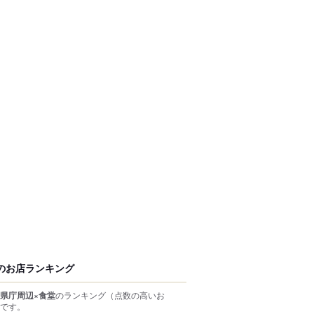
のお店ランキング
県庁周辺×食堂
のランキング
（点数の高いお
です。