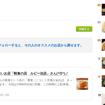
1
2
投稿する
3
フォローすると、その人のオススメのお店から探せます。
4
いお店「軽食の店 ルビー泊店」さん(^O^)／
5
んの軽食という名の「重食（こういう言葉があれば、きっ
。 今回は10時45分頃に到着。この時間だと駐車場...
 訪問
2回