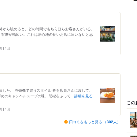
外から眺めると、どの時間でもちらほらお客さんがいる。
、客層が幅広い。これは居心地の良いお店に違いないと思
問
1回
ました。 券売機で買うスタイル 券を店員さんに渡して、
薄めのキャンベルスープの味、胡椒をふって...
詳細を見る
この
問
1回
口コミ
をもっと見る （
302
人）