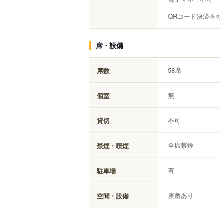
QRコード決済不
席・設備
58席
席数
無
個室
不可
貸切
全席禁煙
禁煙・喫煙
有
駐車場
座敷あり
空間・設備