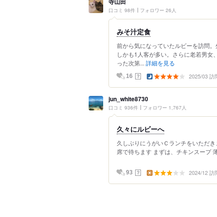
寺山田
口コミ 98件
フォロワー 26人
みそ汁定食
前から気になっていたルビーを訪問。
しかも1人客が多い。さらに老若男女
った次第...
詳細を見る
2025/03 訪
？
16
jun_white8730
口コミ 936件
フォロワー 1,767人
久々にルビーへ
久しぶりにうがいＣランチをいただき
席で待ちます まずは、チキンスープ 
2024/12 訪
？
93