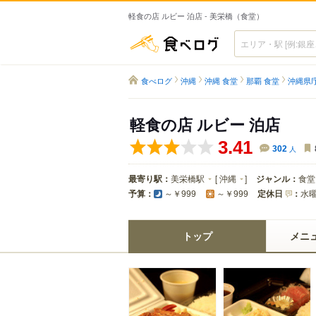
軽食の店 ルビー 泊店 - 美栄橋（食堂）
食べログ
食べログ
沖縄
沖縄 食堂
那覇 食堂
沖縄県
軽食の店 ルビー 泊店
3.41
302
人
最寄り駅：
美栄橋駅
[
沖縄
]
ジャンル：
食堂
予算：
定休日
：
水
～￥999
～￥999
トップ
メニ