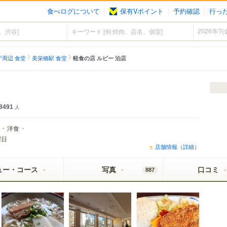
食べログについて
保有Vポイント
予約確認
行っ
庁周辺 食堂
美栄橋駅 食堂
軽食の店 ルビー 泊店
8491
人
洋食
曜日
店舗情報（詳細）
ュー・コース
写真
口コミ
887