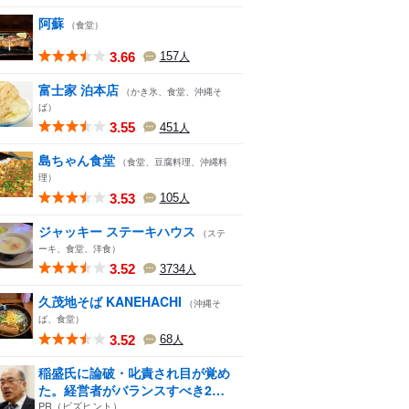
阿蘇
（食堂）
3.66
157
人
富士家 泊本店
（かき氷、食堂、沖縄そ
ば）
3.55
451
人
島ちゃん食堂
（食堂、豆腐料理、沖縄料
理）
3.53
105
人
ジャッキー ステーキハウス
（ステ
ーキ、食堂、洋食）
3.52
3734
人
久茂地そば KANEHACHI
（沖縄そ
ば、食堂）
3.52
68
人
稲盛氏に論破・叱責され目が覚め
た。経営者がバランスすべき2
つ...
PR（ビズヒント）