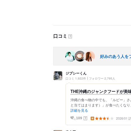
口コミ
？
好みのあう人を
ジプシーくん
口コミ 1,922件
フォロワー 2,795人
THE沖縄のジャンクフードが美味
沖縄の食べ物の中でも、「ルビー」さ
と当てはまります）」が食べたくなります
詳細を見る
2026/01
？
109