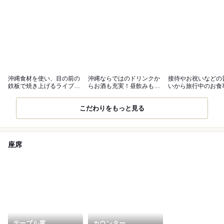
沖縄食材を使い、目の前の
沖縄ならではのドリンクか
接待やお祝いなどの
鉄板で焼き上げるライブ感
らお酒も充実！昼飲みも可
いから旅行中のお食
満載のコース
能◎
◎半個室あり
こだわりをもっと見る
座席
テーブル席
カウンター