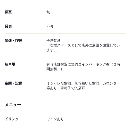
個室
無
貸切
不可
禁煙・喫煙
全席禁煙
（喫煙スペースとして店外に灰皿を設置してい
ます。）
駐車場
有（店舗付近に契約コインパーキング有（２時
間無料））
空間・設備
オシャレな空間、落ち着いた空間、カウンター
席あり、車椅子で入店可
メニュー
ドリンク
ワインあり