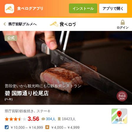
インストール
アプリで開く
県庁前駅グルメへ
ログイン
公式
普段使いから観光時にも◎鉄板焼レストラン
碧 国際通り松尾店
(ヘキ)
県庁前駅/鉄板焼き､ ステーキ
3.56
304
人
18423
人
￥10,000～￥14,999
￥4,000～￥4,999