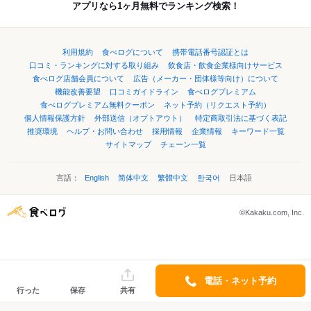
アプリなら1ヶ月無料でランキング検索！
利用規約
食べログについて
携帯電話番号認証とは
口コミ・ランキングに対する取り組み
飲食店・飲食企業様向けサービス
食べログ店舗会員について
広告（メーカー・団体様等向け）について
機能改善要望
口コミガイドライン
食べログプレミアム
食べログプレミアム無料クーポン
ネット予約（リクエスト予約）
個人情報保護方針
外部送信（オプトアウト）
特定商取引法に基づく表記
推奨環境
ヘルプ・お問い合わせ
採用情報
企業情報
キーワード一覧
サイトマップ
チェーン一覧
言語：
English
简体中文
繁體中文
한국어
日本語
©Kakaku.com, Inc.
電話・ネット予約
行った
保存
共有