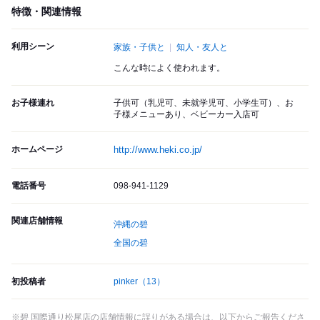
特徴・関連情報
利用シーン
家族・子供と
知人・友人と
こんな時によく使われます。
お子様連れ
子供可（乳児可、未就学児可、小学生可）、お
子様メニューあり、ベビーカー入店可
ホームページ
http://www.heki.co.jp/
電話番号
098-941-1129
関連店舗情報
沖縄の碧
全国の碧
初投稿者
pinker
（13）
※碧 国際通り松尾店の店舗情報に誤りがある場合は、以下からご報告くださ