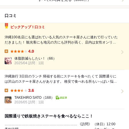
口コミ
ピックアップ！口コミ
沖縄100名店にも選ばれている人気のステーキ屋さんに連れて行っていた
だきました！ 観光客にも地元の方にも評判が高く、店内は女性オンリー
で活気がありました。注文したのは定番のサーロインステーキ。焼き加減
4.0
はミディアムで注文しましたが絶妙で、外は香ばしく中はジューシー。お
Lunch:
肉の旨みを引き立てるソースも自分...
体脂肪減らしたい！
（66）
2025/04 訪問
1回
沖縄旅行 3日目のランチ 帰福する前にステーキを食べたくて 国際通りに
は沢山のステーキ屋さんがあります。 格安で食べれる所もいっぱい 悩ん
だ挙句 食べログで投稿見て...
3.6
Lunch:
TAKEHIRO SATO
（168）
2026/05 訪問
1回
国際通りで鉄板焼きステーキを食べるならここ！
……………………………………………………… 《訪問》 （休日）12:00