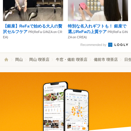
【銀座】ReFaで始める大人の贅
特別な名入れギフトも！ 銀座で
沢セルフケア
選ぶReFaの上質ケア
PR(ReFa GINZA on CR
PR(ReFa GIN
EA)
ZA on CREA)
Recommended by
岡山
岡山 喫茶店
牛窓・備前 喫茶店
備前市 喫茶店
日