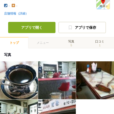
-
-
店舗情報（詳細）
アプリで開く
アプリで保存
写真
口コミ
トップ
メニュー
5
1
写真