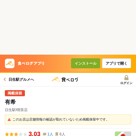
インストール
アプリで開く
日生駅グルメへ
ログイン
有希
日生駅/喫茶店
このお店は店舗情報の確認が取れていないため掲載保留中です。
3.03
1
人
6
人