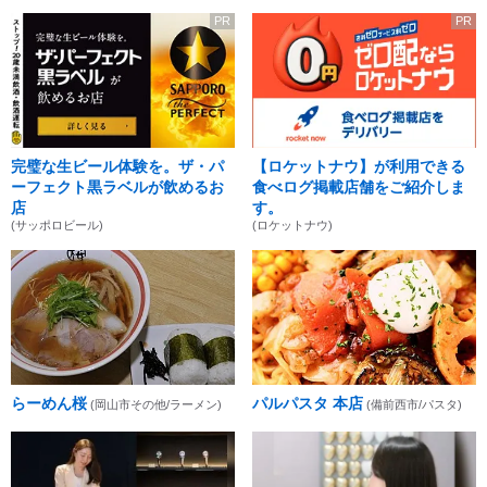
PR
PR
完璧な生ビール体験を。ザ・パ
【ロケットナウ】が利用できる
ーフェクト黒ラベルが飲めるお
食べログ掲載店舗をご紹介しま
店
す。
(サッポロビール)
(ロケットナウ)
らーめん桜
パルパスタ 本店
(岡山市その他/ラーメン)
(備前西市/パスタ)