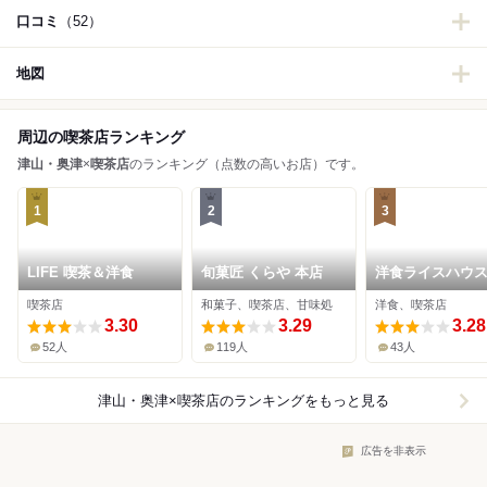
口コミ
（52）
地図
周辺の喫茶店ランキング
津山・奥津
×
喫茶店
のランキング（点数の高いお店）です。
1
2
3
LIFE 喫茶＆洋食
旬菓匠 くらや 本店
洋食ライスハウ
喫茶店
和菓子、喫茶店、甘味処
洋食、喫茶店
3.30
3.29
3.28
52人
119人
43人
津山・奥津×喫茶店
のランキングをもっと見る
広告を非表示