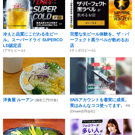
冷えと品質にこだわる生ビー
完璧な生ビール体験を。ザ・パ
ル。スーパードライ SUPERCO
ーフェクト黒ラベルが飲めるお
LD認定店
店
(アサヒビール)
(サッポロビール)
洋食屋 ルーアン
SNSアカウントを着実に成長。
(備前三門/洋食)
実はみんなココ使ってます。
PR
(Dreaw合同会社)