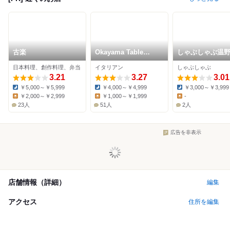
古楽
Okayama Table
しゃぶしゃぶ温
TERRA
津山店
日本料理、創作料理、弁当
イタリアン
しゃぶしゃぶ
3.21
3.27
3.01
￥5,000～￥5,999
￥4,000～￥4,999
￥3,000～￥3,999
Dinner:
Dinner:
Dinner:
￥2,000～￥2,999
￥1,000～￥1,999
-
Lunch:
Lunch:
Lunch:
23人
51人
2人
広告を非表示
店舗情報（詳細）
編集
アクセス
住所を編集