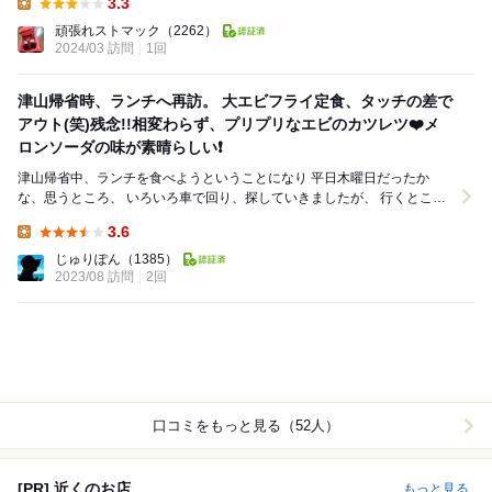
3.3
Lunch:
頑張れストマック
（2262）
2024/03 訪問
1回
津山帰省時、ランチへ再訪。 大エビフライ定食、タッチの差で
アウト(笑)残念!!相変わらず、プリプリなエビのカツレツ❤️メ
ロンソーダの味が素晴らしい❗
津山帰省中、ランチを食べようということになり 平日木曜日だったか
な、思うところ、 いろいろ車で回り、探していきましたが、 行くとこ
ろ、行くところ、 定休日だったり 夏の時期...
3.6
Lunch:
じゅりぽん
（1385）
2023/08 訪問
2回
口コミをもっと見る（52人）
[PR] 近くのお店
もっと見る