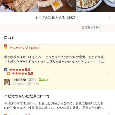
すべての写真を見る（242件）
広告を非表示
口コミ
ピックアップ！口コミ
母と喫茶＆洋食LIFEさんへ。 とうとうエビのカツレツ定食、おかず大盛
りを頼んだぞー‼️ ずっとずっと大盛りを食べたかったんだよぅ～～～‼️ 母
は鶏のカツレツ定食だったかな？これも美味しそうだったけど。 やっぱ
5.0
りおかず大盛りはいいね✨見栄えが最高。 大好きなエビカツがいっぱい
Dinner:
5.0
食べれる ...
Lunch:
chie0520
（209）
2024/10 訪問
7回
エビカツをいただきに(*^^*)
今日は出張で津山市へ。 打合せはお昼からなので、お昼ご飯をいただき
に(^^) 食べログで検索 客先の近くに、いいお店を発見。 美作大学の近く
にあるLIFEさん。 早速、ナ...