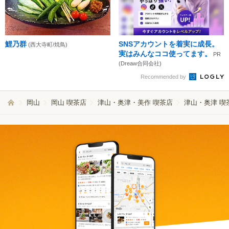
鯉乃群
SNSアカウントを着実に成長。
(西大寺町/焼鳥)
実はみんなココ使ってます。
PR
(Dreaw合同会社)
Recommended by
岡山
岡山 喫茶店
津山・奥津・美作 喫茶店
津山・奥津 喫