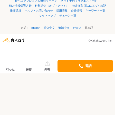
食べログプレミアム無料クーポン
ネット予約（リクエスト予約）
個人情報保護方針
外部送信（オプトアウト）
特定商取引法に基づく表記
推奨環境
ヘルプ・お問い合わせ
採用情報
企業情報
キーワード一覧
サイトマップ
チェーン一覧
言語：
English
简体中文
繁體中文
한국어
日本語
©Kakaku.com, Inc.
電話
行った
保存
共有