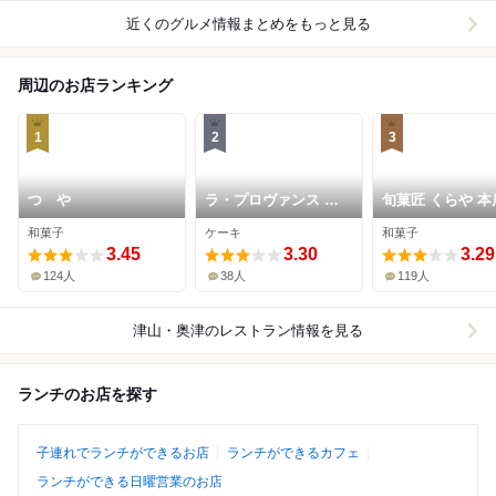
近くのグルメ情報まとめをもっと見る
周辺のお店ランキング
1
2
3
つゝや
ラ・プロヴァンス 柳
旬菓匠 くらや 本
通り店
和菓子
ケーキ
和菓子
3.45
3.30
3.29
124人
38人
119人
津山・奥津
のレストラン情報を見る
ランチのお店を探す
子連れでランチができるお店
ランチができるカフェ
ランチができる日曜営業のお店