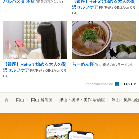
パルパスタ 本店
【銀座】ReFaで始める大人の贅
(備前西市/パスタ)
沢セルフケア
PR(ReFa GINZA on CR
EA)
【銀座】ReFaで始める大人の贅
らーめん桜
(岡山市その他/ラーメン)
沢セルフケア
PR(ReFa GINZA on CR
EA)
Recommended by
岡山
岡山 居酒屋
津山・奥津・美作 居酒屋
津山・奥津 居