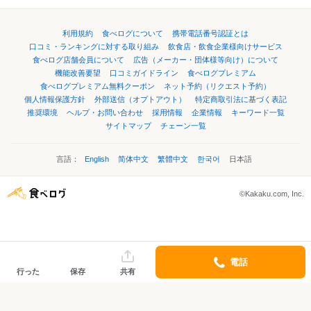
利用規約
食べログについて
携帯電話番号認証とは
口コミ・ランキングに対する取り組み
飲食店・飲食企業様向けサービス
食べログ店舗会員について
広告（メーカー・団体様等向け）について
機能改善要望
口コミガイドライン
食べログプレミアム
食べログプレミアム無料クーポン
ネット予約（リクエスト予約）
個人情報保護方針
外部送信（オプトアウト）
特定商取引法に基づく表記
推奨環境
ヘルプ・お問い合わせ
採用情報
企業情報
キーワード一覧
サイトマップ
チェーン一覧
言語：
English
简体中文
繁體中文
한국어
日本語
©Kakaku.com, Inc.
電話
行った
保存
共有