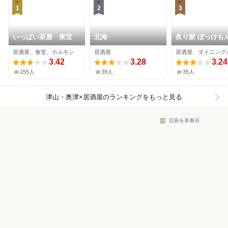
1
2
3
いっぱい茶屋 東宝
北海
炙り家 ぼっけも
居酒屋、食堂、ホルモン
居酒屋
居酒屋、ダイニング
3.42
3.28
3.24
155人
39人
35人
津山・奥津×居酒屋
のランキングをもっと見る
広告を非表示