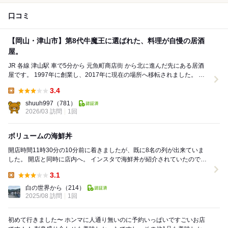
口コミ
【岡山・津山市】第8代牛魔王に選ばれた、料理が自慢の居酒
屋。
JR 各線 津山駅 車で5分から 元魚町商店街 から北に進んだ先にある居酒
屋です。 1997年に創業し、2017年に現在の場所へ移転されました。 新
鮮な海鮮と、大山どり・...
3.4
Lunch:
shuuh997
（781）
2026/03 訪問
1回
ボリュームの海鮮丼
開店時間11時30分の10分前に着きましたが、既に8名の列が出来ていま
した。 開店と同時に店内へ。 インスタで海鮮丼が紹介されていたので、
迷わず海鮮丼を注文しましたが…。 ほ...
3.1
Lunch:
白の世界から
（214）
2025/08 訪問
1回
初めて行きました〜 ホンマに人通り無いのに予約いっぱいですごいお店