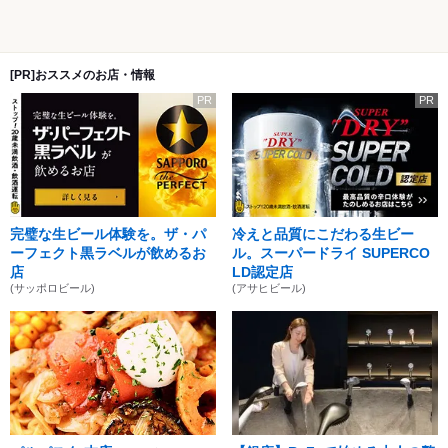
[PR]おススメのお店・情報
PR
PR
完璧な生ビール体験を。ザ・パ
冷えと品質にこだわる生ビー
ーフェクト黒ラベルが飲めるお
ル。スーパードライ SUPERCO
店
LD認定店
(サッポロビール)
(アサヒビール)