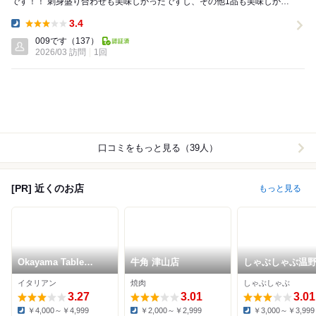
です！！ 刺身盛り合わせも美味しかったですし、その他1品も美味しかっ
たです！！もう少しお酒が安ければ言うこ...
3.4
Dinner:
009です
（137）
2026/03 訪問
1回
口コミをもっと見る（39人）
[PR] 近くのお店
もっと見る
Okayama Table
牛角 津山店
しゃぶしゃぶ温
TERRA
津山店
イタリアン
焼肉
しゃぶしゃぶ
3.27
3.01
3.01
￥4,000～￥4,999
￥2,000～￥2,999
￥3,000～￥3,999