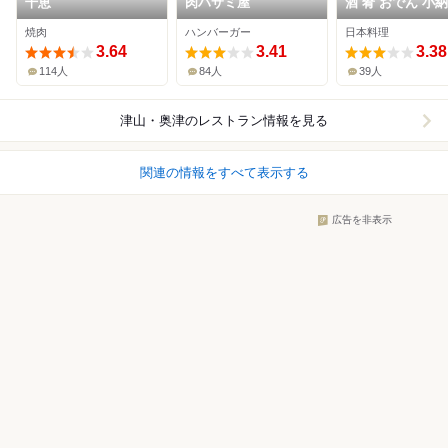
千恵
肉ハサミ屋
酒 肴 おでん 小
焼肉
ハンバーガー
日本料理
3.64
3.41
3.38
114人
84人
39人
津山・奥津
のレストラン情報を見る
関連の情報をすべて表示する
広告を非表示