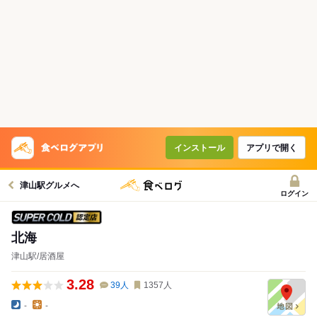
インストール
アプリで開く
津山駅グルメへ
ログイン
スーパードライ SUPER COLD認定店
北海
津山駅/居酒屋
3.28
39
人
1357
人
-
-