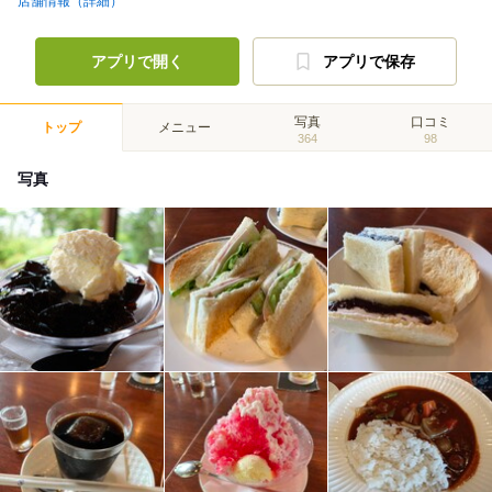
店舗情報（詳細）
アプリで開く
アプリで保存
写真
口コミ
トップ
メニュー
364
98
写真