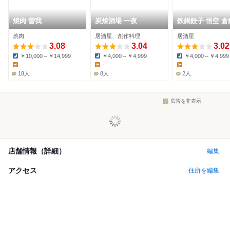
焼肉 曽我
炭焼酒場 一夜
鉄鍋餃子 悟空 倉
前店
焼肉
居酒屋、創作料理
居酒屋
3.08
3.04
3.02
￥10,000～￥14,999
￥4,000～￥4,999
￥4,000～￥4,999
Dinner:
Dinner:
Dinner:
-
-
-
Lunch:
Lunch:
Lunch:
18人
8人
2人
広告を非表示
店舗情報（詳細）
編集
アクセス
住所を編集