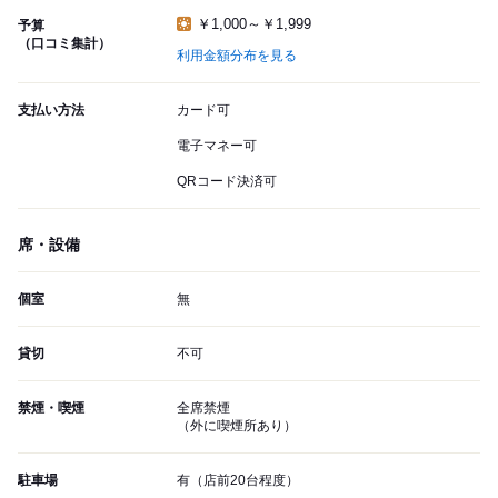
￥1,000～￥1,999
予算
（口コミ集計）
利用金額分布を見る
支払い方法
カード可
電子マネー可
QRコード決済可
席・設備
個室
無
貸切
不可
禁煙・喫煙
全席禁煙
（外に喫煙所あり）
駐車場
有（店前20台程度）