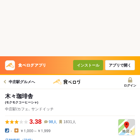
インストール
アプリで開く
中庄駅グルメへ
ログイン
木々珈琲舎
(モクモクコーヒーシャ)
中庄駅/カフェ､ サンドイッチ
3.38
98
人
1831
人
-
￥1,000～￥1,999