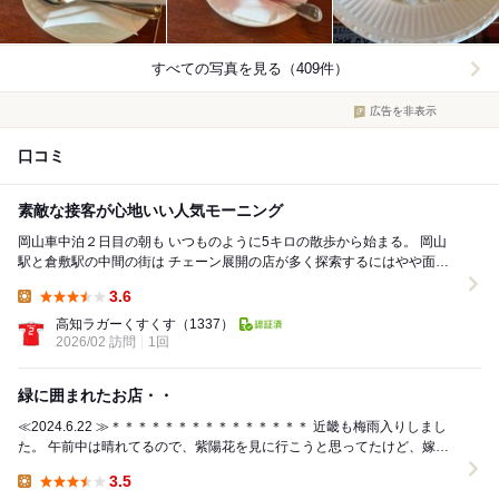
すべての写真を見る（409件）
広告を非表示
口コミ
素敵な接客が心地いい人気モーニング
岡山車中泊２日目の朝も いつものように5キロの散歩から始まる。 岡山
駅と倉敷駅の中間の街は チェーン展開の店が多く探索するにはやや面白
みに欠ける。 ぐるり歩いて3.5キ...
3.6
Lunch:
高知ラガーくすくす
（1337）
2026/02 訪問
1回
緑に囲まれたお店・・
≪2024.6.22 ≫＊＊＊＊＊＊＊＊＊＊＊＊＊＊＊ 近畿も梅雨入りしまし
た。 午前中は晴れてるので、紫陽花を見に行こうと思ってたけど、嫁さ
んは行きたくない？ キムラヤの...
3.5
Lunch: