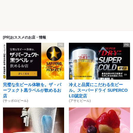
[PR]おススメのお店・情報
PR
PR
完璧な生ビール体験を。ザ・パ
冷えと品質にこだわる生ビー
ーフェクト黒ラベルが飲めるお
ル。スーパードライ SUPERCO
店
LD認定店
(サッポロビール)
(アサヒビール)