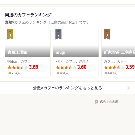
周辺のカフェランキング
倉敷
×
カフェ
のランキング（点数の高いお店）です。
1
2
3
倉敷珈琲館
mugi
町家喫茶 三宅商
喫茶店、カフェ
パン、カフェ、洋菓子
カフェ、カレー
3.68
3.60
3.59
734人
481人
609人
倉敷×カフェ
のランキングをもっと見る
広告を非表示