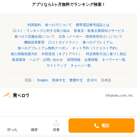
アプリなら1ヶ月無料でランキング検索！
利用規約
食べログについて
携帯電話番号認証とは
口コミ・ランキングに対する取り組み
飲食店・飲食企業様向けサービス
食べログ店舗会員について
広告（メーカー・団体様等向け）について
機能改善要望
口コミガイドライン
食べログプレミアム
食べログプレミアム無料クーポン
ネット予約（リクエスト予約）
個人情報保護方針
外部送信（オプトアウト）
特定商取引法に基づく表記
推奨環境
ヘルプ・お問い合わせ
採用情報
企業情報
キーワード一覧
サイトマップ
チェーン一覧
言語：
English
简体中文
繁體中文
한국어
日本語
©Kakaku.com, Inc.
電話
行った
保存
共有