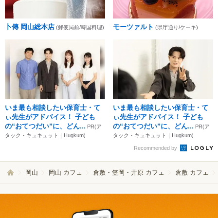
卜傳 岡山総本店
モーツァルト
(郵便局前/韓国料理)
(県庁通り/ケーキ)
いま最も相談したい保育士・て
いま最も相談したい保育士・て
ぃ先生がアドバイス！ 子ども
ぃ先生がアドバイス！ 子ども
の“おてつだい”に、どん...
の“おてつだい”に、どん...
PR(ア
PR(ア
タック・キュキュット｜Hugkum)
タック・キュキュット｜Hugkum)
Recommended by
岡山
岡山 カフェ
倉敷・笠岡・井原 カフェ
倉敷 カフェ