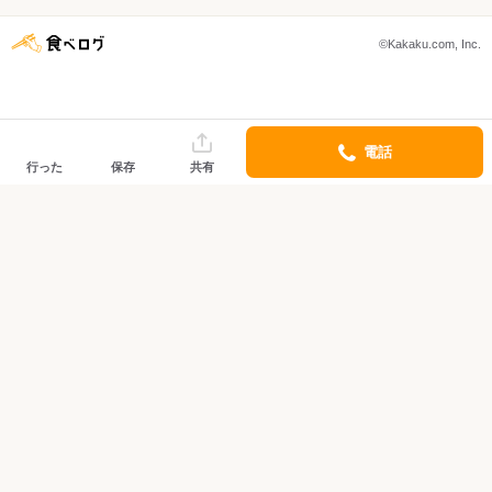
©Kakaku.com, Inc.
電話
行った
保存
共有