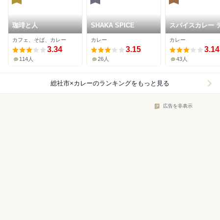
珈琲と人
SHAKA SPICE
スパイスカレー 
ルパティ
カフェ、そば、カレー
カレー
カレー
3.34
3.15
3.14
114人
26人
43人
総社市×カレー
のランキングをもっと見る
広告を非表示