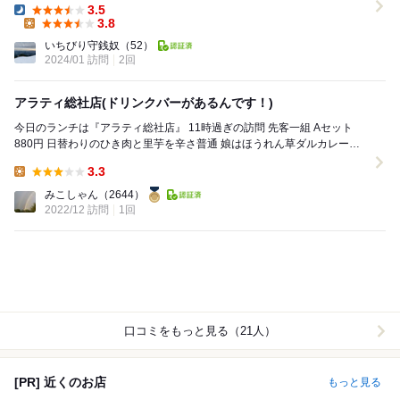
3.5
Dinner:
3.8
Lunch:
いちびり守銭奴
（52）
2024/01 訪問
2回
アラティ総社店(ドリンクバーがあるんです！)
今日のランチは『アラティ総社店』 11時過ぎの訪問 先客一組 Aセット
880円 日替わりのひき肉と里芋を辛さ普通 娘はほうれん草ダルカレーを
辛口で注文 ドリンクバーで先...
3.3
Lunch:
みこしゃん
（2644）
2022/12 訪問
1回
口コミをもっと見る（21人）
[PR] 近くのお店
もっと見る