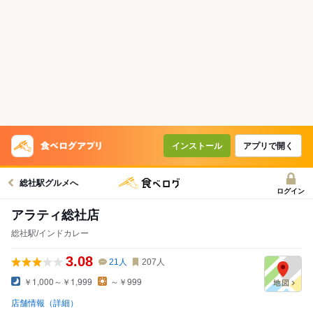
インストール
アプリで開く
総社駅グルメへ
ログイン
アラティ総社店
総社駅/インドカレー
3.08
21
人
207
人
￥1,000～￥1,999
～￥999
店舗情報（詳細）