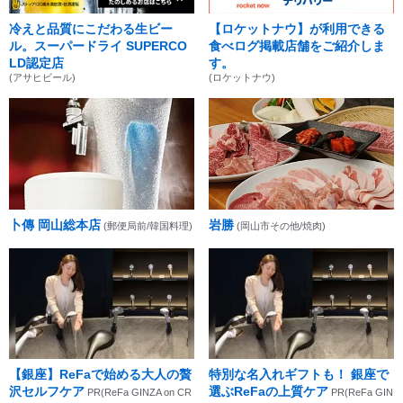
冷えと品質にこだわる生ビー
【ロケットナウ】が利用できる
ル。スーパードライ SUPERCO
食べログ掲載店舗をご紹介しま
LD認定店
す。
(アサヒビール)
(ロケットナウ)
卜傳 岡山総本店
岩勝
(郵便局前/韓国料理)
(岡山市その他/焼肉)
【銀座】ReFaで始める大人の贅
特別な名入れギフトも！ 銀座で
沢セルフケア
選ぶReFaの上質ケア
PR(ReFa GINZA on CR
PR(ReFa GIN