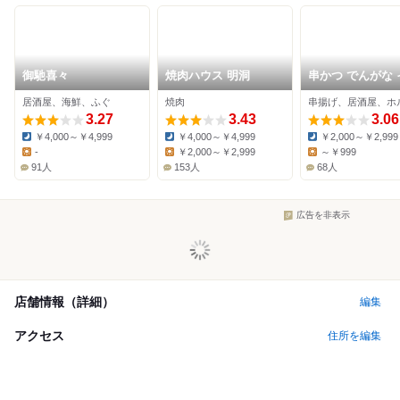
御馳喜々
焼肉ハウス 明洞
串かつ でんがな 
ンモール岡山店
居酒屋、海鮮、ふぐ
焼肉
串揚げ、居酒屋、ホ
3.27
3.43
3.06
￥4,000～￥4,999
￥4,000～￥4,999
￥2,000～￥2,999
Dinner:
Dinner:
Dinner:
-
￥2,000～￥2,999
～￥999
Lunch:
Lunch:
Lunch:
91人
153人
68人
広告を非表示
店舗情報（詳細）
編集
アクセス
住所を編集