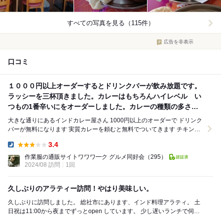
すべての写真を見る（115件）
広告を非表示
口コミ
１０００円以上オーダーするとドリンクバーが飲み放題です。
ラッシーを三杯頂きました。カレーはもちろんハイレベル い
つもの1番辛いにをオーダーしました。カレーの種類の多さに
びっくりしました。オススメ
大きな通りにあるインドカレー屋さん 1000円以上のオーダーで ドリンク
バーが無料になります 実質カレーを頼むと無料でついてきます チキンカ
レーの激辛をオーダー ライスで...
3.4
Dinner:
作業服の通販サイトワワワ━ク グルメ同好会
（295）
2024/08 訪問
1回
久しぶりのアラティー訪問！やはり美味しい。
久しぶりに訪問しました。 総社市にあります、インド料理アラティ。 土
日祝は11:00から夜までずっとopen しています。 少し遅いランチで伺い
ました16:00 ディ...