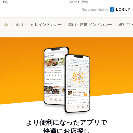
EA)
ZA on CREA)
Recommended by
岡山
岡山 インドカレー
岡山・吉備 インドカレー
総社市 
より便利になったアプリで
快適にお店探し