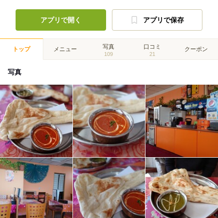
アプリで開く
アプリで保存
写真
口コミ
トップ
メニュー
クーポン
109
21
写真