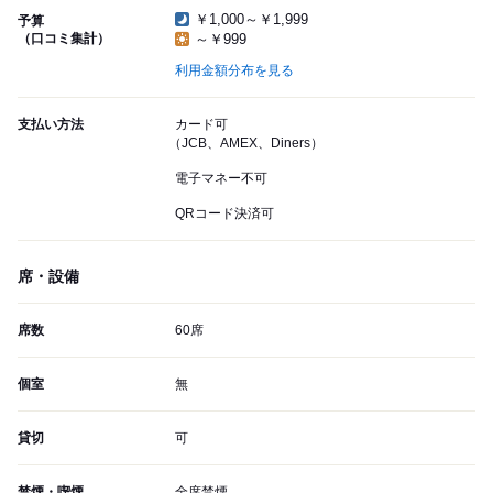
￥1,000～￥1,999
予算
（口コミ集計）
～￥999
利用金額分布を見る
支払い方法
カード可
（JCB、AMEX、Diners）
電子マネー不可
QRコード決済可
席・設備
席数
60席
個室
無
貸切
可
禁煙・喫煙
全席禁煙