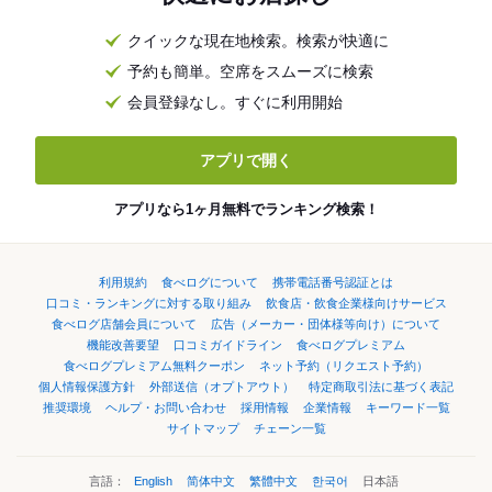
クイックな現在地検索。検索が快適に
予約も簡単。空席をスムーズに検索
会員登録なし。すぐに利用開始
アプリで開く
アプリなら1ヶ月無料でランキング検索！
利用規約
食べログについて
携帯電話番号認証とは
口コミ・ランキングに対する取り組み
飲食店・飲食企業様向けサービス
食べログ店舗会員について
広告（メーカー・団体様等向け）について
機能改善要望
口コミガイドライン
食べログプレミアム
食べログプレミアム無料クーポン
ネット予約（リクエスト予約）
個人情報保護方針
外部送信（オプトアウト）
特定商取引法に基づく表記
推奨環境
ヘルプ・お問い合わせ
採用情報
企業情報
キーワード一覧
サイトマップ
チェーン一覧
言語：
English
简体中文
繁體中文
한국어
日本語