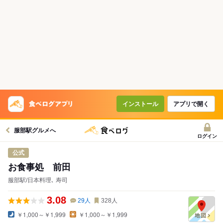
コースで使えるクーポン
戻る
クーポンを利用せず予約する
インストール
アプリで開く
服部駅グルメへ
ログイン
公式
お食事処 前田
服部駅/日本料理､ 寿司
3.08
29
人
328
人
￥1,000～￥1,999
￥1,000～￥1,999