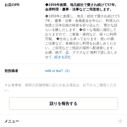
お店のPR
◆1959年創業、地元総社で愛され続けて57年。
会席料理・慶事・法事などご用意致します。
◆1959年に創業し、地元・総社で愛され続けて5
7年。 慶事・法事・各種宴会を中心に、料理人の
知恵と日本伝統の味覚を折り込んだ、 豊かな語
らいを醸しだします。◆様々な場面に適応して
おりますので、ご家族・接待など、様々に利用
可能。 ◆仕出しも承っております。祝いの膳、
ご法要など、各種仕出し料理をお楽しみくださ
い。ご自宅などご指定の場所へ配達致します。
お膳、銚子、盃、グラスなど 無料で貸し出しさ
せて
...
続きを読む
初投稿者
milk or tea?
（0）
※お食事処 前田の店舗情報に誤りがある場合は、以下からご報告くださ
い。
誤りを報告する
メニュー