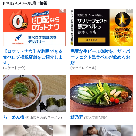
[PR]おススメのお店・情報
PR
PR
【ロケットナウ】が利用できる
完璧な生ビール体験を。ザ・パ
食べログ掲載店舗をご紹介しま
ーフェクト黒ラベルが飲めるお
す。
店
(ロケットナウ)
(サッポロビール)
らーめん桜
鯉乃群
(岡山市その他/ラーメン)
(西大寺町/焼鳥)