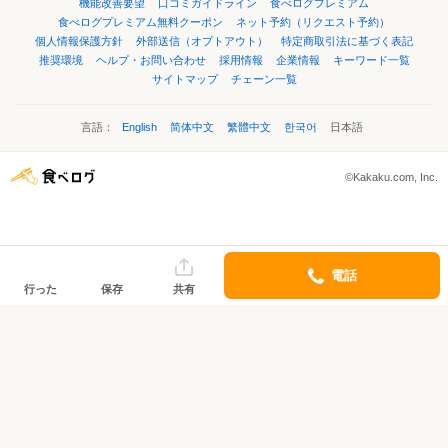
機能改善要望
口コミガイドライン
食べログプレミアム
食べログプレミアム無料クーポン
ネット予約（リクエスト予約）
個人情報保護方針
外部送信（オプトアウト）
特定商取引法に基づく表記
推奨環境
ヘルプ・お問い合わせ
採用情報
企業情報
キーワード一覧
サイトマップ
チェーン一覧
言語：
English
简体中文
繁體中文
한국어
日本語
©Kakaku.com, Inc.
電話
行った
保存
共有