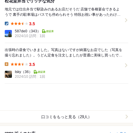
松花堂弁当でリッチな気分
地元では仕出弁当で馴染みのあるお店だそうだ 店舗で各種宴会できるよ
うで 裏手の駐車場はバスでも停められそう 特段お祝い事があったわけで
はないけどちょっとだけリッチな晩御飯を食...
3.5
Dinner:
587de0
（343）
2024/10 訪問
1回
出張時の昼食でいきました。写真はないですが綺麗なお店でした（写真を
撮り忘れました）。うどん定食を注文しましたが普通に美味し買ったで
す。ただ、チェーン店級なのが否めない、価格はmor...
3.5
Lunch:
Isky
（36）
2024/10 訪問
1回
口コミをもっと見る（29人）