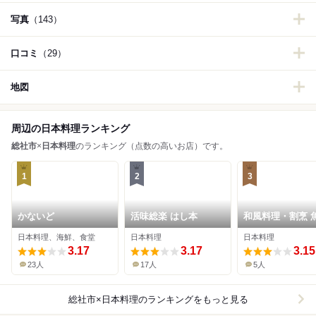
写真
（143）
口コミ
（29）
地図
周辺の日本料理ランキング
総社市
×
日本料理
のランキング（点数の高いお店）です。
1
2
3
かないど
活味総楽 はし本
和風料理・割烹 
日本料理、海鮮、食堂
日本料理
日本料理
3.17
3.17
3.15
23人
17人
5人
総社市×日本料理
のランキングをもっと見る