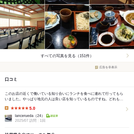
すべての写真を見る（151件）
広告を非表示
口コミ
このお店の近くで働いている知り合いにランチを食べに連れて行ってもら
いました。やっぱり地元の人は良い店を知っているものですね。どれもお
いしくいただきました。その知り合いにご馳走しても...
5.0
Lunch:
lancerueda
（24）
2025/07 訪問
1回