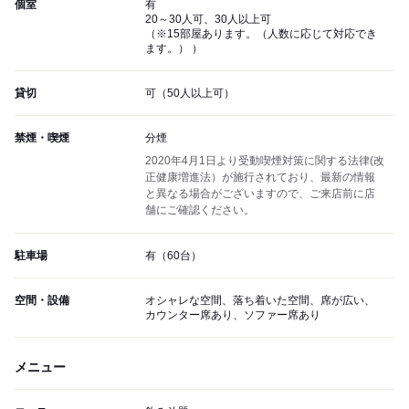
個室
有
20～30人可、30人以上可
（※15部屋あります。（人数に応じて対応でき
ます。） ）
貸切
可（50人以上可）
禁煙・喫煙
分煙
2020年4月1日より受動喫煙対策に関する法律(改
正健康増進法）が施行されており、最新の情報
と異なる場合がございますので、ご来店前に店
舗にご確認ください。
駐車場
有（60台）
空間・設備
オシャレな空間、落ち着いた空間、席が広い、
カウンター席あり、ソファー席あり
メニュー