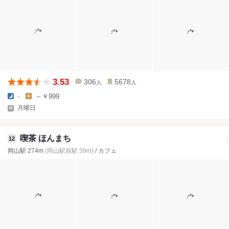
3.53
306
5678
人
人
-
～￥999
月曜日
喫茶 ほんまち
12
岡山駅 274m
(岡山駅前駅 59m)
/ カフェ