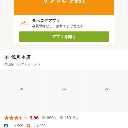
食べログアプリ
会員登録なし。無料ですぐ使える
アプリを開く
浅月 本店
9
岡山駅 323m / ラーメン
3.56
660
13019
人
人
～￥999
～￥999