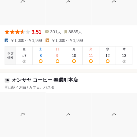
3.51
301
8885
人
人
￥1,000～￥1,999
￥1,000～￥1,999
金
土
日
月
火
水
木
空席
7
8
9
10
11
12
13
8
/
情報
オンサヤ コーヒー 奉還町本店
16
岡山駅 404m / カフェ、パスタ