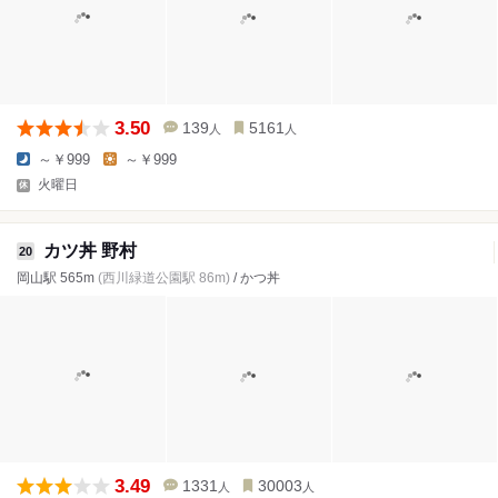
3.50
139
5161
人
人
～￥999
～￥999
火曜日
カツ丼 野村
20
岡山駅 565m
(西川緑道公園駅 86m)
/ かつ丼
3.49
1331
30003
人
人