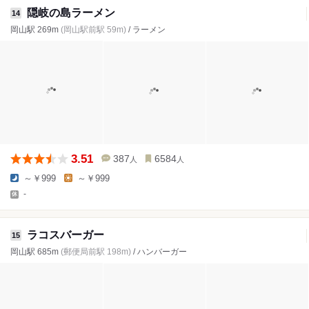
隠岐の島ラーメン
14
岡山駅 269m
(岡山駅前駅 59m)
/ ラーメン
3.51
387
6584
人
人
～￥999
～￥999
-
ラコスバーガー
15
岡山駅 685m
(郵便局前駅 198m)
/ ハンバーガー