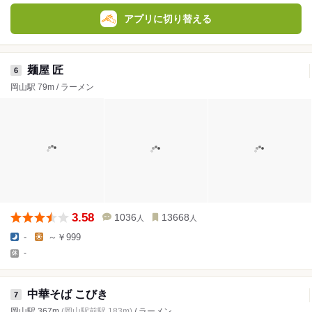
アプリに切り替える
麺屋 匠
6
岡山駅 79m / ラーメン
3.58
1036
13668
人
人
-
～￥999
-
中華そば こびき
7
岡山駅 367m
(岡山駅前駅 183m)
/ ラーメン