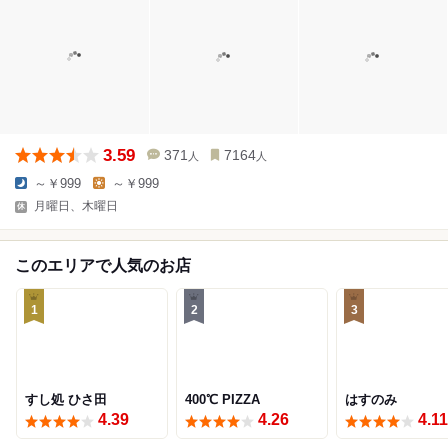
3.59
371
7164
人
人
～￥999
～￥999
月曜日、木曜日
このエリアで人気のお店
1
2
3
すし処 ひさ田
400℃ PIZZA
はすのみ
4.39
4.26
4.11