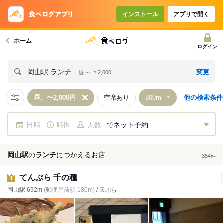
インストール
アプリで開く
ホーム
ログイン
変更
岡山駅 ランチ
昼 ～ ￥2,000
昼、〜2,000円
空席あり
他の検索条件
日時
時間
人数
でネット予約
岡山駅
の
ランチ
につかえる
お店
354
件
てんぷら 千の種
1
岡山駅 692m
(郵便局前駅 180m)
/ 天ぷら