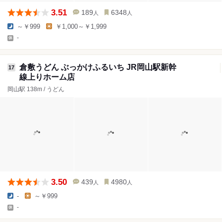
3.51
189
6348
人
人
～￥999
￥1,000～￥1,999
-
倉敷うどん ぶっかけふるいち JR岡山駅新幹
17
線上りホーム店
岡山駅 138m / うどん
3.50
439
4980
人
人
-
～￥999
-