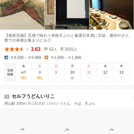
【個室完備】五感で味わう本格天ぷらと厳選日本酒に舌鼓。接待や少人
数での各種お集まりにも◎
3.63
52
2031
人
人
￥8,000～￥9,999
￥1,000～￥1,999
金
土
日
月
火
水
木
空席
7
8
9
10
11
12
13
8
/
情報
セルフうどんいりこ
2
岡山駅 260m
(岡山駅前駅 138m)
/ うどん、そば、天ぷら