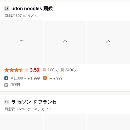
udon noodles 麺候
18
岡山駅 307m / うどん
3.50
160
2400
人
人
￥1,000～￥1,999
～￥999
月曜日
ラ セゾン ド フランセ
19
岡山駅 392m / ケーキ、カフェ