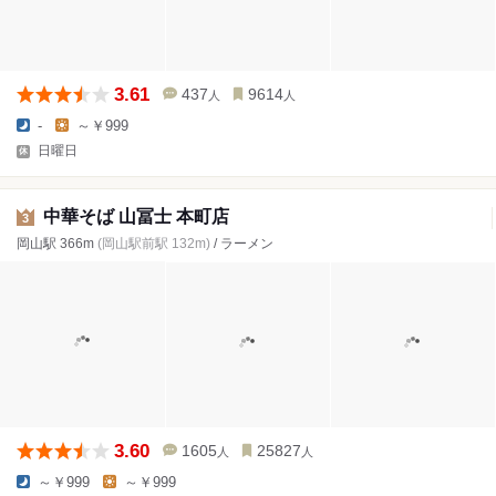
3.61
437
9614
人
人
-
～￥999
日曜日
中華そば 山冨士 本町店
3
岡山駅 366m
(岡山駅前駅 132m)
/ ラーメン
3.60
1605
25827
人
人
～￥999
～￥999