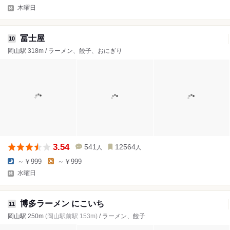
木曜日
冨士屋
10
岡山駅 318m / ラーメン、餃子、おにぎり
3.54
541
12564
人
人
～￥999
～￥999
水曜日
博多ラーメン にこいち
11
岡山駅 250m
(岡山駅前駅 153m)
/ ラーメン、餃子