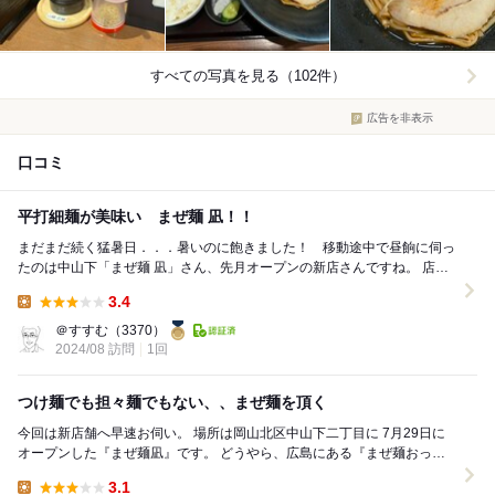
すべての写真を見る（102件）
広告を非表示
口コミ
平打細麺が美味い まぜ麺 凪！！
まだまだ続く猛暑日．．．暑いのに飽きました！ 移動途中で昼餉に伺っ
たのは中山下「まぜ麺 凪」さん、先月オープンの新店さんですね。 店内
は奥に長い構造、券売機はありませんので席...
3.4
Lunch:
＠すすむ
（3370）
2024/08 訪問
1回
つけ麺でも担々麺でもない、、まぜ麺を頂く
今回は新店舗へ早速お伺い。 場所は岡山北区中山下二丁目に 7月29日に
オープンした『まぜ麺凪』です。 どうやら、広島にある『まぜ麺おっく
ん堂』 の味を継...
3.1