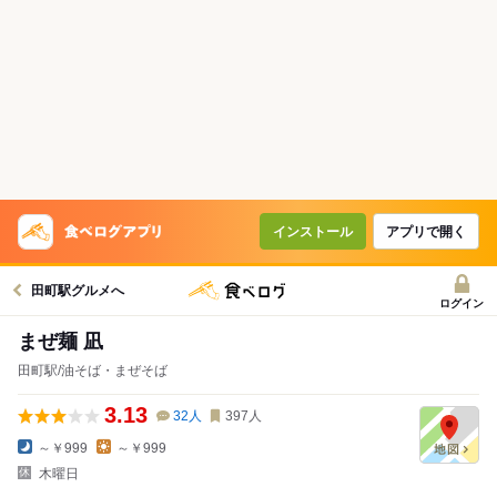
インストール
アプリで開く
田町駅グルメへ
ログイン
まぜ麺 凪
田町駅/油そば・まぜそば
3.13
32
人
397
人
～￥999
～￥999
木曜日