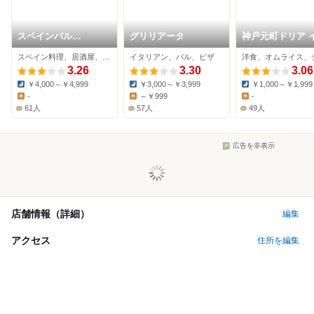
スペインバル
グリリアータ
神戸元町ドリア 
KuraKura
ンモール岡山店
スペイン料理、居酒屋、バー
イタリアン、バル、ピザ
3.26
3.30
3.06
￥4,000～￥4,999
￥3,000～￥3,999
￥1,000～￥1,999
Dinner:
Dinner:
Dinner:
-
～￥999
-
Lunch:
Lunch:
Lunch:
61人
57人
49人
広告を非表示
店舗情報（詳細）
編集
アクセス
住所を編集