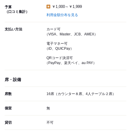
￥1,000～￥1,999
予算
（口コミ集計）
利用金額分布を見る
支払い方法
カード可
（VISA、Master、JCB、AMEX）
電子マネー可
（iD、QUICPay）
QRコード決済可
（PayPay、楽天ペイ、au PAY）
席・設備
席数
16席（カウンター８席、4人テーブル２席）
個室
無
貸切
不可