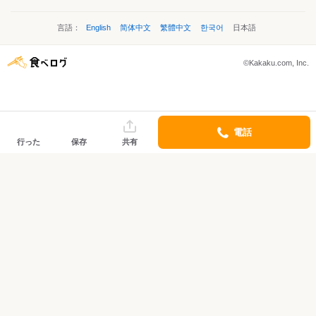
言語：
English
简体中文
繁體中文
한국어
日本語
©Kakaku.com, Inc.
電話
行った
保存
共有