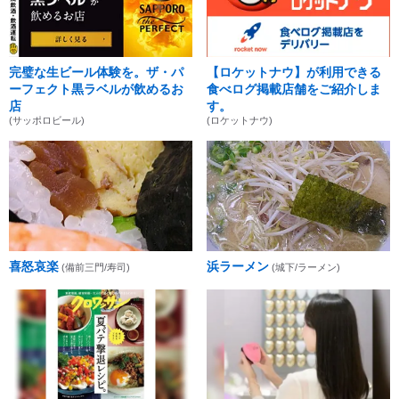
完璧な生ビール体験を。ザ・パ
【ロケットナウ】が利用できる
ーフェクト黒ラベルが飲めるお
食べログ掲載店舗をご紹介しま
店
す。
(サッポロビール)
(ロケットナウ)
喜怒哀楽
浜ラーメン
(備前三門/寿司)
(城下/ラーメン)