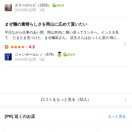
Lunch:
カラーのりだ
（1503）
2024/08 訪問
1回
まぜ麺の素晴らしさを岡山に広めて貰いたい
平日ながら仕事のあい間、岡山市内に 舞い戻ってランチへ。インスタ見
て、 たまたま見つけた、まぜ麺凪さん。 店主さんはおっくん堂の 味に惚
れ込み修行されていたとのこと。 ...
4.3
Lunch:
ジャンポールレノ
（679）
2024/08 訪問
1回
口コミをもっと見る（32人）
[PR] 近くのお店
もっと見る