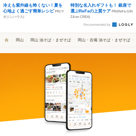
冷えも紫外線も怖くない！夏を
特別な名入れギフトも！ 銀座で
心地よく過ごす簡単レシピ
選ぶReFaの上質ケア
PR(マ
PR(ReFa GIN
ガジンハウス)
ZA on CREA)
Recommended by
岡山
岡山 油そば・まぜそば
岡山・吉備 油そば・まぜそば