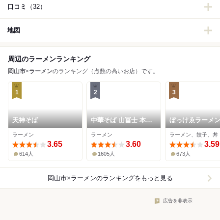
口コミ
（32）
地図
周辺のラーメンランキング
岡山市
×
ラーメン
のランキング（点数の高いお店）です。
1
2
3
天神そば
中華そば 山冨士 本町
ぼっけゑラーメ
店
ラーメン
ラーメン
ラーメン、餃子、丼
3.65
3.60
3.59
614人
1605人
673人
岡山市×ラーメン
のランキングをもっと見る
広告を非表示