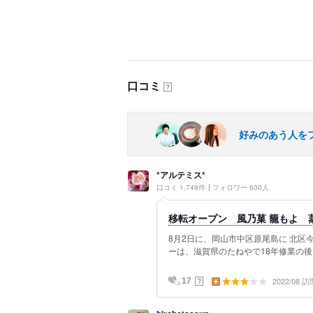
口コミ
？
好みのあう人を
*アルテミス*
口コミ 1,749件
フォロワー 600人
移転オープン 風乃菓 籠もよ 
8月2日に、岡山市中区原尾島に 北区
ーは、滋賀県のたねやで18年修業の後、
2022/08 訪
？
17