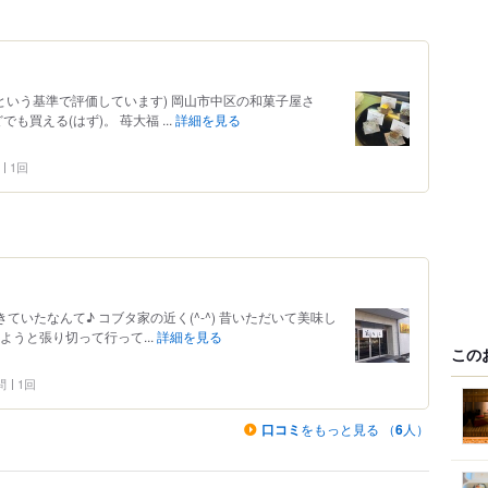
たいという基準で評価しています) 岡山市中区の和菓子屋さ
も買える(はず)。 苺大福 ...
詳細を見る
1回
してきていたなんて♪ コブタ家の近く(^-^) 昔いただいて美味し
ようと張り切って行って...
詳細を見る
この
問
1回
口コミ
をもっと見る （
6
人）