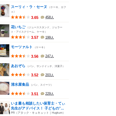
スーリィ・ラ・セーヌ
（ケーキ、カフ
ェ）
3.65
458
人
花いちご
（ジューススタンド、ジェラー
ト・アイスクリーム、ケーキ）
3.57
199
人
モーツァルト
（ケーキ）
3.56
247
人
あおぞら
（パン、サンドイッチ、洋菓子）
3.52
203
人
清水屋食品
（パン、スイーツ）
3.51
229
人
いま最も相談したい保育士・てぃ
先生がアドバイス！ 子どもの“...
PR（アタック・キュキュット｜Hugkum）