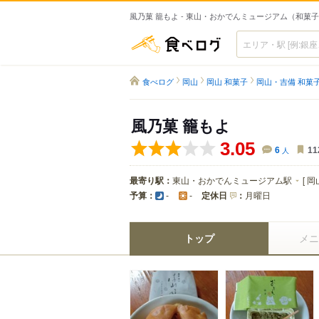
風乃菓 籠もよ - 東山・おかでんミュージアム（和菓
食べログ
食べログ
岡山
岡山 和菓子
岡山・吉備 和菓
風乃菓 籠もよ
3.05
6
人
11
最寄り駅：
東山・おかでんミュージアム駅
[
岡
予算：
定休日
：
月曜日
-
-
トップ
メニ