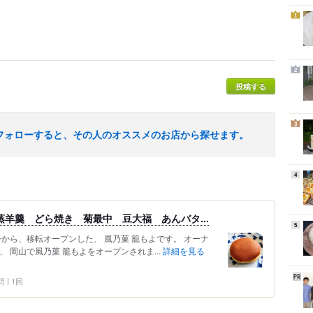
1
2
投稿する
3
フォローすると、その人のオススメのお店から探せます。
4
蒸羊羹 どら焼き 菊最中 豆大福 あんバタ...
5
今から、移転オープンした、 風乃菓 籠もよです。 オーナ
 岡山で風乃菓 籠もよをオープンされま...
詳細を見る
問
1回