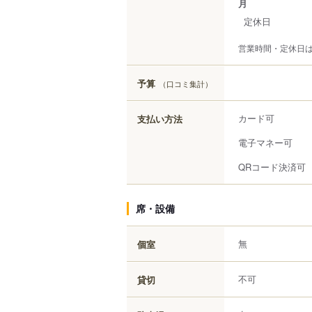
月
定休日
営業時間・定休日
予算
（口コミ集計）
カード可
支払い方法
電子マネー可
QRコード決済可
席・設備
無
個室
不可
貸切