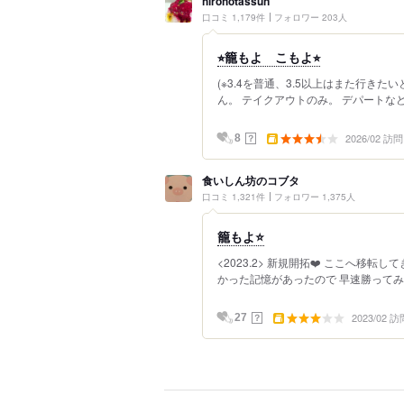
hirohotassun
口コミ 1,179件
フォロワー 203人
⭐︎籠もよ こもよ⭐︎
(※3.4を普通、3.5以上はまた行き
ん。 テイクアウトのみ。 デパートなどで
2026/02 訪問
？
8
食いしん坊のコブタ
口コミ 1,321件
フォロワー 1,375人
籠もよ⭐
<2023.2> 新規開拓❤️ ここへ移転
かった記憶があったので 早速勝ってみ
2023/02 訪
？
27