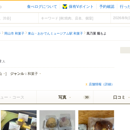
食べログについて
保有Vポイント
予約確認
行っ
子）
子
岡山市 和菓子
東山・おかでんミュージアム駅 和菓子
風乃菓 籠もよ
2
人
山
]
ジャンル：
和菓子
店舗情報（詳細）
ュー・コース
写真
口コミ
30