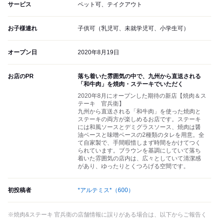
サービス
ペット可、テイクアウト
お子様連れ
子供可（乳児可、未就学児可、小学生可）
オープン日
2020年8月19日
お店のPR
落ち着いた雰囲気の中で、九州から直送される
「和牛肉」を焼肉・ステーキでいただく
2020年8月にオープンした期待の新店【焼肉＆ス
テーキ 官兵衛】
九州から直送される「和牛肉」を使った焼肉と
ステーキの両方が楽しめるお店です。ステーキ
には和風ソースとデミグラスソース、焼肉は醤
油ベースと味噌ベースの2種類のタレを用意。全
て自家製で、手間暇惜しまず時間をかけてつく
られています。ブラウンを基調にしていて落ち
着いた雰囲気の店内は、広々としていて清潔感
があり、ゆったりとくつろげる空間です。
初投稿者
*アルテミス*
（600）
※焼肉&ステーキ 官兵衛の店舗情報に誤りがある場合は、以下からご報告く