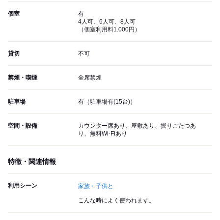
個室
有
4人可、6人可、8人可
（個室利用料1.000円）
貸切
不可
禁煙・喫煙
全席禁煙
駐車場
有（駐車場有(15台)）
空間・設備
カウンター席あり、座敷あり、掘りごたつあ
り、無料Wi-Fiあり
特徴・関連情報
利用シーン
家族・子供と
こんな時によく使われます。