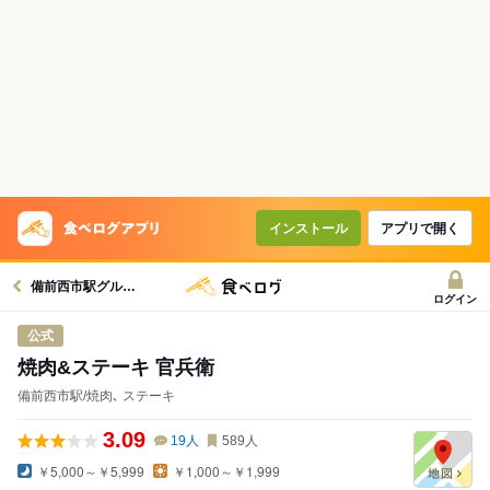
インストール
アプリで開く
備前西市駅グルメへ
ログイン
公式
焼肉&ステーキ 官兵衛
備前西市駅/焼肉､ ステーキ
3.09
19
人
589
人
￥5,000～￥5,999
￥1,000～￥1,999