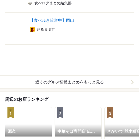
食べログまとめ編集部
【食べ歩き珍道中】岡山
だるま３世
近くのグルメ情報まとめをもっと見る
周辺のお店ランキング
1
2
3
源久
中華そば専門店 広松
さかいで 並木町
南輝店