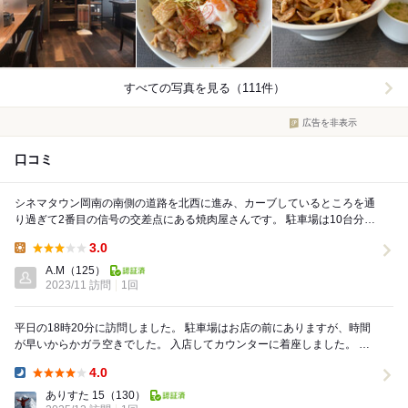
すべての写真を見る（111件）
広告を非表示
口コミ
シネマタウン岡南の南側の道路を北西に進み、カーブしているところを通
り過ぎて2番目の信号の交差点にある焼肉屋さんです。 駐車場は10台分以
上はあります。 席はカウンターとテーブル...
3.0
Lunch:
A.M
（125）
2023/11 訪問
1回
平日の18時20分に訪問しました。 駐車場はお店の前にありますが、時間
が早いからかガラ空きでした。 入店してカウンターに着座しました。 1
人焼肉にも対応されているお店でし...
4.0
Dinner:
ありすた 15
（130）