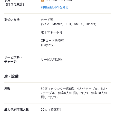
予算
（口コミ集計）
利用金額分布を見る
支払い方法
カード可
（VISA、Master、JCB、AMEX、Diners）
電子マネー不可
QRコード決済可
（PayPay）
サービス料・
サービス料10％
チャージ
席・設備
席数
50席（カウンター席6席、4人×4テーブル、6人×
2テーブル、個室6人×1掘りごたつ、個室10人×1
掘りごたつ）
最大予約可能人数
50人（着席時）