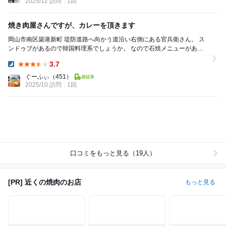
2025/12 訪問
1回
焼き肉屋さんですが、カレーを頂きます
岡山市南区築港新町 堤防道路へ向かう道沿い右側にある官兵衛さん。 ス
ンドゥブがあるので韓国料理系でしょうか。 なので石焼メニューがあり
ました。 石焼カレー ￥1,000 ...
3.7
Dinner:
ぐーふぃ
（451）
2025/10 訪問
1回
口コミをもっと見る（19人）
[PR] 近くの焼肉のお店
もっと見る