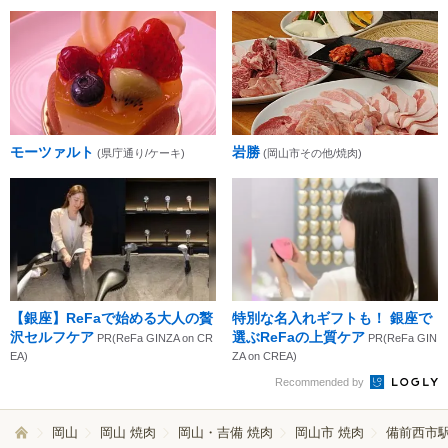
モーツァルト
岩勝
(県庁通り/ケーキ)
(岡山市その他/焼肉)
【銀座】ReFaで始める大人の贅
特別な名入れギフトも！ 銀座で
沢セルフケア
選ぶReFaの上質ケア
PR(ReFa GINZA on CR
PR(ReFa GIN
EA)
ZA on CREA)
Recommended by
岡山
岡山 焼肉
岡山・吉備 焼肉
岡山市 焼肉
備前西市駅