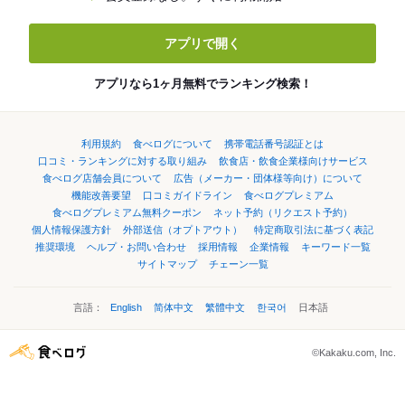
アプリで開く
アプリなら1ヶ月無料でランキング検索！
利用規約
食べログについて
携帯電話番号認証とは
口コミ・ランキングに対する取り組み
飲食店・飲食企業様向けサービス
食べログ店舗会員について
広告（メーカー・団体様等向け）について
機能改善要望
口コミガイドライン
食べログプレミアム
食べログプレミアム無料クーポン
ネット予約（リクエスト予約）
個人情報保護方針
外部送信（オプトアウト）
特定商取引法に基づく表記
推奨環境
ヘルプ・お問い合わせ
採用情報
企業情報
キーワード一覧
サイトマップ
チェーン一覧
言語：
English
简体中文
繁體中文
한국어
日本語
©Kakaku.com, Inc.