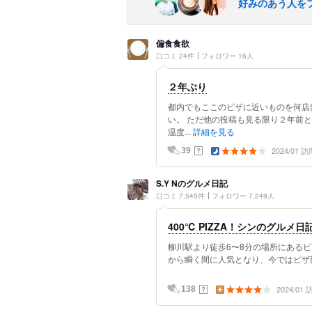
好みのあう人を
偏食食欲
口コミ 24件
フォロワー 16人
２年ぶり
都内でもここのピザに近いものを何店
い。 ただ他の投稿も見る限り２年前
温度...
詳細を見る
2024/01 訪
？
39
S.Y Nのグルメ日記
口コミ 7,545件
フォロワー 7,249人
400℃ PIZZA！シンのグルメ日
柳川駅より徒歩6〜8分の場所にあるピッツ
から瞬く間に人気となり、今ではピザ部門
2024/01
？
138