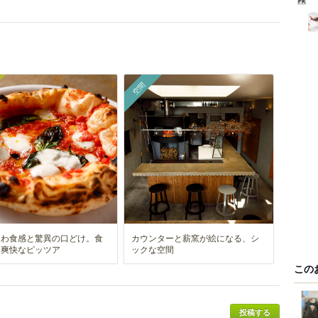
空間
ふわ食感と驚異の口どけ。食
カウンターと薪窯が絵になる、シ
も爽快なピッツア
ックな空間
この
投稿する