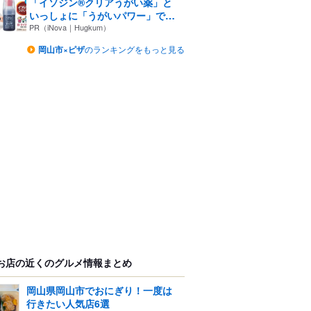
「イソジン®クリアうがい薬」と
いっしょに「うがいパワー」で
一...
PR（iNova｜Hugkum）
岡山市×ピザ
のランキングをもっと見る
お店の近くのグルメ情報まとめ
岡山県岡山市でおにぎり！一度は
行きたい人気店6選