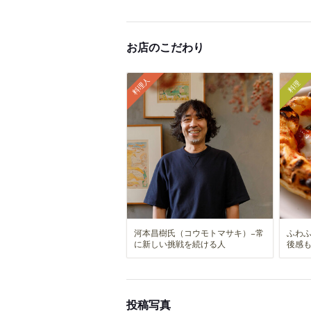
お店のこだわり
料理人
料理
河本昌樹氏（コウモトマサキ）−常
ふわ
に新しい挑戦を続ける人
後感
投稿写真