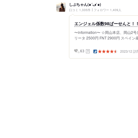
しぶちゃん(๑´ڡ`๑)
口コミ 1,335件
フォロワー 1,409人
エンジェル係数98ぱーせんと！
〜information〜 ☆岡山本店、岡
リータ 2500円 FNT 2900円 スペイン産
2023/12 訪
？
63