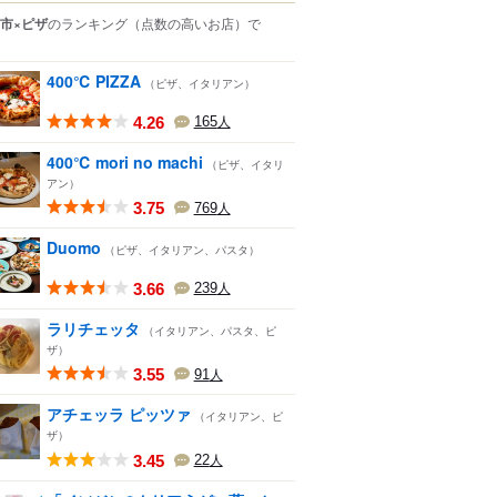
市×ピザ
のランキング
（点数の高いお店）
で
400℃ PIZZA
（ピザ、イタリアン）
4.26
165
人
400℃ mori no machi
（ピザ、イタリ
アン）
3.75
769
人
Duomo
（ピザ、イタリアン、パスタ）
3.66
239
人
ラリチェッタ
（イタリアン、パスタ、ピ
ザ）
3.55
91
人
アチェッラ ピッツァ
（イタリアン、ピ
ザ）
3.45
22
人