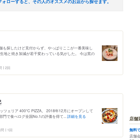
フォローすると、その人のオススメのお店から探せます。
舗も探したけど見付からず、やっぱりここが一番美味し
と生地と焼き加減が若干変わっている気がした。 今は窯の
問
2回
記
ェリア 400℃ PIZZA。 2018年12月にオープンして
で食べログ全国No.1の評価を得て...
詳細を見る
店舗
無料
 訪問
1回
店舗