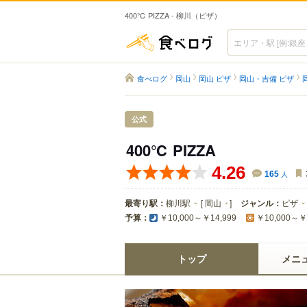
400℃ PIZZA - 柳川（ピザ）
食べログ
食べログ
岡山
岡山 ピザ
岡山・吉備 ピザ
公式
400℃ PIZZA
4.26
165
人
最寄り駅：
柳川駅
[
岡山
]
ジャンル：
ピザ
予算：
￥10,000～￥14,999
￥10,000～￥
トップ
メニ