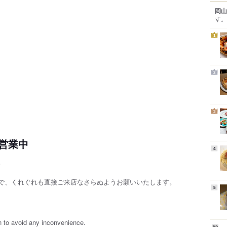
岡山
す。
1
2
3
営業中
4
。
で、くれぐれも直接ご来店なさらぬようお願いいたします。
5
on to avoid any inconvenience.