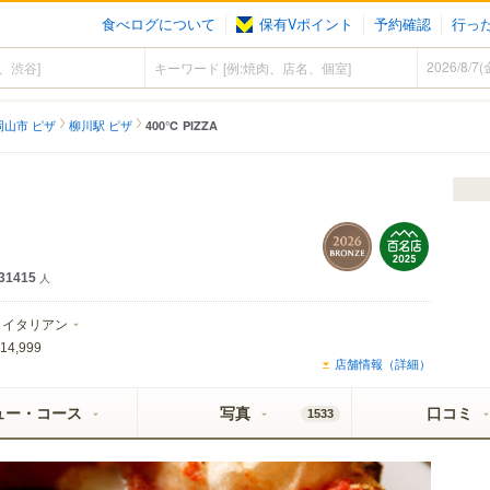
食べログについて
保有Vポイント
予約確認
行っ
岡山市 ピザ
柳川駅 ピザ
400℃ PIZZA
31415
人
イタリアン
14,999
店舗情報（詳細）
ュー・コース
写真
口コミ
1533