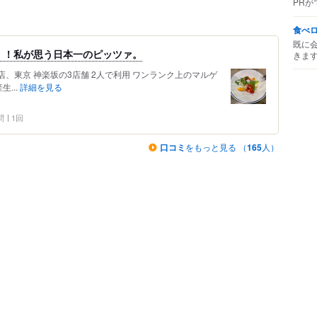
PRが
食べ
既に
！！私が思う日本一のピッツァ。
きま
山2号店、東京 神楽坂の3店舗 2人で利用 ワンランク上のマルゲ
生...
詳細を見る
問
1回
口コミ
をもっと見る （
165
人）