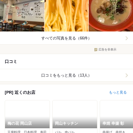
すべての写真を見る（66件）
広告を非表示
口コミ
口コミをもっと見る（13人）
[PR] 近くのお店
もっと見る
梅の花 岡山店
岡山キッチン
串焼 串揚 彰
豆腐料理、日本料理、寿司
バル、肉バル
串揚げ、串焼き