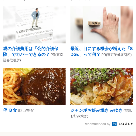
親の介護費用は「公的介護保
最近、目にする機会が増えた「S
険」でカバーできるの？
DGs」って何？
PR(東京
PR(東京証券取引所)
証券取引所)
倅 Ｂ食
ジャンボお好み焼き みゆき
(岡山/洋食)
(庭瀬/
お好み焼き)
Recommended by