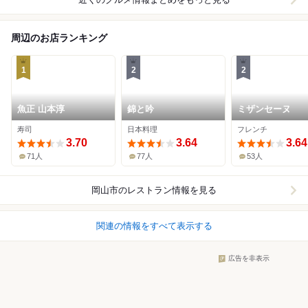
周辺のお店ランキング
1
2
2
魚正 山本淳
錦と吟
ミザンセーヌ
寿司
日本料理
フレンチ
3.70
3.64
3.64
71人
77人
53人
岡山市
のレストラン情報を見る
関連の情報をすべて表示する
広告を非表示