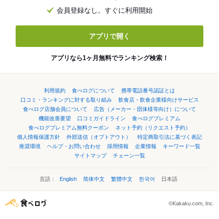
会員登録なし。すぐに利用開始
アプリで開く
アプリなら1ヶ月無料でランキング検索！
利用規約
食べログについて
携帯電話番号認証とは
口コミ・ランキングに対する取り組み
飲食店・飲食企業様向けサービス
食べログ店舗会員について
広告（メーカー・団体様等向け）について
機能改善要望
口コミガイドライン
食べログプレミアム
食べログプレミアム無料クーポン
ネット予約（リクエスト予約）
個人情報保護方針
外部送信（オプトアウト）
特定商取引法に基づく表記
推奨環境
ヘルプ・お問い合わせ
採用情報
企業情報
キーワード一覧
サイトマップ
チェーン一覧
言語：
English
简体中文
繁體中文
한국어
日本語
©Kakaku.com, Inc.