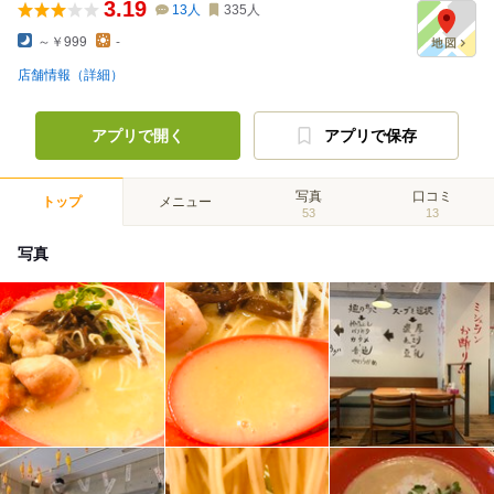
3.19
13
人
335
人
～￥999
-
店舗情報（詳細）
アプリで開く
アプリで保存
写真
口コミ
トップ
メニュー
53
13
写真