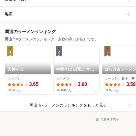
地図
周辺のラーメンランキング
岡山市
×
ラーメン
のランキング（点数の高いお店）です。
1
2
3
天神そば
中華そば 山冨士 本町
ぼっけゑラーメ
店
ラーメン
ラーメン
ラーメン、餃子、丼
3.65
3.60
3.59
615人
1607人
673人
岡山市×ラーメン
のランキングをもっと見る
広告を非表示