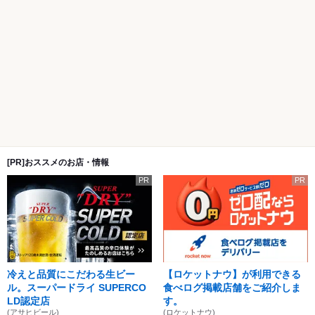
[PR]おススメのお店・情報
PR
PR
冷えと品質にこだわる生ビー
【ロケットナウ】が利用できる
ル。スーパードライ SUPERCO
食べログ掲載店舗をご紹介しま
LD認定店
す。
(アサヒビール)
(ロケットナウ)