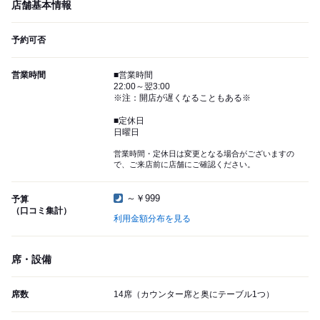
店舗基本情報
予約可否
営業時間
■営業時間
22:00～翌3:00
※注：開店が遅くなることもある※
■定休日
日曜日
営業時間・定休日は変更となる場合がございますの
で、ご来店前に店舗にご確認ください。
～￥999
予算
（口コミ集計）
利用金額分布を見る
席・設備
席数
14席（カウンター席と奥にテーブル1つ）