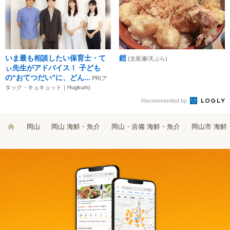
いま最も相談したい保育士・て
鎧
(北長瀬/天ぷら)
ぃ先生がアドバイス！ 子ども
の“おてつだい”に、どん...
PR(ア
タック・キュキュット｜Hugkum)
Recommended by
岡山
岡山 海鮮・魚介
岡山・吉備 海鮮・魚介
岡山市 海鮮