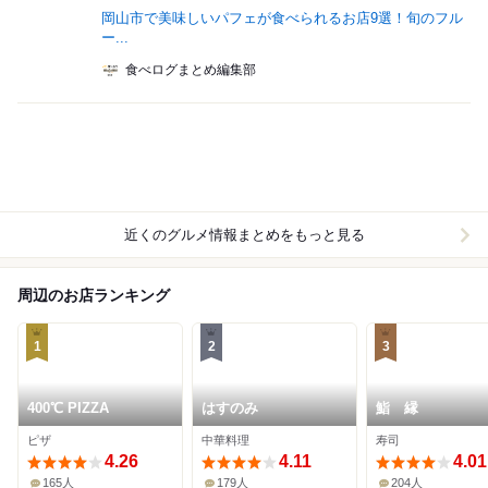
岡山市で美味しいパフェが食べられるお店9選！旬のフル
ー...
食べログまとめ編集部
近くのグルメ情報まとめをもっと見る
周辺のお店ランキング
1
2
3
400℃ PIZZA
はすのみ
鮨 縁
ピザ
中華料理
寿司
4.26
4.11
4.01
165人
179人
204人