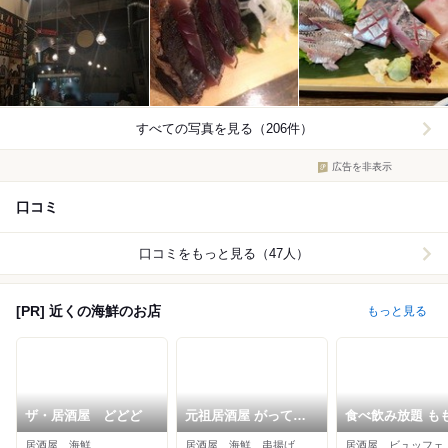
すべての写真を見る（206件）
広告を非表示
口コミ
口コミをもっと見る（47人）
[PR] 近くの海鮮のお店
もっと見る
ザ・居酒屋 どどど
元祖居酒屋 がってん
食べ飲み放題 も
八兵衛 岡山駅前店
岡山駅前店
居酒屋、海鮮
居酒屋、海鮮、串揚げ
居酒屋、ビュッフェ