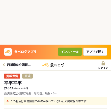
インストール
アプリで開く
西川緑道公園駅グルメへ
ログイン
公式
平平平平
(ひらだいらへっぺい)
西川緑道公園駅/海鮮､ 居酒屋､ 焼酎バー
このお店は店舗情報の確認が取れていないため掲載保留中です。