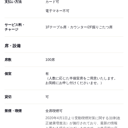
支払い方法
カード可
電子マネー不可
サービス料・
1Fテーブル席・カウンター/2F掘りごたつ席
チャージ
席・設備
席数
100席
個室
有
（人数に応じた半個室席をご用意いたします。
お気軽にお申し付けくださいませ。）
貸切
可
禁煙・喫煙
全席喫煙可
2020年4月1日より受動喫煙対策に関する法律(改
正健康増進法）が施行されており、最新の情報