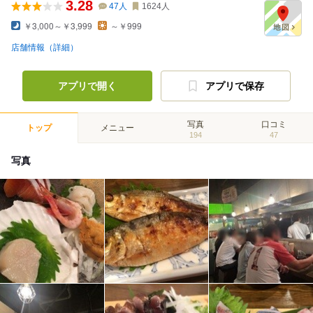
3.28
47
人
1624
人
￥3,000～￥3,999
～￥999
店舗情報（詳細）
アプリで開く
アプリで保存
写真
口コミ
トップ
メニュー
194
47
写真