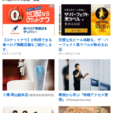
PR
PR
【ロケットナウ】が利用できる
完璧な生ビール体験を。ザ・パ
食べログ掲載店舗をご紹介しま
ーフェクト黒ラベルが飲めるお
す。
店
(ロケットナウ)
(サッポロビール)
卜傳 岡山総本店
事例から学ぶ『特権アクセス管
(郵便局前/韓国料理)
理』
PR(KeeperSecurity)