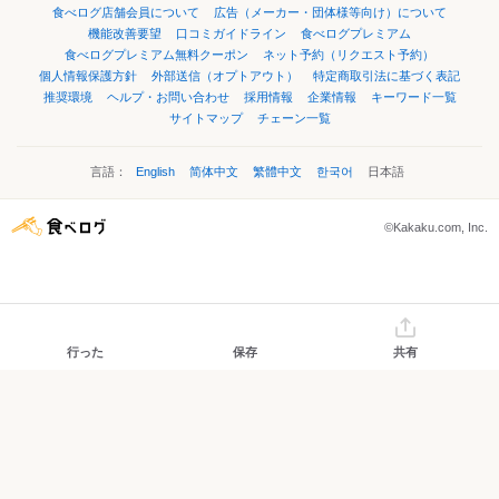
食べログ店舗会員について
広告（メーカー・団体様等向け）について
機能改善要望
口コミガイドライン
食べログプレミアム
食べログプレミアム無料クーポン
ネット予約（リクエスト予約）
個人情報保護方針
外部送信（オプトアウト）
特定商取引法に基づく表記
推奨環境
ヘルプ・お問い合わせ
採用情報
企業情報
キーワード一覧
サイトマップ
チェーン一覧
言語：
English
简体中文
繁體中文
한국어
日本語
©Kakaku.com, Inc.
行った
保存
共有