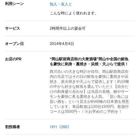
利用シーン
知人・友人と
こんな時によく使われます。
サービス
2時間半以上の宴会可
オープン日
2014年4月4日
お店のPR
“岡山駅前商店街の大衆酒場”岡山や全国の鮮魚
を豪快に刺身・藁焼き・浜焼・天ぷらで提供！
西川沿いの大きな時計が目印。岡山駅前商店街
内の当店ではその日の鮮魚を豪快に藁焼きや浜
焼き、炭火焼きや天ぷらで提供します！約10種
の中から好きな鮮魚を選んでいただく【自分だ
けの刺身盛り合わせ】は当店の名物。鰆やサー
モンを豪快に炙る藁焼きも人気。「旨い魚には
旨い酒を」という店主が約40種の日本酒を用意
しています。単品飲放は120分1500円。飲放付
コースは3500円～！※お早めのご予約を！
初投稿者
ﾐｷﾃｨ
（260）