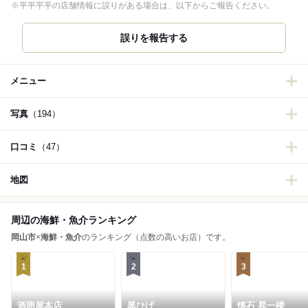
※平平平平の店舗情報に誤りがある場合は、以下からご報告ください。
誤りを報告する
メニュー
写真
（194）
口コミ
（47）
地図
周辺の海鮮・魚介ランキング
岡山市
×
海鮮・魚介
のランキング（点数の高いお店）です。
1
2
3
酒囲屋本店
黒ひげ
懐石 昇一楼