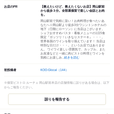
お店のPR
【教えたいけど、教えたくないお店】岡山駅前
から徒歩３分。全部屋個室で楽しい会話とお肉
を。
岡山駅前で気軽に旨い！お肉料理が食べたいあ
なたへ☆岡山駅より徒歩3分ワシントンホテルの
地下（①階にローソン）に当店はございます。
シェフおすすめパスタ・看板メニューの1日5食
限定『ガッツリ！いきなりステーキ』・・・。
世界各国のワインを取り揃えています！ 当店は
特別な日だけ・・・。というお店ではありませ
ん。 ワイワイ楽しい雰囲気で、カップル、また
お友達などと一緒に肉ビストロ料理とワインを
気軽にお楽しみ
...
続きを読む
初投稿者
KOO-Glocal
（144）
※個室ビストロ ルーチェ 岡山駅前本店の店舗情報に誤りがある場合は、以下
からご報告ください。
誤りを報告する