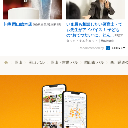
卜傳 岡山総本店
いま最も相談したい保育士・て
(郵便局前/韓国料理)
ぃ先生がアドバイス！ 子ども
の“おてつだい”に、どん...
PR(ア
タック・キュキュット｜Hugkum)
Recommended by
岡山
岡山 バル
岡山・吉備 バル
岡山市 バル
西川緑道公