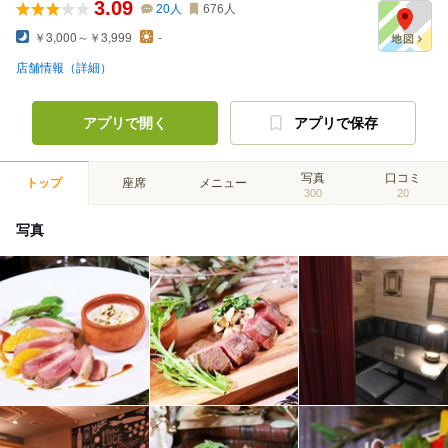
3.09
20
人
676
人
￥3,000～￥3,999
-
店舗情報（詳細）
アプリで開く
アプリで保存
写真
口コミ
トップ
座席
メニュー
300
20
写真