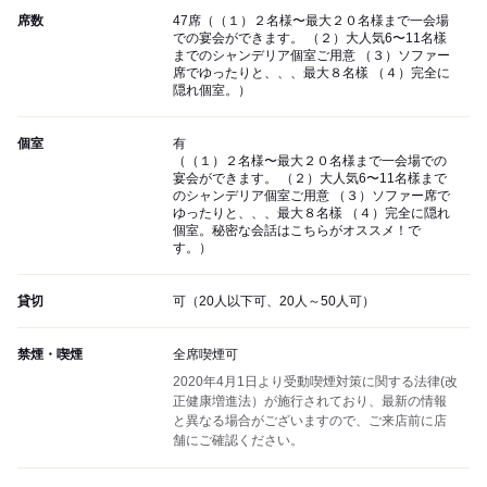
席数
47席（（１）２名様〜最大２０名様まで一会場
での宴会ができます。 （２）大人気6〜11名樣
までのシャンデリア個室ご用意 （３）ソファー
席でゆったりと、、、最大８名樣 （４）完全に
隠れ個室。）
個室
有
（（１）２名様〜最大２０名様まで一会場での
宴会ができます。 （２）大人気6〜11名樣まで
のシャンデリア個室ご用意 （３）ソファー席で
ゆったりと、、、最大８名樣 （４）完全に隠れ
個室。秘密な会話はこちらがオススメ！で
す。）
貸切
可（20人以下可、20人～50人可）
禁煙・喫煙
全席喫煙可
2020年4月1日より受動喫煙対策に関する法律(改
正健康増進法）が施行されており、最新の情報
と異なる場合がございますので、ご来店前に店
舗にご確認ください。