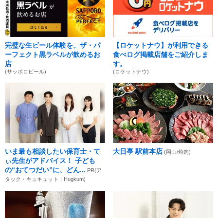
完璧な生ビール体験を。ザ・パ
【ロケットナウ】が利用できる
ーフェクト黒ラベルが飲めるお
食べログ掲載店舗をご紹介しま
店
す。
(サッポロビール)
(ロケットナウ)
いま最も相談したい保育士・て
大日亭 駅前本店
(岡山/焼肉)
ぃ先生がアドバイス！ 子ども
の“おてつだい”に、どん...
PR(ア
タック・キュキュット｜Hugkum)