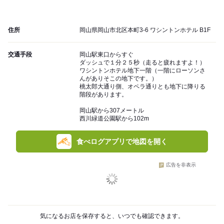
住所
岡山県岡山市北区本町3-6 ワシントンホテル B1F
交通手段
岡山駅東口からすぐ
ダッシュで１分２５秒（走ると疲れますよ！）
ワシントンホテル地下一階（一階にローソンさ
んがありそこの地下です。）
桃太郎大通り側、オペラ通りとも地下に降りる
階段があります。
岡山駅から307メートル
西川緑道公園駅から102m
食べログアプリで地図を開く
広告を非表示
気になるお店を保存すると、いつでも確認できます。