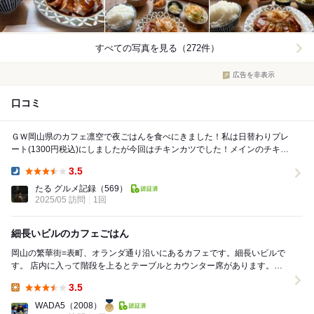
すべての写真を見る（272件）
広告を非表示
口コミ
ＧＷ岡山県のカフェ凛空で夜ごはんを食べにきました！私は日替わりプレ
ート(1300円税込)にしましたが今回はチキンカツでした！メインのチキン
カツにサラダ、小鉢2つ、味噌汁ととてもヘル...
3.5
Dinner:
たる グルメ記録
（569）
2025/05 訪問
1回
細長いビルのカフェごはん
岡山の繁華街=表町、オランダ通り沿いにあるカフェです。細長いビルで
す。 店内に入って階段を上るとテーブルとカウンター席があります。窓
際にあるカウンター席はオランダ通りを眺めること...
3.5
Lunch:
WADA5
（2008）