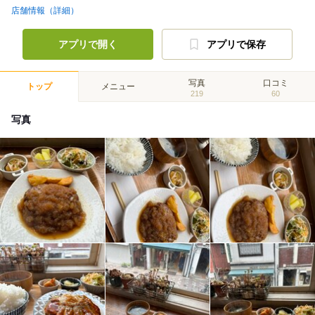
店舗情報（詳細）
アプリで開く
アプリで保存
写真
口コミ
トップ
メニュー
219
60
写真