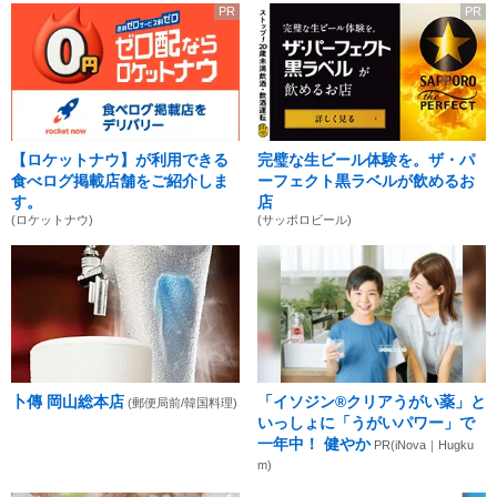
PR
PR
【ロケットナウ】が利用できる
完璧な生ビール体験を。ザ・パ
食べログ掲載店舗をご紹介しま
ーフェクト黒ラベルが飲めるお
す。
店
(ロケットナウ)
(サッポロビール)
卜傳 岡山総本店
「イソジン®クリアうがい薬」と
(郵便局前/韓国料理)
いっしょに「うがいパワー」で
一年中！ 健やか
PR(iNova｜Hugku
m)