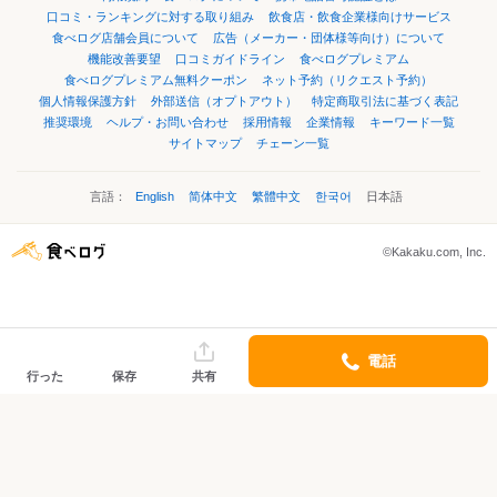
口コミ・ランキングに対する取り組み
飲食店・飲食企業様向けサービス
食べログ店舗会員について
広告（メーカー・団体様等向け）について
機能改善要望
口コミガイドライン
食べログプレミアム
食べログプレミアム無料クーポン
ネット予約（リクエスト予約）
個人情報保護方針
外部送信（オプトアウト）
特定商取引法に基づく表記
推奨環境
ヘルプ・お問い合わせ
採用情報
企業情報
キーワード一覧
サイトマップ
チェーン一覧
言語：
English
简体中文
繁體中文
한국어
日本語
©Kakaku.com, Inc.
電話
行った
保存
共有