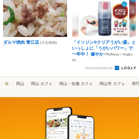
ダルマ焼肉 青江店
「イソジン®クリアうがい薬」と
(大元/焼肉)
いっしょに「うがいパワー」で
一年中！ 健やか
PR(iNova｜Hugku
m)
Recommended by
岡山
岡山 カフェ
岡山・吉備 カフェ
岡山市 カフェ
県