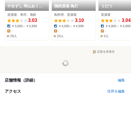
や台ずし 岡山あくら
鶏焼酒場 鳥灯
うだつ
通町
居酒屋、寿司、海鮮
鳥料理、居酒屋
居酒屋
3.03
3.10
3.04
￥3,000～￥3,999
￥4,000～￥4,999
￥4,000～￥4,999
Dinner:
Dinner:
Dinner:
-
-
-
Lunch:
Lunch:
Lunch:
29人
24人
4人
広告を非表示
店舗情報（詳細）
編集
アクセス
住所を編集