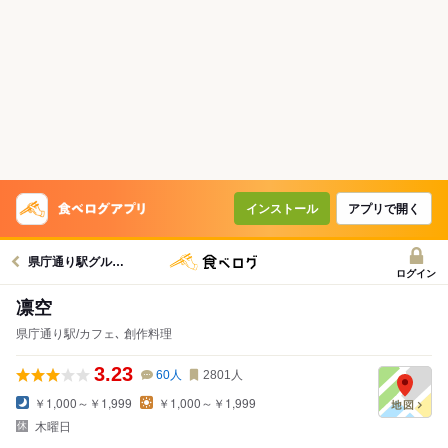
インストール
アプリで開く
県庁通り駅グルメへ
ログイン
凛空
県庁通り駅/カフェ､ 創作料理
3.23
60
人
2801
人
￥1,000～￥1,999
￥1,000～￥1,999
木曜日