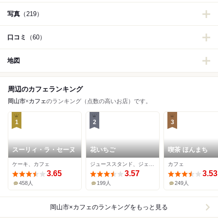
写真
（219）
口コミ
（60）
地図
周辺のカフェランキング
岡山市
×
カフェ
のランキング（点数の高いお店）です。
1
2
3
スーリィ・ラ・セーヌ
花いちご
喫茶 ほんまち
ケーキ、カフェ
ジューススタンド、ジェラート・アイスクリーム、ケーキ
カフェ
3.65
3.57
3.53
458人
199人
249人
岡山市×カフェ
のランキングをもっと見る