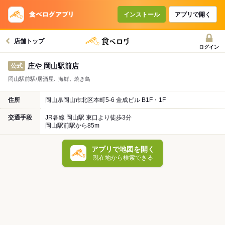
インストール
アプリで開く
店舗トップ
ログイン
庄や 岡山駅前店
公式
岡山駅前駅/居酒屋､ 海鮮､ 焼き鳥
住所
岡山県岡山市北区本町5-6 金成ビル B1F・1F
交通手段
JR各線 岡山駅 東口より徒歩3分
岡山駅前駅から85m
アプリで地図を開く
現在地から検索できる