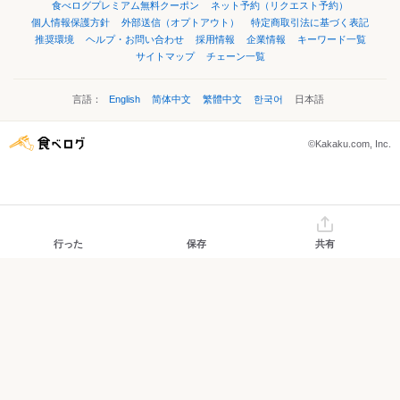
食べログプレミアム無料クーポン
ネット予約（リクエスト予約）
個人情報保護方針
外部送信（オプトアウト）
特定商取引法に基づく表記
推奨環境
ヘルプ・お問い合わせ
採用情報
企業情報
キーワード一覧
サイトマップ
チェーン一覧
言語：
English
简体中文
繁體中文
한국어
日本語
©Kakaku.com, Inc.
行った
保存
共有