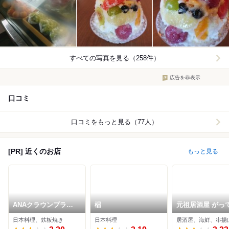
すべての写真を見る（258件）
広告を非表示
口コミ
口コミをもっと見る（77人）
[PR] 近くのお店
もっと見る
ANAクラウンプラザ
椙
元祖居酒屋 がっ
ホテル岡山 和食ダイ
八兵衛 岡山駅前
日本料理、鉄板焼き
日本料理
居酒屋、海鮮、串揚
ニング廚洊