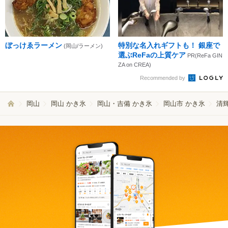
ぼっけゑラーメン
特別な名入れギフトも！ 銀座で
(岡山/ラーメン)
選ぶReFaの上質ケア
PR(ReFa GIN
ZA on CREA)
Recommended by
岡山
岡山 かき氷
岡山・吉備 かき氷
岡山市 かき氷
清