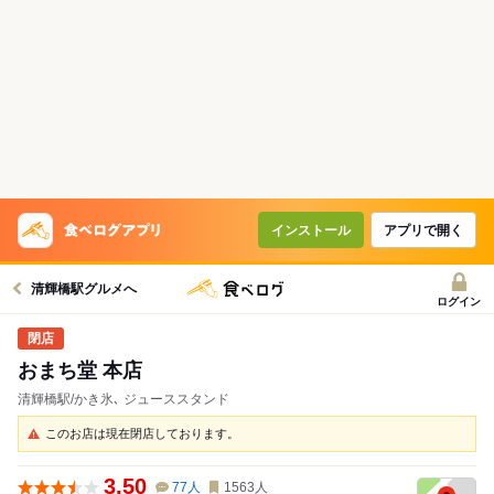
インストール
アプリで開く
清輝橋駅グルメへ
ログイン
おまち堂 本店
清輝橋駅/かき氷､ ジューススタンド
このお店は現在閉店しております。
3.50
77
人
1563
人