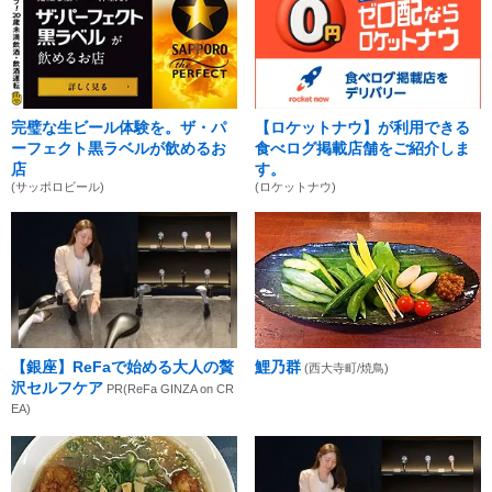
完璧な生ビール体験を。ザ・パ
【ロケットナウ】が利用できる
ーフェクト黒ラベルが飲めるお
食べログ掲載店舗をご紹介しま
店
す。
(サッポロビール)
(ロケットナウ)
【銀座】ReFaで始める大人の贅
鯉乃群
(西大寺町/焼鳥)
沢セルフケア
PR(ReFa GINZA on CR
EA)