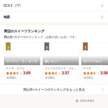
口コミ
（77）
地図
周辺のスイーツランキング
岡山市
×
スイーツ
のランキング（点数の高いお店）です。
1
2
3
スーリィ・ラ・セーヌ
花いちご
モーツァルト
ケーキ、カフェ
ジューススタンド、ジェラート・アイスクリーム、ケーキ
ケーキ
3.65
3.57
3.56
458人
199人
247人
岡山市×スイーツ
のランキングをもっと見る
広告を非表示