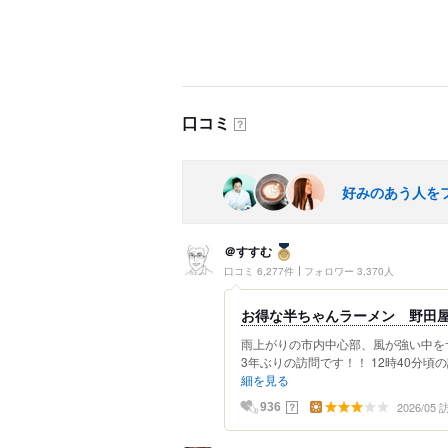
口コミ
？
好みのあう人を
＠すすむ
口コミ 6,277件
フォロワー 3,370人
お得な半ちゃんラーメン 野田屋
雨上がりの市内中心部、風が強い中を
3年ぶりの訪問です！！ 12時40分頃
細を見る
2026/05
？
936