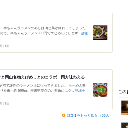
程。 半ちゃんラーメンのめしは肉と鳥が終わってしまった
ので、半ちゃんラーメン800円でエビめしにします...
詳細
問
1回
ンと岡山名物えびめしとのコラボ 両方味わえる
駅前で評判のラーメン店に行ってきました。 らーめん熊
を東へ約 500m。柳川交差点の北西角にはグ...
詳細を
この
問
1回
口コミ
をもっと見る （
55
人）