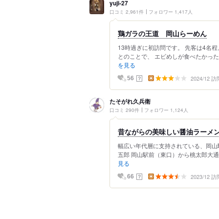
yuji-27
口コミ 2,961件
フォロワー 1,417人
鶏ガラの王道 岡山らーめん
13時過ぎに初訪問です。 先客は4名
とのことで、 エビめしが食べたかった
を見る
2024/12 訪
？
56
たそがれ久兵衛
口コミ 290件
フォロワー 1,124人
昔ながらの美味しい醤油ラーメ
幅広い年代層に支持されている、岡山
五郎 岡山駅前（東口）から桃太郎大通り
見る
2023/12 訪
？
66