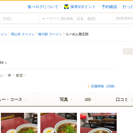
食べログについて
保有Vポイント
予約確認
行っ
ーメン
岡山市 ラーメン
柳川駅 ラーメン
らーめん熊五郎
94
人
ン
丼
食堂
店舗情報（詳細）
ュー・コース
写真
口コミ
222