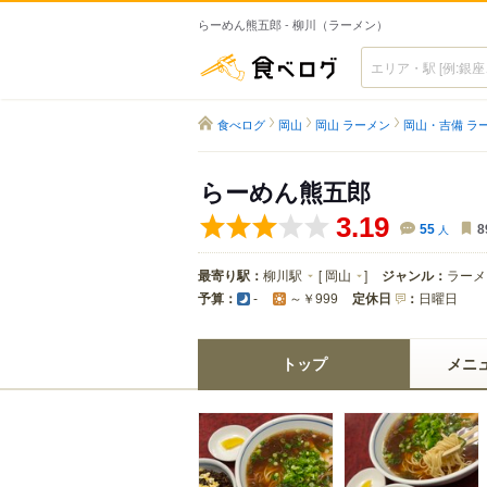
らーめん熊五郎 - 柳川（ラーメン）
食べログ
食べログ
岡山
岡山 ラーメン
岡山・吉備 ラ
らーめん熊五郎
3.19
55
人
8
最寄り駅：
柳川駅
[
岡山
]
ジャンル：
ラーメ
予算：
定休日
：
日曜日
-
～￥999
トップ
メニ