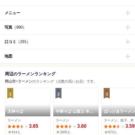
メニュー
写真
（990）
口コミ
（291）
地図
周辺のラーメンランキング
岡山市
×
ラーメン
のランキング（点数の高いお店）です。
1
2
3
天神そば
中華そば 山冨士 本町
ぼっけゑラーメ
店
ラーメン
ラーメン
ラーメン、餃子、丼
3.65
3.60
3.59
614人
1605人
673人