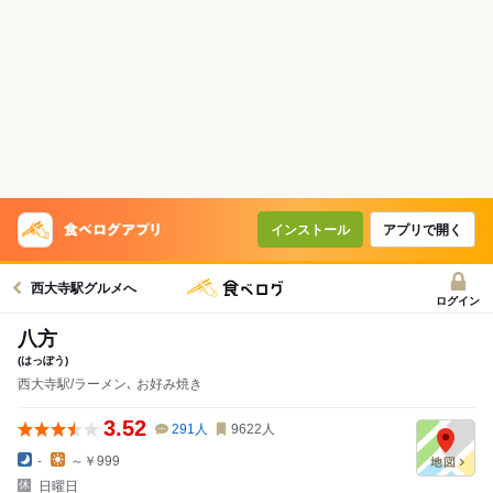
インストール
アプリで開く
西大寺駅グルメへ
ログイン
八方
(はっぽう)
西大寺駅/ラーメン､ お好み焼き
3.52
291
人
9622
人
-
～￥999
日曜日