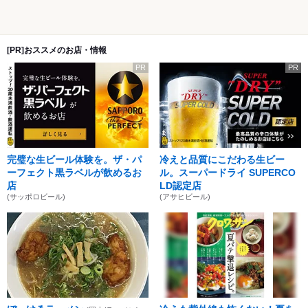
[PR]おススメのお店・情報
PR
PR
完璧な生ビール体験を。ザ・パ
冷えと品質にこだわる生ビー
ーフェクト黒ラベルが飲めるお
ル。スーパードライ SUPERCO
店
LD認定店
(サッポロビール)
(アサヒビール)