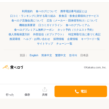
利用規約
食べログについて
携帯電話番号認証とは
口コミ・ランキングに対する取り組み
飲食店・飲食企業様向けサービス
食べログ店舗会員について
広告（メーカー・団体様等向け）について
機能改善要望
口コミガイドライン
食べログプレミアム
食べログプレミアム無料クーポン
ネット予約（リクエスト予約）
個人情報保護方針
外部送信（オプトアウト）
特定商取引法に基づく表記
推奨環境
ヘルプ・お問い合わせ
採用情報
企業情報
キーワード一覧
サイトマップ
チェーン一覧
言語：
English
简体中文
繁體中文
한국어
日本語
©Kakaku.com, Inc.
電話
行った
保存
共有