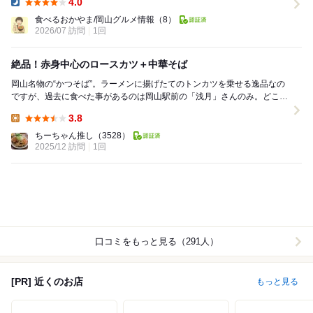
4.0
Dinner:
食べるおかやま/岡山グルメ情報
（8）
2026/07 訪問
1回
絶品！赤身中心のロースカツ＋中華そば
岡山名物の“かつそば”。ラーメンに揚げたてのトンカツを乗せる逸品なの
ですが、過去に食べた事があるのは岡山駅前の「浅月」さんのみ。どこか
開拓したいなと思い、検索して高評価だったのがこ...
3.8
Lunch:
ちーちゃん推し
（3528）
2025/12 訪問
1回
口コミをもっと見る（291人）
[PR] 近くのお店
もっと見る