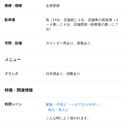
禁煙・喫煙
全席禁煙
駐車場
有（14台：店舗前に３台、店舗東の道路側（１
～４番）に４台、店舗西側（税務署の裏）に７
台）
空間・設備
カウンター席あり、座敷あり
メニュー
ドリンク
日本酒あり、焼酎あり
特徴・関連情報
利用シーン
家族・子供と
一人で入りやすい
知人・友人と
こんな時によく使われます。