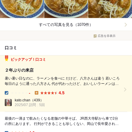
すべての写真を見る（1070件）
広告を非表示
口コミ
ピックアップ！口コミ
２年ぶりの来店
暑い暑い日なのに、ラーメンを食べに だけど、八方さんは違う 若いころ
毎日のように通った八方さん 代が代わったけど、おいしいラーメンは同
じ ラーメンの種類が増えてるけどね 定番の八方中華そば いちばん好きで
-
4.5
す あのスープに あのストレートの中太麺 今日は九条ネギをトッピン...
Dinner:
Lunch:
kato.chan
（439）
2025/07 訪問
5回
最後の一滴まで飲みたくなる老舗の中華そば。 JR西大寺駅から車で2分
の所にあります。 行列ができることも珍しくない、岡山で長年愛される
人気店。 今回はチャーシュウ...