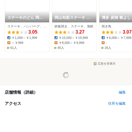
ステーキのどん 岡山
岡山旬彩ステーキ 鉄
博多 炭焼 春よし
店
板いろは
ステーキ、ハンバーグ、ファミレス
鉄板焼き、ステーキ、海鮮
焼き鳥
3.05
3.27
3.07
￥1,000～￥1,999
￥15,000～￥19,999
￥6,000～￥7,999
Dinner:
Dinner:
Dinner:
～￥999
￥8,000～￥9,999
-
Lunch:
Lunch:
Lunch:
61人
45人
26人
広告を非表示
店舗情報（詳細）
編集
アクセス
住所を編集