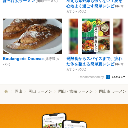
ぼっけゑラーメン
冷えも紫外線も怖くない！夏を
(岡山/ラーメン)
心地よく過ごす簡単レシピ
PR(マ
ガジンハウス)
Boulangerie Doumae
発酵食からスパイスまで、疲れ
(県庁通り/
た体を整える簡単夏レシピ
パン)
PR(マ
ガジンハウス)
Recommended by
岡山
岡山 ラーメン
岡山・吉備 ラーメン
岡山市 ラーメン