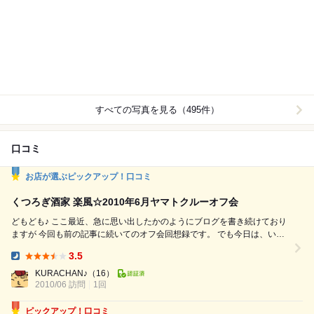
すべての写真を見る（495件）
口コミ
お店が選ぶピックアップ！口コミ
くつろぎ酒家 楽風☆2010年6月ヤマトクルーオフ会
どもども♪ ここ最近、急に思い出したかのようにブログを書き続けており
ますが 今回も前の記事に続いてのオフ会回想録です。 でも今日は、いつ
もの地元開催のオフ会ではなく なんと！全国からあの宇宙戦艦ヤマトの
3.5
ファンが集い ヤマトクルーのオフ会場となった記念すべきお店を紹介し
Dinner:
ましょう。 6月12日（土）、岡山市の「くつろぎ酒家楽風（らふ）」さん
KURACHAN♪
（16）
2010/06 訪問
において 岡山近辺や広島をはじめ四国や関西、さらには東京から...
1回
ピックアップ！口コミ