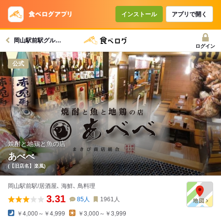
インストール
アプリで開く
岡山駅前駅グルメへ
ログイン
公式
焼酎と地鶏と魚の店
あべべ
(【旧店名】楽風)
岡山駅前駅/居酒屋､ 海鮮､ 鳥料理
3.31
85
人
1961
人
￥4,000～￥4,999
￥3,000～￥3,999