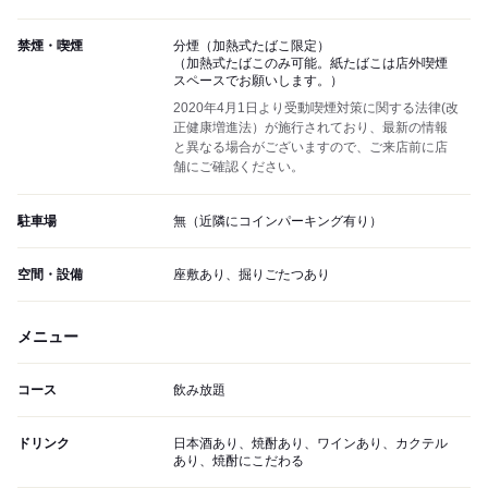
禁煙・喫煙
分煙（加熱式たばこ限定）
（加熱式たばこのみ可能。紙たばこは店外喫煙
スペースでお願いします。）
2020年4月1日より受動喫煙対策に関する法律(改
正健康増進法）が施行されており、最新の情報
と異なる場合がございますので、ご来店前に店
舗にご確認ください。
駐車場
無（近隣にコインパーキング有り）
空間・設備
座敷あり、掘りごたつあり
メニュー
コース
飲み放題
ドリンク
日本酒あり、焼酎あり、ワインあり、カクテル
あり、焼酎にこだわる