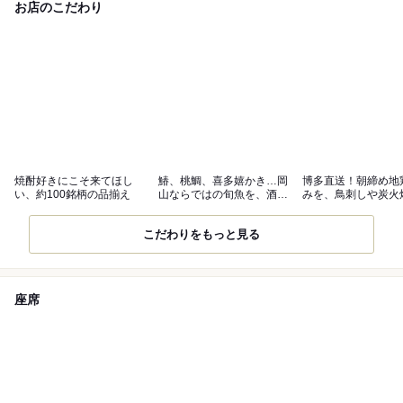
お店のこだわり
焼酎好きにこそ来てほし
鰆、桃鯛、喜多嬉かき…岡
博多直送！朝締め地
い、約100銘柄の品揃え
山ならではの旬魚を、酒と
みを、鳥刺しや炭火
ともに
味わう
こだわりをもっと見る
座席