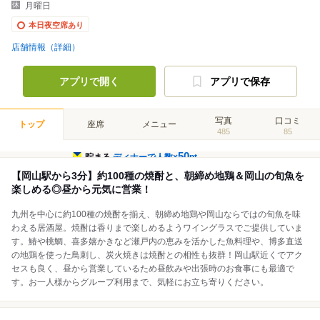
月曜日
本日夜空席あり
店舗情報（詳細）
アプリで開く
アプリで保存
写真
口コミ
トップ
座席
メニュー
485
85
50
貯まる
ディナーで人数×
pt
【岡山駅から3分】約100種の焼酎と、朝締め地鶏＆岡山の旬魚を
楽しめる◎昼から元気に営業！
九州を中心に約100種の焼酎を揃え、朝締め地鶏や岡山ならではの旬魚を味
わえる居酒屋。焼酎は香りまで楽しめるようワイングラスでご提供していま
す。鰆や桃鯛、喜多嬉かきなど瀬戸内の恵みを活かした魚料理や、博多直送
の地鶏を使った鳥刺し、炭火焼きは焼酎との相性も抜群！岡山駅近くでアク
セスも良く、昼から営業しているため昼飲みや出張時のお食事にも最適で
す。お一人様からグループ利用まで、気軽にお立ち寄りください。