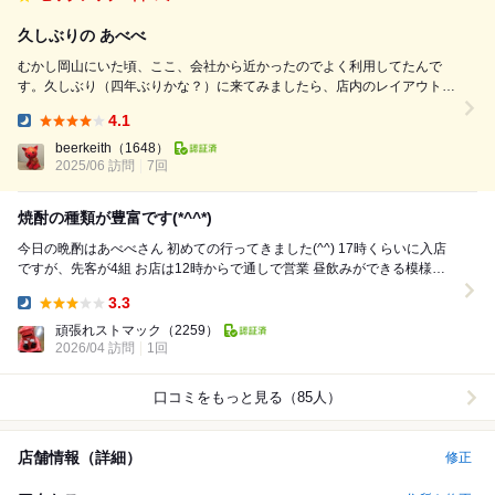
久しぶりの あべべ
むかし岡山にいた頃、ここ、会社から近かったのでよく利用してたんで
す。久しぶり（四年ぶりかな？）に来てみましたら、店内のレイアウトが
少し変わっていました。 今日は県外の（あ、俺も今じゃ県外か）お客さ
4.1
んが、岡山は通過県なので泊まることはなく、当然飲んだことも無いとの
Dinner:
ことですので、ここは岡山らしい食...
beerkeith
（1648）
2025/06 訪問
7回
焼酎の種類が豊富です(*^^*)
今日の晩酌はあべべさん 初めての行ってきました(^^) 17時くらいに入店
ですが、先客が4組 お店は12時からで通しで営業 昼飲みができる模様
(^O^) 入店して少しする...
3.3
Dinner:
頑張れストマック
（2259）
2026/04 訪問
1回
口コミをもっと見る（85人）
店舗情報（詳細）
修正