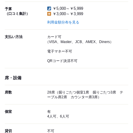
￥5,000～￥5,999
予算
（口コミ集計）
￥3,000～￥3,999
利用金額分布を見る
支払い方法
カード可
（VISA、Master、JCB、AMEX、Diners）
電子マネー不可
QRコード決済不可
席・設備
席数
28席（掘りごたつ個室1席 掘りごたつ3席 テ
ーブル席2席 カウンター席3席）
個室
有
4人可、6人可
貸切
不可