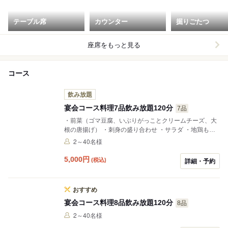
テーブル席
カウンター
掘りごたつ
座席をもっと見る
コース
飲み放題
宴会コース料理7品飲み放題120分
7品
・前菜（ゴマ豆腐、いぶりがっことクリームチーズ、大
根の唐揚げ） ・刺身の盛り合わせ ・サラダ ・地鶏もも
鉄板焼 ・黄ニラのだし巻き ・季節の焼物 ・土鍋ご飯 ※
2～40名様
仕入れによって内容は異なります。
5,000
円
(税込)
詳細・予約
おすすめ
宴会コース料理8品飲み放題120分
8品
2～40名様