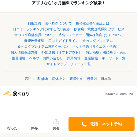
アプリなら1ヶ月無料でランキング検索！
利用規約
食べログについて
携帯電話番号認証とは
口コミ・ランキングに対する取り組み
飲食店・飲食企業様向けサービス
食べログ店舗会員について
広告（メーカー・団体様等向け）について
機能改善要望
口コミガイドライン
食べログプレミアム
食べログプレミアム無料クーポン
ネット予約（リクエスト予約）
個人情報保護方針
外部送信（オプトアウト）
特定商取引法に基づく表記
推奨環境
ヘルプ・お問い合わせ
採用情報
企業情報
キーワード一覧
サイトマップ
チェーン一覧
言語：
English
简体中文
繁體中文
한국어
日本語
©Kakaku.com, Inc.
電話・ネット予約
行った
保存
共有