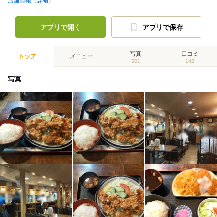
店舗情報（詳細）
アプリで開く
アプリで保存
写真
口コミ
トップ
メニュー
501
142
写真