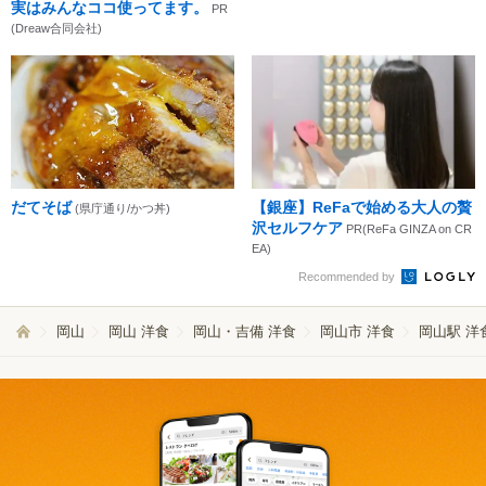
実はみんなココ使ってます。
PR
(Dreaw合同会社)
だてそば
【銀座】ReFaで始める大人の贅
(県庁通り/かつ丼)
沢セルフケア
PR(ReFa GINZA on CR
EA)
Recommended by
岡山
岡山 洋食
岡山・吉備 洋食
岡山市 洋食
岡山駅 洋