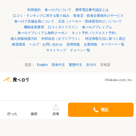
利用規約
食べログについて
携帯電話番号認証とは
口コミ・ランキングに対する取り組み
飲食店・飲食企業様向けサービス
食べログ店舗会員について
広告（メーカー・団体様等向け）について
機能改善要望
口コミガイドライン
食べログプレミアム
食べログプレミアム無料クーポン
ネット予約（リクエスト予約）
個人情報保護方針
外部送信（オプトアウト）
特定商取引法に基づく表記
推奨環境
ヘルプ・お問い合わせ
採用情報
企業情報
キーワード一覧
サイトマップ
チェーン一覧
言語：
English
简体中文
繁體中文
한국어
日本語
©Kakaku.com, Inc.
電話
行った
保存
共有