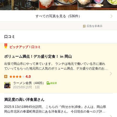
すべての写真を見る（536件）
広告を非表示
口コミ
ピックアップ！口コミ
ボリューム満点！デカ盛り定食！ in 岡山
出張で岡山市にやって来ています。 ランチは地元で働いている方に連れ
ていってもらった地元民に人気のボリューム満点、デカ盛りの定食のお店
「倅 B食」さんにやって来てました。 訪問したのは平日13時すぎ 店前は
4.0
ランチタイムということもあり 4-5名が並んでいました。 待つこと15分
Lunch:
ぐらいで店...
ラーメン命男
（4405）
2025/09 訪問
1回
満足度の高い洋食屋さん
2025.9.13の18時45分訪問。 こちらの『倅(せがれ)B食』さんは、岡山県
岡山市北区の奉還町商店街にある洋食屋さん。 今日現在の食べログ評価
は★3.41です。 ...