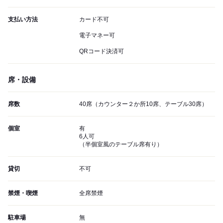
支払い方法
カード不可
電子マネー可
QRコード決済可
席・設備
席数
40席（カウンター２か所10席、テーブル30席）
個室
有
6人可
（半個室風のテーブル席有り）
貸切
不可
禁煙・喫煙
全席禁煙
駐車場
無