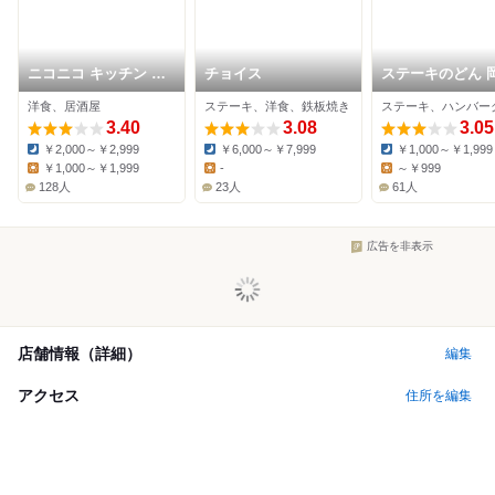
ニコニコ キッチン さ
チョイス
ステーキのどん 
んさん
店
洋食、居酒屋
ステーキ、洋食、鉄板焼き
3.40
3.08
3.05
￥2,000～￥2,999
￥6,000～￥7,999
￥1,000～￥1,999
Dinner:
Dinner:
Dinner:
￥1,000～￥1,999
-
～￥999
Lunch:
Lunch:
Lunch:
128人
23人
61人
広告を非表示
店舗情報（詳細）
編集
アクセス
住所を編集