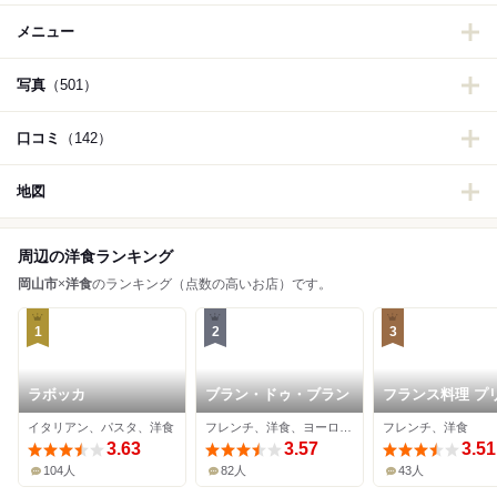
メニュー
写真
（501）
口コミ
（142）
地図
周辺の洋食ランキング
岡山市
×
洋食
のランキング（点数の高いお店）です。
1
2
3
ラボッカ
ブラン・ドゥ・ブラン
フランス料理 プ
ール
イタリアン、パスタ、洋食
フレンチ、洋食、ヨーロッパ料理
フレンチ、洋食
3.63
3.57
3.51
104人
82人
43人