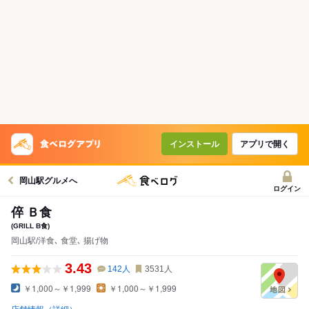
インストール
アプリで開く
岡山駅グルメへ
ログイン
倅 Ｂ食
(GRILL B食)
岡山駅/洋食､ 食堂､ 揚げ物
3.43
142
人
3531
人
￥1,000～￥1,999
￥1,000～￥1,999