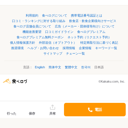
利用規約
食べログについて
携帯電話番号認証とは
口コミ・ランキングに対する取り組み
飲食店・飲食企業様向けサービス
食べログ店舗会員について
広告（メーカー・団体様等向け）について
機能改善要望
口コミガイドライン
食べログプレミアム
食べログプレミアム無料クーポン
ネット予約（リクエスト予約）
個人情報保護方針
外部送信（オプトアウト）
特定商取引法に基づく表記
推奨環境
ヘルプ・お問い合わせ
採用情報
企業情報
キーワード一覧
サイトマップ
チェーン一覧
言語：
English
简体中文
繁體中文
한국어
日本語
©Kakaku.com, Inc.
電話
行った
保存
共有