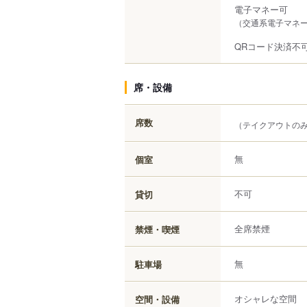
電子マネー可
（交通系電子マネー（S
QRコード決済不
席・設備
席数
（テイクアウトの
無
個室
不可
貸切
全席禁煙
禁煙・喫煙
無
駐車場
オシャレな空間
空間・設備