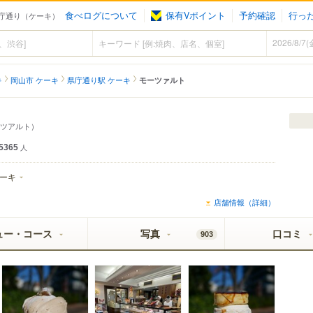
食べログについて
保有Vポイント
予約確認
行っ
県庁通り（ケーキ）
キ
岡山市 ケーキ
県庁通り駅 ケーキ
モーツァルト
ツアルト）
5365
人
ーキ
店舗情報（詳細）
ュー・コース
写真
口コミ
903