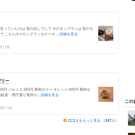
言っていたのは 昔の話しでして 今のモンブランは 昔のモ
 こちらのマロングラッセケーキ ...
詳細を見る
問
1回
ゼリー
円 パルミエ 350円 果肉ゼリー オレンジ 400円 果肉ゼ
気軌道・県庁通り電停か...
詳細を見る
この
 訪問
1回
口コミ
をもっと見る （
247
人）