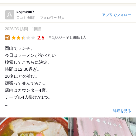
kojimk007
アプリでフォロー
口コミ 668件
フォロワー 56人
2026/06 訪問
1回目
2.5
￥1,000～￥1,999/1人
Lunch
岡山でランチ。
今日はラーメンが食べたい！
検索してこちらに決定。
時間は12:30過ぎ。
20名ほどの並び。
頑張って並んでみた。
店内はカウンター4席。
テーブル4人掛けが1つ。
...
詳細を見る