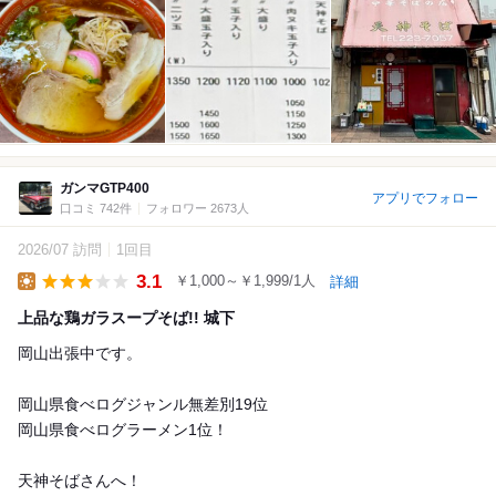
ガンマGTP400
アプリでフォロー
口コミ 742件
フォロワー 2673人
2026/07 訪問
1回目
3.1
￥1,000～￥1,999/1人
詳細
Lunch
上品な鶏ガラスープそば!! 城下
岡山出張中です。
岡山県食べログジャンル無差別19位
岡山県食べログラーメン1位！
天神そばさんへ！