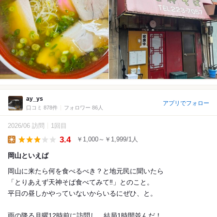
ay_ys
アプリでフォロー
口コミ 878件
フォロワー 86人
2026/06 訪問
1回目
3.4
￥1,000～￥1,999/1人
Lunch
岡山といえば
岡山に来たら何を食べるべき？と地元民に聞いたら
「とりあえず天神そば食べてみて‼︎」とのこと。
平日の昼しかやっていないからいるにぜひ、と。
雨の降る月曜12時前に訪問し、結局1時間並んだ！...