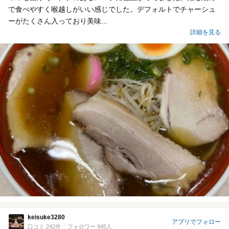
で食べやすく喉越しがいい感じでした。デフォルトでチャーシュ
ーがたくさん入っており美味...
詳細を見る
keisuke3280
アプリでフォロー
口コミ 242件
フォロワー 945人