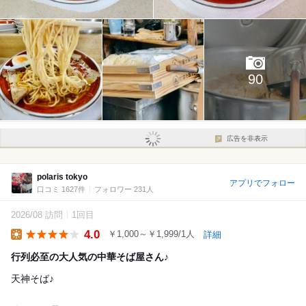
90
広告を非表示
polaris tokyo
アプリでフォロー
口コミ 1627件
フォロワー 231人
2026/08 訪問
1回目
4.0
￥1,000～￥1,999/1人
詳細
Lunch
行列必至の大人気の中華そば屋さん♪
天神そば♪