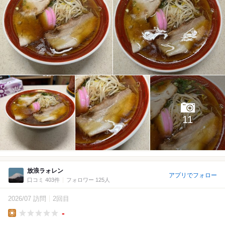
11
放浪ラォレン
アプリでフォロー
口コミ 403件
フォロワー 125人
2026/07 訪問
2回目
-
Lunch