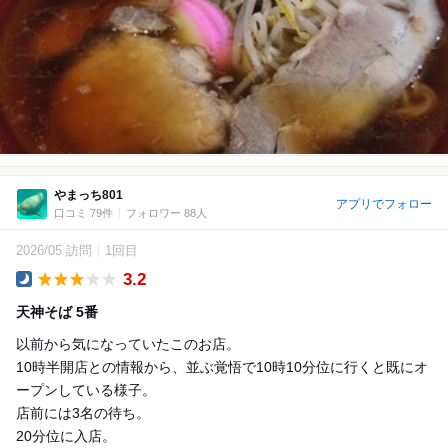
やまっち801
アプリでフォロー
口コミ 79件
フォロワー 88人
2026/05 訪問
1回目
3.2
Dinner
天神そば 5番
以前から気になっていたこのお店。
10時半開店との情報から、並ぶ覚悟で10時10分位に行くと既にオ
ープンしている様子。
店前には3名の待ち。
20分位に入店。