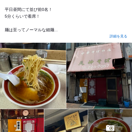
平日昼間にて並び前0名！
5分くらいで着席！
麺は至ってノーマルな細麺...
詳細を見る