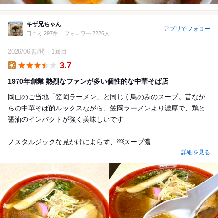
キザ兄ちゃん
アプリでフォロー
口コミ 297件
フォロワー 2226人
2026/06 訪問
1回目
3.7
Lunch
1970年創業 熱烈なファンが多い個性的な中華そば店
岡山のご当地「笠岡ラーメン」と同じく鳥のみのスープ。昔なが
らの中華そば的ルックスながら、笠岡ラーメンより濃厚で、鶏と
醤油のインパクトが強く美味しいです
ノスタルジックな見かけによらず、￼スープ濃...
詳細を見る