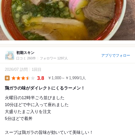
初期スキン
アプリでフォロー
口コミ 260件
フォロワー 1297人
2026/07 訪問
1回目
3.8
￥1,000～￥1,999/1人
Lunch
鶏ガラの味がダイレクトにくるラーメン！
火曜日の12時半ごろ並びました
10分ほどで中に入って座れました
大盛りたまご入りを注文
5分ほどで着丼
スープは鶏ガラの旨味が効いていて美味しい！