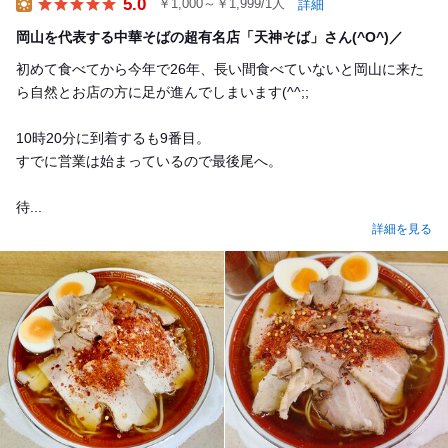
5.0
￥1,000～￥1,999/1人
詳細
Lunch
岡山を代表する中華そばの超有名店「天神そば」さん(^O^)／
初めて食べてから今年で26年、長い間食べていないと岡山に来た
ら自然とお店の方に足が進んでしまいます(^^;;
10時20分に到着するも9番目。
すでに営業は始まっているので最後尾へ。
待...
詳細を見る