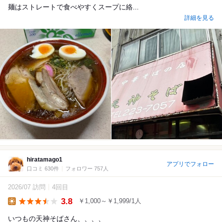
麺はストレートで食べやすくスープに絡...
詳細を見る
hiratamago1
アプリでフォロー
口コミ 630件
フォロワー 757人
2026/07 訪問
4回目
3.8
￥1,000～￥1,999/1人
Lunch
いつもの天神そばさん、、、、