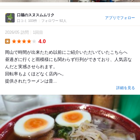
口福のスヌスムムリク
アプリでフォロー
口コミ 103件
フォロワー 92人
2026/05 訪問
1回目
4.0
Lunch
岡山で時間が出来たため以前にご紹介いただいていたこちらへ
昼過ぎに行くと雨模様にも関わらず行列ができており、人気店な
んだと実感させられます。
回転率もよくほどなく店内へ。
提供されたラーメンは昔...
詳細を見る