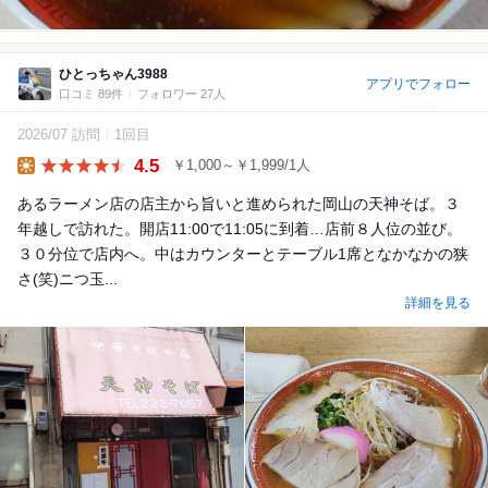
ひとっちゃん3988
アプリでフォロー
口コミ 89件
フォロワー 27人
2026/07 訪問
1回目
4.5
￥1,000～￥1,999/1人
Lunch
あるラーメン店の店主から旨いと進められた岡山の天神そば。３
年越しで訪れた。開店11:00で11:05に到着…店前８人位の並び。
３０分位で店内へ。中はカウンターとテーブル1席となかなかの狭
さ(笑)ニつ玉...
詳細を見る