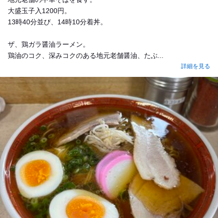
大盛玉子入1200円。
13時40分並び、14時10分着丼。
ザ、鶏ガラ醤油ラーメン。
鶏油のコク、深みコクのある地元老舗醤油、たぶ...
詳細を見る