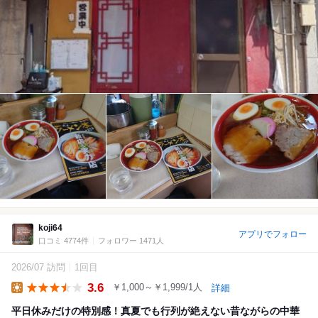
koji64
アプリでフォロー
口コミ 4774件
フォロワー 1471人
2026/07 訪問
1回目
3.6
￥1,000～￥1,999/1人
詳細
Lunch
平日休みだけの特別感！真夏でも行列が絶えない昔ながらの中華