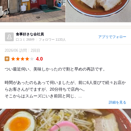
食事好きな会社員
アプリでフォロー
口コミ 268件
フォロワー 1133人
2026/06 訪問
2回目
4.0
Lunch
つい最近伺い、美味しかったので割と早めの再訪です。
時間があったのもあって伺いましたが、前に6人並びで続々お店か
らお客さんがでますが、20分待ちで店内へ。
そこからはスムーズにいき前回と同じ、...
詳細を見る