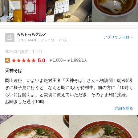
6
もちもっちグルメ
アプリでフォロー
口コミ 414件
フォロワー 251人
2026/07 訪問
1回目
5.0
￥1,000～￥1,999/1人
Lunch
天神そば
岡山遠征、いよいよ絶対王者「天神そば」さんへ初訪問！朝9時過
ぎに様子見に行くと、なんと既に3人が待機中。前の方に「10時く
らいには開くよ」と親切に教えていただき、そのまま列に接続。
お聞きした通り10時...
詳細を見る