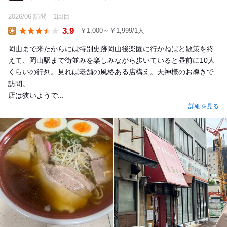
2026/06 訪問
1回目
3.9
￥1,000～￥1,999/1人
Lunch
岡山まで来たからには特別史跡岡山後楽園に行かねばと散策を終
えて、岡山駅まで街並みを楽しみながら歩いていると昼前に10人
くらいの行列。見れば老舗の風格ある店構え。天神様のお導きで
訪問。
店は狭いようで...
詳細を見る