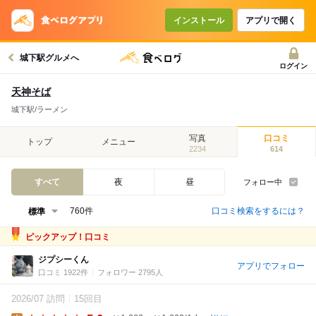
インストール
アプリで開く
城下駅グルメへ
ログイン
天神そば
城下駅/ラーメン
写真
口コミ
トップ
メニュー
2234
614
すべて
夜
昼
フォロー中
口コミ検索をするには？
760件
ピックアップ！口コミ
ジプシーくん
アプリでフォロー
口コミ 1922件
フォロワー 2795人
2026/07 訪問
15回目