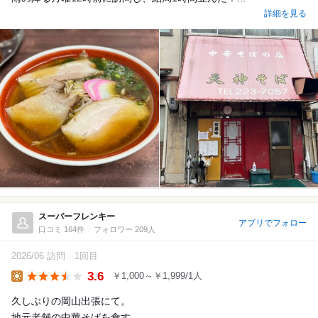
詳細を見る
スーパーフレンキー
アプリでフォロー
口コミ 164件
フォロワー 209人
2026/06 訪問
1回目
3.6
￥1,000～￥1,999/1人
Lunch
久しぶりの岡山出張にて。
地元老舗の中華そばを食す。