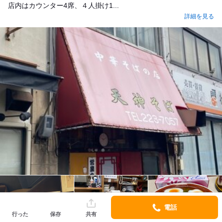
店内はカウンター4席、４人掛け1...
詳細を見る
電話
行った
保存
共有