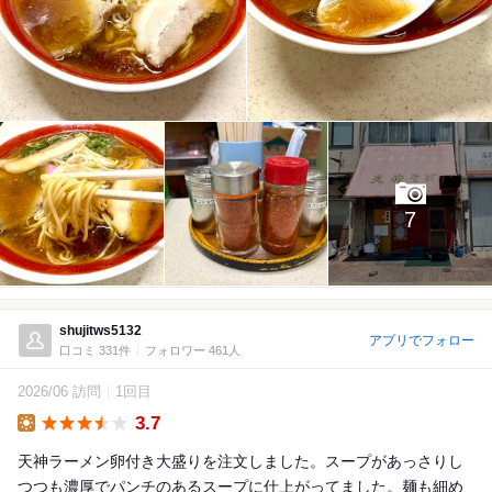
7
shujitws5132
アプリでフォロー
口コミ 331件
フォロワー 461人
2026/06 訪問
1回目
3.7
Lunch
天神ラーメン卵付き大盛りを注文しました。スープがあっさりし
つつも濃厚でパンチのあるスープに仕上がってました。麺も細め