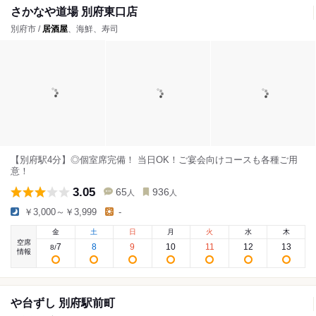
さかなや道場 別府東口店
別府市 /
居酒屋
、海鮮、寿司
【別府駅4分】◎個室席完備！ 当日OK！ご宴会向けコースも各種ご用
意！
3.05
65
936
人
人
￥3,000～￥3,999
-
金
土
日
月
火
水
木
空席
7
8
9
10
11
12
13
8
/
情報
や台ずし 別府駅前町