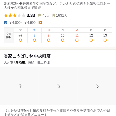
別府駅3分◆厳選和牛や国産鶏など、こだわりの焼肉をお気軽に◎お一
人様から団体様まで歓迎
3.33
43
1631
人
人
￥4,000～￥4,999
-
金
土
日
月
火
水
木
空席
7
8
9
10
11
12
13
8
/
情報
香家こうばしや 中央町店
大分市 /
居酒屋
、海鮮、郷土料理
【大分駅徒歩5分】旬の食材を使った藁焼きや炙りを堪能☆おでんや日
本酒など心温まるメニューも