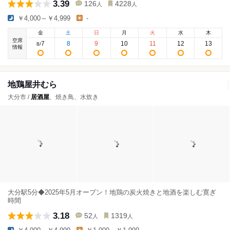
3.39
126
4228
人
人
￥4,000～￥4,999
-
金
土
日
月
火
水
木
空席
7
8
9
10
11
12
13
8
/
情報
地鶏屋井むら
大分市 /
居酒屋
、焼き鳥、水炊き
大分駅5分◆2025年5月オープン！地鶏の炭火焼きと地酒を楽しむ寛ぎ
時間
3.18
52
1319
人
人