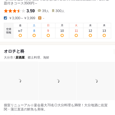
題付きコース3500円～
3.59
39
300
人
人
￥3,000～￥3,999
-
金
土
日
月
火
水
木
空席
7
8
9
10
11
12
13
8
/
情報
オロチと柊
大分市 /
居酒屋
、郷土料理、海鮮
個室リニューアル☆宴会最大70名◎大分料理も満喫！大分地酒に佐賀
関・蒲江直送の鮮魚も美味。