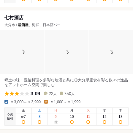
七村酒店
大分市 /
居酒屋
、海鮮、日本酒バー
郷土の味・豊後料理を多彩な地酒と共に◎大分県産食材彩る数々の逸品
をアットホーム空間で楽しむ
3.09
22
750
人
人
￥3,000～￥3,999
￥1,000～￥1,999
金
土
日
月
火
水
木
空席
7
8
9
10
11
12
13
8
/
情報