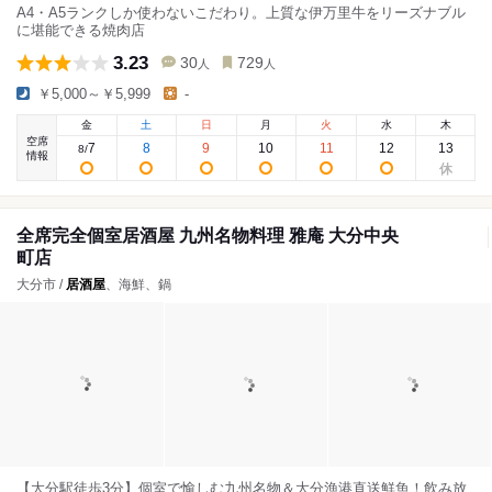
A4・A5ランクしか使わないこだわり。上質な伊万里牛をリーズナブル
に堪能できる焼肉店
3.23
30
729
人
人
￥5,000～￥5,999
-
金
土
日
月
火
水
木
空席
7
8
9
10
11
12
13
8
/
情報
全席完全個室居酒屋 九州名物料理 雅庵 大分中央
町店
大分市 /
居酒屋
、海鮮、鍋
【大分駅徒歩3分】個室で愉しむ九州名物＆大分漁港直送鮮魚！飲み放