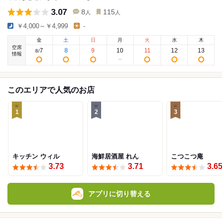
3.07
8
115
人
人
￥4,000～￥4,999
-
金
土
日
月
火
水
木
空席
7
8
9
10
11
12
13
8
/
情報
このエリアで人気のお店
1
2
3
キッチン ウィル
海鮮居酒屋 れん
こつこつ庵
3.73
3.71
3.6
アプリに切り替える