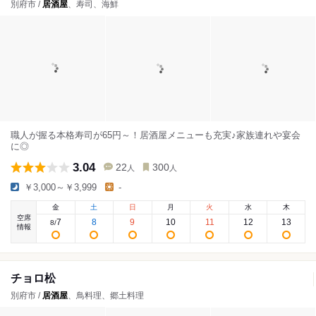
別府市 /
居酒屋
、寿司、海鮮
職人が握る本格寿司が65円～！居酒屋メニューも充実♪家族連れや宴会
に◎
3.04
22
300
人
人
￥3,000～￥3,999
-
金
土
日
月
火
水
木
空席
7
8
9
10
11
12
13
8
/
情報
チョロ松
別府市 /
居酒屋
、鳥料理、郷土料理