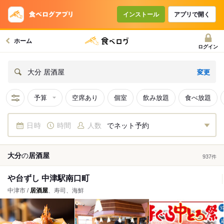
インストール
アプリで開く
ホーム
ログイン
変更
大分 居酒屋
予算
空席あり
個室
飲み放題
食べ放題
日時
時間
人数
でネット予約
大分
の
居酒屋
937
件
や台ずし 中津駅南口町
中津市 /
居酒屋
、寿司、海鮮