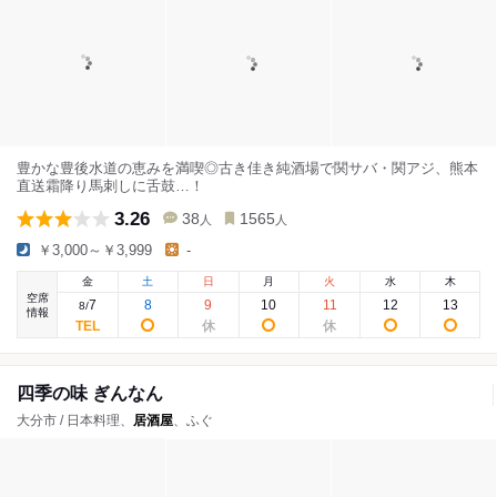
豊かな豊後水道の恵みを満喫◎古き佳き純酒場で関サバ・関アジ、熊本
直送霜降り馬刺しに舌鼓…！
3.26
38
1565
人
人
￥3,000～￥3,999
-
金
土
日
月
火
水
木
空席
7
8
9
10
11
12
13
8
/
情報
四季の味 ぎんなん
大分市 / 日本料理、
居酒屋
、ふぐ