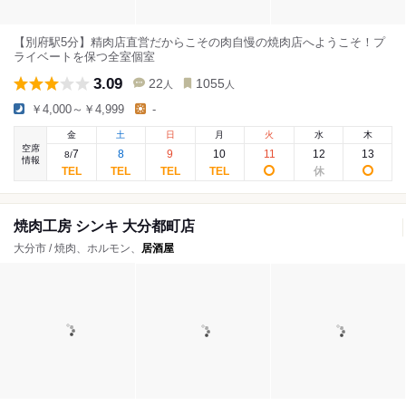
【別府駅5分】精肉店直営だからこその肉自慢の焼肉店へようこそ！プ
ライベートを保つ全室個室
3.09
22
1055
人
人
￥4,000～￥4,999
-
金
土
日
月
火
水
木
空席
7
8
9
10
11
12
13
8
/
情報
焼肉工房 シンキ 大分都町店
大分市 / 焼肉、ホルモン、
居酒屋