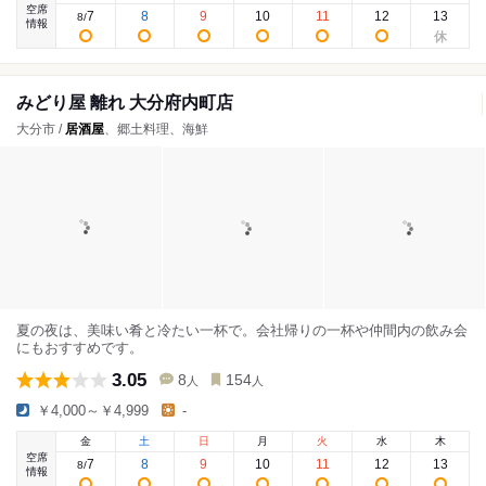
空席
7
8
9
10
11
12
13
8
/
情報
みどり屋 離れ 大分府内町店
大分市 /
居酒屋
、郷土料理、海鮮
夏の夜は、美味い肴と冷たい一杯で。会社帰りの一杯や仲間内の飲み会
にもおすすめです。
3.05
8
154
人
人
￥4,000～￥4,999
-
金
土
日
月
火
水
木
空席
7
8
9
10
11
12
13
8
/
情報