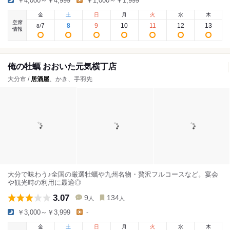
￥4,000～￥4,999
￥1,000～￥1,999
金
土
日
月
火
水
木
空席
7
8
9
10
11
12
13
8
/
情報
俺の牡蠣 おおいた元気横丁店
大分市 /
居酒屋
、かき、手羽先
大分で味わう♪全国の厳選牡蠣や九州名物・贅沢フルコースなど。宴会
や観光時の利用に最適◎
3.07
9
134
人
人
￥3,000～￥3,999
-
金
土
日
月
火
水
木