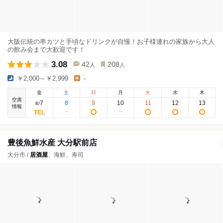
大阪伝統の串カツと手頃なドリンクが自慢！お子様連れの家族から大人
の飲み会まで大歓迎です！
3.08
42
208
人
人
￥2,000～￥2,999
-
金
土
日
月
火
水
木
空席
7
8
9
10
11
12
13
8
/
情報
豊後魚鮮水産 大分駅前店
大分市 /
居酒屋
、海鮮、寿司