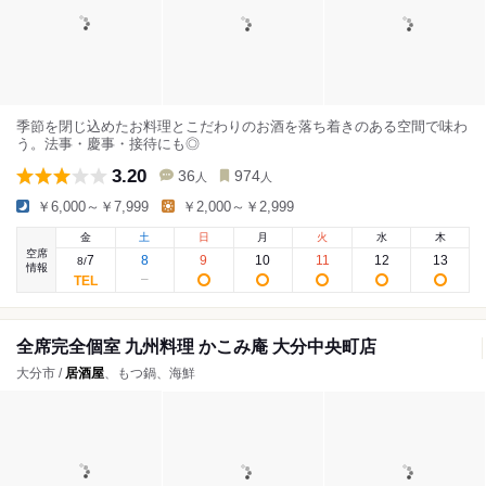
季節を閉じ込めたお料理とこだわりのお酒を落ち着きのある空間で味わ
う。法事・慶事・接待にも◎
3.20
36
974
人
人
￥6,000～￥7,999
￥2,000～￥2,999
金
土
日
月
火
水
木
空席
7
8
9
10
11
12
13
8
/
情報
全席完全個室 九州料理 かこみ庵 大分中央町店
大分市 /
居酒屋
、もつ鍋、海鮮