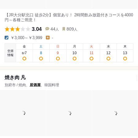
【JR大分駅北口 徒歩2分】個室あり！ 2時間飲み放題付きコースを4000
円～各種ご用意！
3.04
44
809
人
人
￥3,000～￥3,999
-
金
土
日
月
火
水
木
空席
7
8
9
10
11
12
13
8
/
情報
焼き肉 凡
別府市 / 焼肉、
居酒屋
、韓国料理