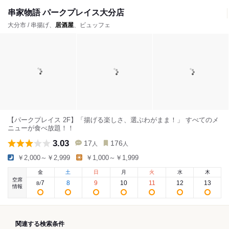
串家物語 パークプレイス大分店
大分市 / 串揚げ、
居酒屋
、ビュッフェ
【パークプレイス 2F】「揚げる楽しさ、選ぶわがまま！」 すべてのメ
ニューが食べ放題！！
3.03
17
176
人
人
￥2,000～￥2,999
￥1,000～￥1,999
金
土
日
月
火
水
木
空席
7
8
9
10
11
12
13
8
/
情報
関連する検索条件