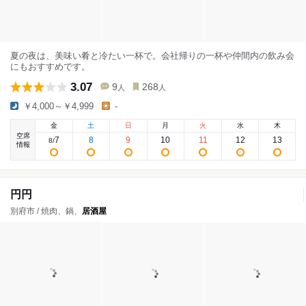
夏の夜は、美味い肴と冷たい一杯で。会社帰りの一杯や仲間内の飲み会
にもおすすめです。
3.07
9
268
人
人
￥4,000～￥4,999
-
金
土
日
月
火
水
木
空席
7
8
9
10
11
12
13
8
/
情報
円円
別府市 / 焼肉、鍋、
居酒屋