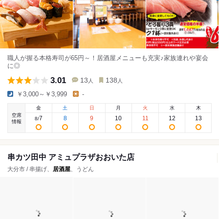
職人が握る本格寿司が65円～！居酒屋メニューも充実♪家族連れや宴会
に◎
3.01
13
138
人
人
￥3,000～￥3,999
-
金
土
日
月
火
水
木
空席
7
8
9
10
11
12
13
8
/
情報
串カツ田中 アミュプラザおおいた店
大分市 / 串揚げ、
居酒屋
、うどん