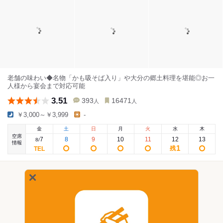
老舗の味わい◆名物「かも吸そば入り」や大分の郷土料理を堪能◎お一
人様から宴会まで対応可能
3.51
393
16471
人
人
￥3,000～￥3,999
-
金
土
日
月
火
水
木
空席
7
8
9
10
11
12
13
8
/
情報
1
残