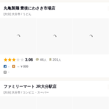
丸亀製麺 豊後にわさき市場店
[大分] 大分市 / うどん
3.06
46
201
人
人
-
～￥999
-
ファミリーマート JR大分駅店
[大分] 大分市 / コンビニ・スーパー