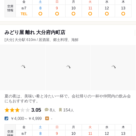
金
土
日
月
火
水
木
空席
7
8
9
10
11
12
13
8
/
情報
みどり屋 離れ 大分府内町店
[大分] 大分駅 610m / 居酒屋、郷土料理、海鮮
夏の夜は、美味い肴と冷たい一杯で。会社帰りの一杯や仲間内の飲み会
にもおすすめです。
3.05
8
154
人
人
￥4,000～￥4,999
-
金
土
日
月
火
水
木
空席
7
8
9
10
11
12
13
8
/
情報