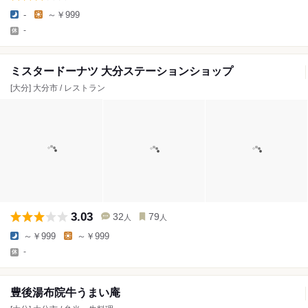
-
～￥999
-
ミスタードーナツ 大分ステーションショップ
[大分] 大分市 / レストラン
3.03
32
79
人
人
～￥999
～￥999
-
豊後湯布院牛うまい庵