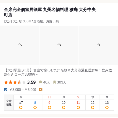
全席完全個室居酒屋 九州名物料理 雅庵 大分中央
町店
[大分] 大分駅 353m / 居酒屋、海鮮、鍋
【大分駅徒歩3分】個室で愉しむ九州名物＆大分漁港直送鮮魚！飲み放
題付きコース3500円～
3.59
40
303
人
人
￥3,000～￥3,999
-
金
土
日
月
火
水
木
空席
7
8
9
10
11
12
13
8
/
情報