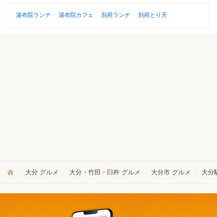
湯布院ランチ
湯布院カフェ
別府ランチ
別府とり天
大分 グルメ
大分・竹田・臼杵 グルメ
大分市 グルメ
大分