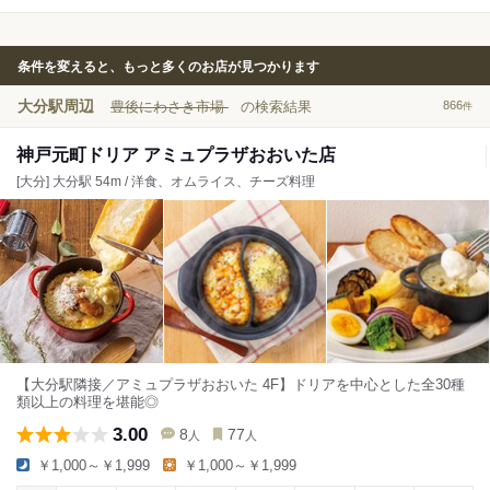
条件を変えると、もっと多くのお店が見つかります
大分駅周辺
豊後にわさき市場
の検索結果
866
件
神戸元町ドリア アミュプラザおおいた店
[大分] 大分駅 54m / 洋食、オムライス、チーズ料理
【大分駅隣接／アミュプラザおおいた 4F】ドリアを中心とした全30種
類以上の料理を堪能◎
3.00
8
77
人
人
￥1,000～￥1,999
￥1,000～￥1,999