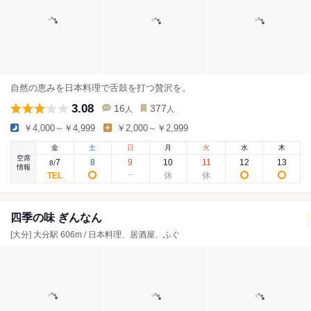
自然の恵みを日本料理で舌鼓を打つ贅沢を。
3.08
16
377
人
人
￥4,000～￥4,999
￥2,000～￥2,999
金
土
日
月
火
水
木
空席
7
8
9
10
11
12
13
8
/
情報
四季の味 ぎんなん
[大分] 大分駅 606m / 日本料理、居酒屋、ふぐ