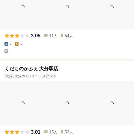
3.05
11
54
人
人
-
-
-
くだものかふぇ 大分駅店
[大分] 大分市 / ジューススタンド
3.01
15
53
人
人