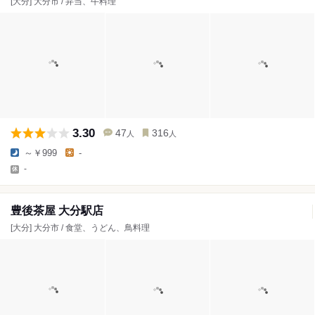
[大分] 大分市 / 弁当、牛料理
3.30
47
316
人
人
～￥999
-
-
豊後茶屋 大分駅店
[大分] 大分市 / 食堂、うどん、鳥料理