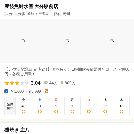
豊後魚鮮水産 大分駅前店
[大分] 大分駅 163m / 居酒屋、海鮮、寿司
【JR大分駅北口 徒歩2分】個室あり！ 2時間飲み放題付きコースを4000
円～各種ご用意！
3.04
44
809
人
人
￥3,000～￥3,999
-
金
土
日
月
火
水
木
空席
7
8
9
10
11
12
13
8
/
情報
磯焼き 庄八