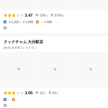
3.47
236
3766
人
人
￥2,000～￥2,999
～￥999
-
クックチャム 大分駅店
[大分] 大分市 / レストラン
3.05
12
44
人
人
-
-
-