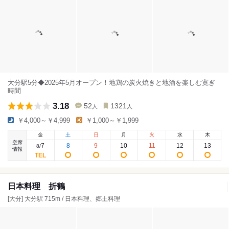
大分駅5分◆2025年5月オープン！地鶏の炭火焼きと地酒を楽しむ寛ぎ
時間
3.18
52
1321
人
人
￥4,000～￥4,999
￥1,000～￥1,999
金
土
日
月
火
水
木
空席
7
8
9
10
11
12
13
8
/
情報
日本料理 折鶴
[大分] 大分駅 715m / 日本料理、郷土料理