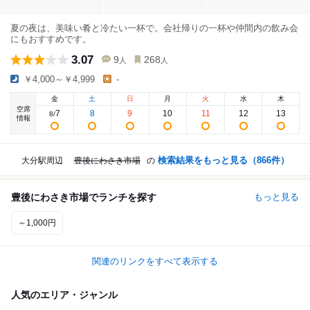
夏の夜は、美味い肴と冷たい一杯で。会社帰りの一杯や仲間内の飲み会
にもおすすめです。
3.07
9
268
人
人
￥4,000～￥4,999
-
金
土
日
月
火
水
木
空席
7
8
9
10
11
12
13
8
/
情報
検索結果をもっと見る（
866
件）
大分駅周辺
豊後にわさき市場
の
豊後にわさき市場でランチを探す
もっと見る
～1,000円
関連のリンクをすべて表示する
人気のエリア・ジャンル