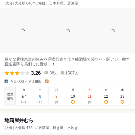
[大分] 大分駅 640m / 海鮮、日本料理、居酒屋
豊かな豊後水道の恵みを満喫◎古き佳き純酒場で関サバ・関アジ、熊本
直送霜降り馬刺しに舌鼓…！
3.26
38
1567
人
人
￥3,000～￥3,999
-
金
土
日
月
火
水
木
空席
7
8
9
10
11
12
13
8
/
情報
地鶏屋井むら
[大分] 大分駅 475m / 居酒屋、焼き鳥、水炊き