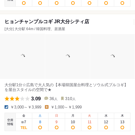
ヒョンチャンプルコギ JR大分シティ店
[大分] 大分駅 64m / 韓国料理、居酒屋
大分駅1分☆広島で大人気の【本場韓国屋台料理とソウル式プルコギ】
を屋台スタイルの空間で★
3.09
36
310
人
人
￥3,000～￥3,999
￥1,000～￥1,999
金
土
日
月
火
水
木
空席
7
8
9
10
11
12
13
8
/
情報