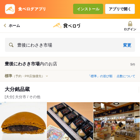
インストール
アプリで開く
ホーム
ログイン
変更
豊後にわさき市場
豊後にわさき市場
内の
お店
9
件
標準
（予約・PR店舗優先）
「標準」の並び順
点数について
大分銘品蔵
[大分] 大分市 / その他