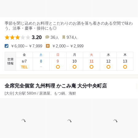
季節を閉じ込めたお料理とこだわりのお酒を落ち着きのある空間で味わ
う。法事・慶事・接待にも◎
3.20
36
974
人
人
￥6,000～￥7,999
￥2,000～￥2,999
金
土
日
月
火
水
木
空席
7
8
9
10
11
12
13
8
/
情報
全席完全個室 九州料理 かこみ庵 大分中央町店
[大分] 大分駅 580m / 居酒屋、もつ鍋、海鮮