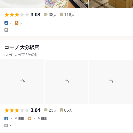
3.08
38
118
人
人
-
-
-
コープ 大分駅店
[大分] 大分市 / その他
3.04
23
85
人
人
～￥999
～￥999
-