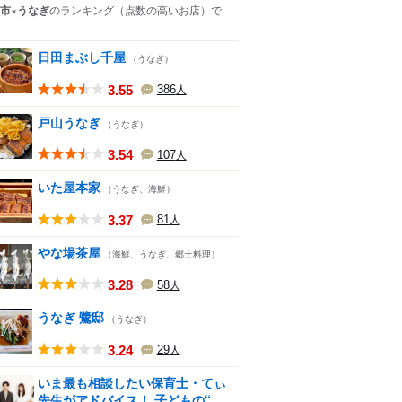
市×うなぎ
のランキング
（点数の高いお店）
で
日田まぶし千屋
（うなぎ）
3.55
386
人
戸山うなぎ
（うなぎ）
3.54
107
人
いた屋本家
（うなぎ、海鮮）
3.37
81
人
やな場茶屋
（海鮮、うなぎ、郷土料理）
3.28
58
人
うなぎ 鷺邸
（うなぎ）
3.24
29
人
いま最も相談したい保育士・てぃ
先生がアドバイス！ 子どもの“...