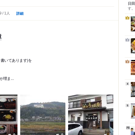
日田
す。
詳細
9
1人
1
重
2
書いてあります)を
3
埋ま...
4
5
0
0
0