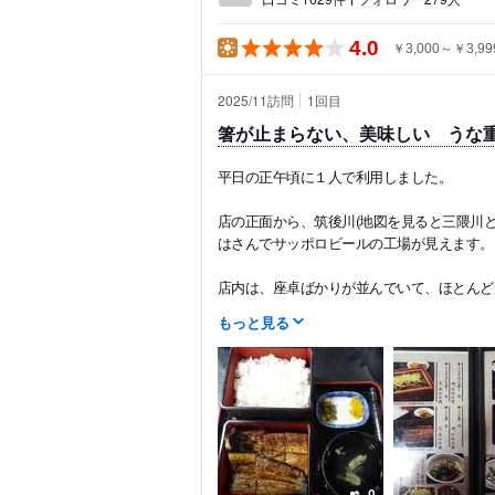
4.0
￥3,000～￥3,99
2025/11訪問
1
回目
箸が止まらない、美味しい うな
平日の正午頃に１人で利用しました。
店の正面から、筑後川(地図を見ると三隈川と
はさんでサッポロビールの工場が見えます。
店内は、座卓ばかりが並んでいて、ほとんどが
もっと見る
0