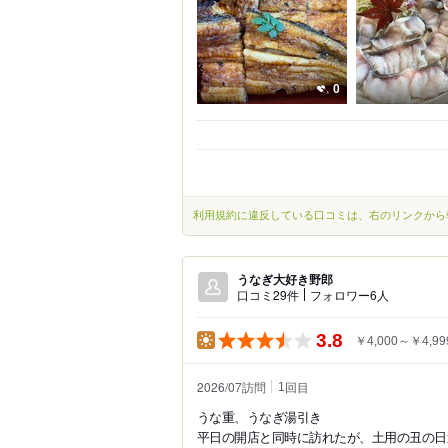
0
利用規約に違反している口コミは、右のリンクから
うなぎ大好き野郎
口コミ29件
フォロワー6人
3.8
￥4,000～￥4,99
2026/07訪問
回目
1
うな重、うなぎ湯引き
平日の開店と同時に訪れたが、土用の丑の日