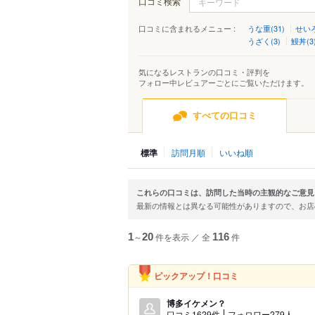
口コミ検索
口コミに含まれるメニュー :
うな重(31)
せいろ
うざく(3)
鰻丼(3
気になるレストランの口コミ・評判を
フォロー中レビュアーごとにご覧いただけます。
すべての口コミ
標準
訪問月順
いいね順
これらの口コミは、訪問した当時の主観的なご意見
最新の情報とは異なる可能性がありますので、お
1
～
20
件を表示
／
全
116
件
ピックアップ！口コミ
博多イケメン？
口コミ1629件
フォロワー279人