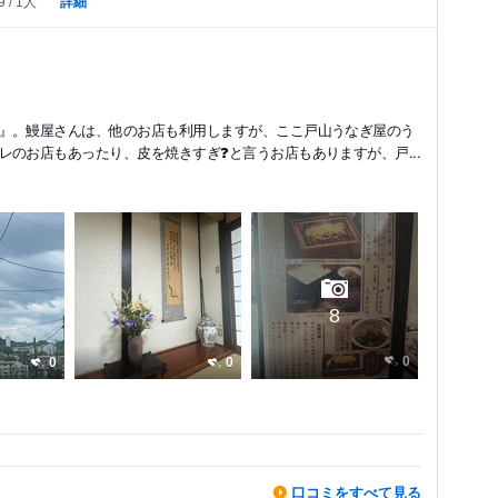
詳細
9
1人
』。鰻屋さんは、他のお店も利用しますが、ここ戸山うなぎ屋のう
のお店もあったり、皮を焼きすぎ❓と言うお店もありますが、戸...
8
0
0
0
口コミをすべて見る