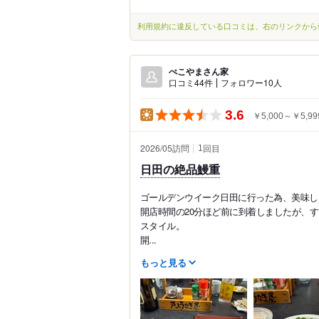
利用規約に違反している口コミは、右のリンクから
ぺこやまさん家
口コミ44件
フォロワー10人
3.6
￥5,000～￥5,99
2026/05訪問
回目
1
日田の絶品鰻重
ゴールデンウイーク日田に行った為、美味し
開店時間の20分ほど前に到着しましたが、
スタイル。
開...
もっと見る