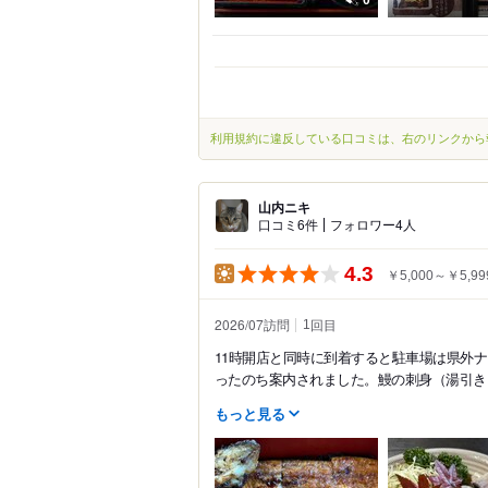
利用規約に違反している口コミは、右のリンクから
山内ニキ
口コミ6件
フォロワー4人
4.3
￥5,000～￥5,99
2026/07訪問
回目
1
11時開店と同時に到着すると駐車場は県外
ったのち案内されました。鰻の刺身（湯引き）
もっと見る