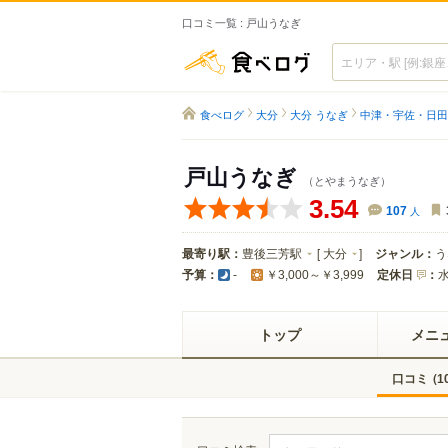
口コミ一覧 : 戸山うなぎ
食べログ
食べログ
大分
大分 うなぎ
中津・宇佐・日田
戸山うなぎ
（とやまうなぎ）
3.54
107
人
最寄り駅：
豊後三芳駅
[
大分
]
ジャンル：
う
予算：
定休日
：
-
￥3,000～￥3,999
トップ
メニ
口コミ
(
1