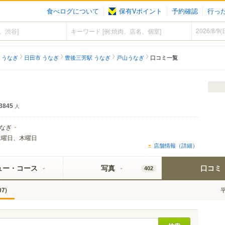
食べログについて
保有Vポイント
予約確認
行っ
 うなぎ
日田市 うなぎ
豊後三芳駅 うなぎ
戸山うなぎ
口コミ一覧
3845
人
なぎ
水曜日、木曜日
店舗情報（詳細）
ュー・コース
写真
口コミ
402
)
07