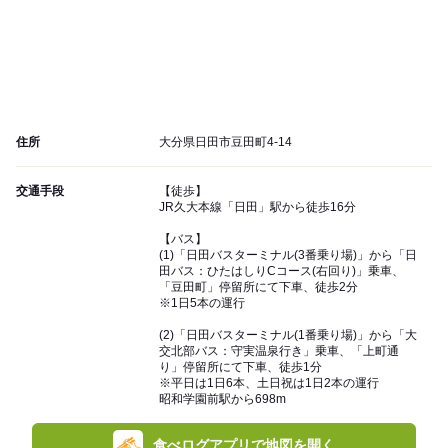
住所
大分県日田市豆田町4-14
交通手段
【徒歩】
JR久大本線「日田」駅から徒歩16分
【バス】
(1)「日田バスターミナル(3番乗り場)」から「日
田バス：ひたはしりCコース(右回り)」乗車、
「豆田町」停留所にて下車、徒歩2分
※1日5本の運行
(2)「日田バスターミナル(1番乗り場)」から「大
交北部バス：守実温泉行き」乗車、「上町通
り」停留所にて下車、徒歩1分
※平日は1日6本、土日祝は1日2本の運行
昭和学園前駅から698m
食べログアプリで地図を開く