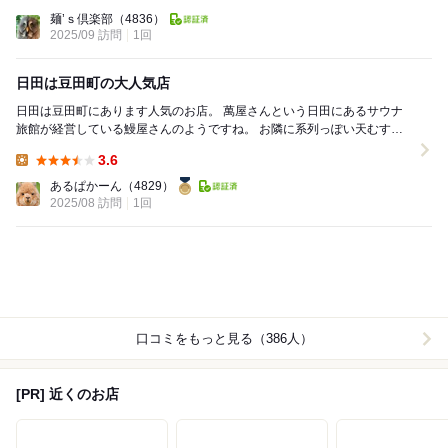
Lunch:
麺’ｓ倶楽部
（4836）
2025/09 訪問
1回
日田は豆田町の大人気店
日田は豆田町にあります人気のお店。 萬屋さんという日田にあるサウナ
旅館が経営している鰻屋さんのようですね。 お隣に系列っぽい天むすの
お店もついてました。 日田に来たのは久...
3.6
Lunch:
あるぱかーん
（4829）
2025/08 訪問
1回
口コミをもっと見る（386人）
[PR] 近くのお店