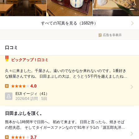
すべての写真を見る（1682件）
広告を非表示
口コミ
ピックアップ！口コミ
久々に来ました。千屋さん。遠いのでなかなか来れないのです。1番好き
な鰻屋さんですね。 日田まぶしの大は、とうとう5千円を越えましたね。
致し方無いですね…。昨今の物価高や令和の米騒動、国際環境保護問題等
4.0
色々と…｡｡やはり鰻は庶民の高嶺の花になってしまうのでしょうか…⁈(安
Lunch:
い速いで大量出店した"うなぎ...
EIJI イージィ
（41）
2026/04 訪問
5回
日田まぶしを頂く。
熊本から1時間半で日田へ。 初めて来ます。 日田と言ったら、焼きそば
の想夫恋、 そしてタイガースファンなので’81年ドラ1の「源五郎丸洋」
やな。 日田林工出身や。源五郎丸姓...
3.7