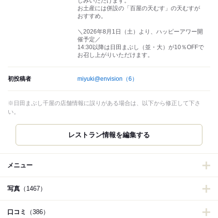
しみいただけます。
お土産には併設の「百屋の天むす」の天むすが
おすすめ。
＼2026年8月1日（土）より、ハッピーアワー開
催予定／
14:30以降は日田まぶし（並・大）が10％OFFで
お召し上がりいただけます。
初投稿者
miyuki@envision
（6）
※日田まぶし千屋の店舗情報に誤りがある場合は、以下から修正して下さ
い。
レストラン情報を編集する
メニュー
写真
（1467）
口コミ
（386）