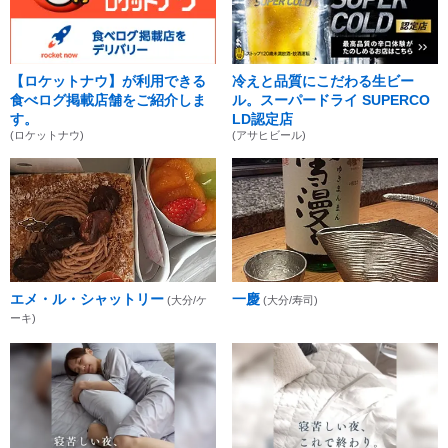
【ロケットナウ】が利用できる
冷えと品質にこだわる生ビー
食べログ掲載店舗をご紹介しま
ル。スーパードライ SUPERCO
す。
LD認定店
(ロケットナウ)
(アサヒビール)
エメ・ル・シャットリー
一慶
(大分/ケ
(大分/寿司)
ーキ)