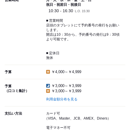
営業時間
月・火・水・木・金・土・日
祝日・祝前日・祝後日
10:30 - 16:30
L.O. 15:30
■ 営業時間
店頭のタブレットにて予約番号の発行をお願い
します。
開店は10：30から、予約番号の発行は9：30頃
より可能です。
■ 定休日
無休
￥4,000～￥4,999
予算
￥3,000～￥3,999
予算
（口コミ集計）
￥3,000～￥3,999
利用金額分布を見る
支払い方法
カード可
（VISA、Master、JCB、AMEX、Diners）
電子マネー不可