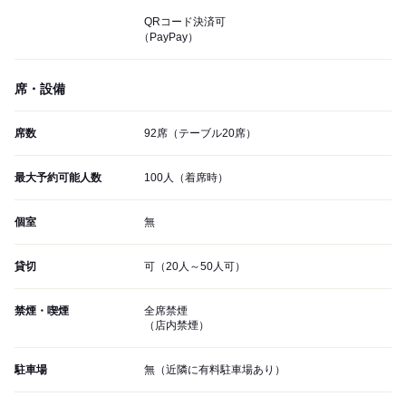
QRコード決済可
（PayPay）
席・設備
席数
92席（テーブル20席）
最大予約可能人数
100人（着席時）
個室
無
貸切
可（20人～50人可）
禁煙・喫煙
全席禁煙
（店内禁煙）
駐車場
無（近隣に有料駐車場あり）