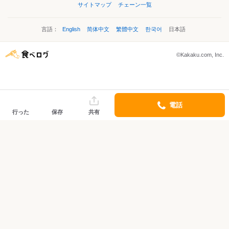
サイトマップ
チェーン一覧
言語：
English
简体中文
繁體中文
한국어
日本語
©Kakaku.com, Inc.
電話
行った
保存
共有