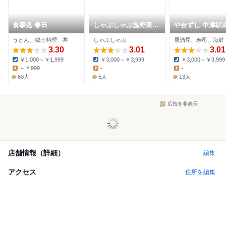
食事処 春日
しゃぶしゃぶ温野菜
や台ずし 中津駅
大分安心院店
町
うどん、郷土料理、丼
しゃぶしゃぶ
居酒屋、寿司、海鮮
3.30
3.01
3.01
￥1,000～￥1,999
￥3,000～￥3,999
￥3,000～￥3,999
Dinner:
Dinner:
Dinner:
～￥999
-
-
Lunch:
Lunch:
Lunch:
60人
5人
13人
広告を非表示
店舗情報（詳細）
編集
アクセス
住所を編集