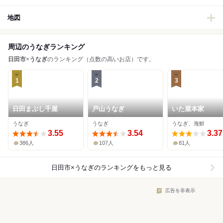
地図
周辺のうなぎランキング
日田市
×
うなぎ
のランキング（点数の高いお店）です。
1
2
3
日田まぶし千屋
戸山うなぎ
いた屋本家
うなぎ
うなぎ
うなぎ、海鮮
3.55
3.54
3.37
386人
107人
81人
日田市×うなぎ
のランキングをもっと見る
広告を非表示