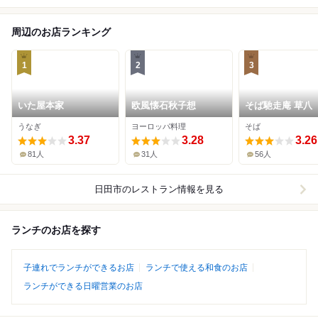
周辺のお店ランキング
1
2
3
いた屋本家
欧風懐石秋子想
そば馳走庵 草八
うなぎ
ヨーロッパ料理
そば
3.37
3.28
3.26
81人
31人
56人
日田市
のレストラン情報を見る
ランチのお店を探す
子連れでランチができるお店
ランチで使える和食のお店
ランチができる日曜営業のお店