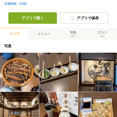
店舗情報（詳細）
アプリで開く
アプリで保存
写真
口コミ
トップ
メニュー
1467
386
写真