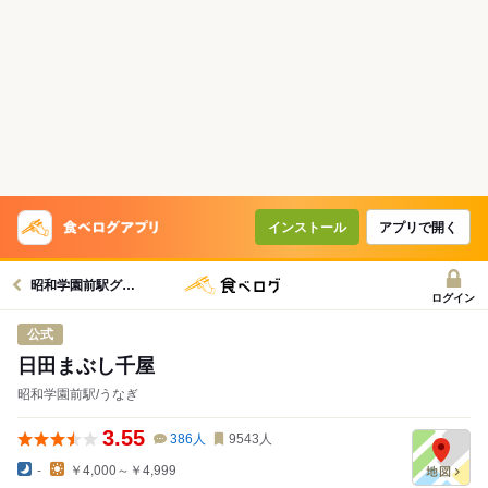
インストール
アプリで開く
昭和学園前駅グルメへ
ログイン
公式
日田まぶし千屋
昭和学園前駅/うなぎ
3.55
386
人
9543
人
-
￥4,000～￥4,999