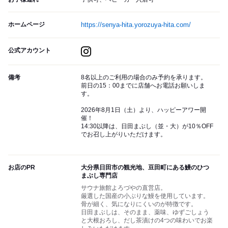
ホームページ
https://senya-hita.yorozuya-hita.com/
公式アカウント
備考
8名以上のご利用の場合のみ予約を承ります。
前日の15：00までに店舗へお電話お願いしま
す。
2026年8月1日（土）より、ハッピーアワー開
催！
14:30以降は、日田まぶし（並・大）が10％OFF
でお召し上がりいただけます。
お店のPR
大分県日田市の観光地、豆田町にある鰻のひつ
まぶし専門店
サウナ旅館よろづやの直営店。
厳選した国産の小ぶりな鰻を使用しています。
骨が細く、気になりにくいのが特徴です。
日田まぶしは、そのまま、薬味、ゆずごしょう
と大根おろし、だし茶漬けの4つの味わいでお楽