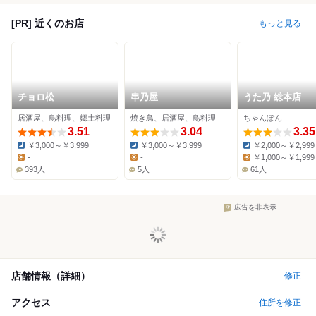
[PR] 近くのお店
もっと見る
チョロ松
串乃屋
うた乃 総本店
居酒屋、鳥料理、郷土料理
焼き鳥、居酒屋、鳥料理
ちゃんぽん
3.51
3.04
3.35
￥3,000～￥3,999
￥3,000～￥3,999
￥2,000～￥2,999
Dinner:
Dinner:
Dinner:
-
-
￥1,000～￥1,999
Lunch:
Lunch:
Lunch:
393人
5人
61人
広告を非表示
店舗情報（詳細）
修正
アクセス
住所を修正