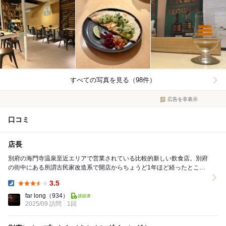
すべての写真を見る（98件）
広告を非表示
口コミ
店長
別府の海門寺温泉至近エリアで営業されている比較的新しい飲食店。別府
の街中にある所謂古民家改造系で開店からちょうど1年ほど経ったところ
のようです。 近頃の別府はこうした飲食店で盛り...
3.5
Dinner:
far long
（934）
2025/09 訪問
1回