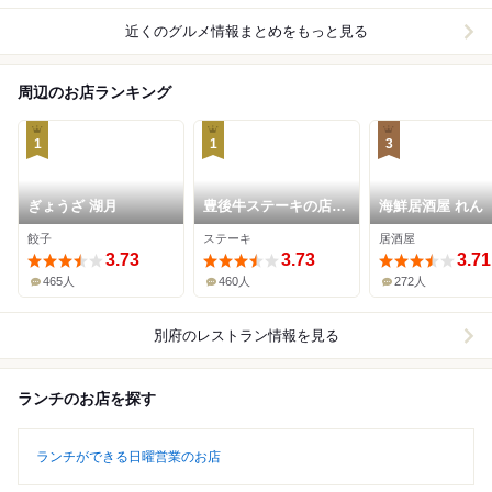
近くのグルメ情報まとめをもっと見る
周辺のお店ランキング
1
1
3
ぎょうざ 湖月
豊後牛ステーキの店
海鮮居酒屋 れん
そむり 別府本店
餃子
ステーキ
居酒屋
3.73
3.73
3.71
465人
460人
272人
別府
のレストラン情報を見る
ランチのお店を探す
ランチができる日曜営業のお店