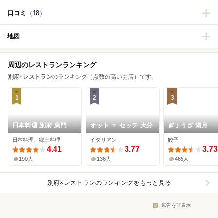
口コミ
（18）
地図
周辺のレストランランキング
別府
×
レストラン
のランキング（点数の高いお店）です。
1
2
3
日本料理 別府 廣門
オット エ セッテ 大分
ぎょうざ 湖月
日本料理、郷土料理
イタリアン
餃子
4.41
3.77
3.73
190人
136人
465人
別府×レストラン
のランキングをもっと見る
広告を非表示