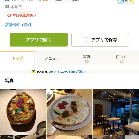
木曜日
本日夜空席あり
店舗情報（詳細）
アプリで開く
アプリで保存
写真
口コミ
トップ
メニュー
93
18
50
貯まる
ディナーで人数×
pt
写真