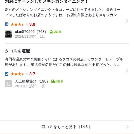
別府にオープンしたメキシカンダイニング！
別府のメキシカンダイニング・タコナーゴに行ってきました。 最近オー
プンしたばかりのお店のようですね。 お店の外観はあまりメキシカンし
ていませんが、入口にはサボテンが飾られていま...
3.8
Dinner:
utan570506
（763）
2024/11 訪問
1回
タコスを堪能
海門寺温泉のすぐ裏側くらいにあるタコスのお店。カウンターとテーブル
席があります。 猫店長が名物だがこの日は残念ながら不在だった。タコ
ス以外にもいろいろ料理があるようで楽しめました...
3.7
Dinner:
人工衛星饅頭
（196）
2026/06 訪問
1回
口コミをもっと見る（18人）