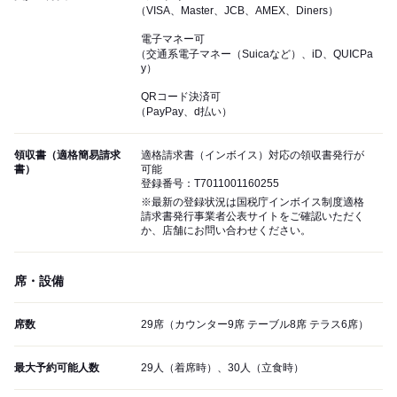
（VISA、Master、JCB、AMEX、Diners）
電子マネー可
（交通系電子マネー（Suicaなど）、iD、QUICPa
y）
QRコード決済可
（PayPay、d払い）
領収書（適格簡易請求
適格請求書（インボイス）対応の領収書発行が
書）
可能
登録番号：T7011001160255
※最新の登録状況は国税庁インボイス制度適格
請求書発行事業者公表サイトをご確認いただく
か、店舗にお問い合わせください。
席・設備
席数
29席（カウンター9席 テーブル8席 テラス6席）
最大予約可能人数
29人（着席時）、30人（立食時）