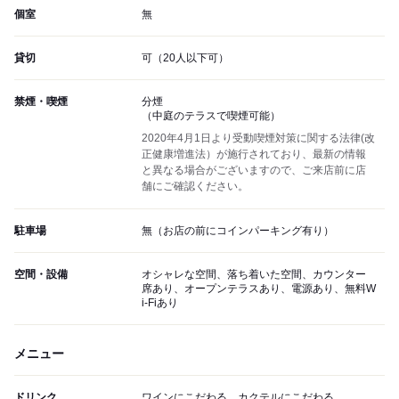
個室
無
貸切
可（20人以下可）
禁煙・喫煙
分煙
（中庭のテラスで喫煙可能）
2020年4月1日より受動喫煙対策に関する法律(改
正健康増進法）が施行されており、最新の情報
と異なる場合がございますので、ご来店前に店
舗にご確認ください。
駐車場
無（お店の前にコインパーキング有り）
空間・設備
オシャレな空間、落ち着いた空間、カウンター
席あり、オープンテラスあり、電源あり、無料W
i-Fiあり
メニュー
ドリンク
ワインにこだわる、カクテルにこだわる