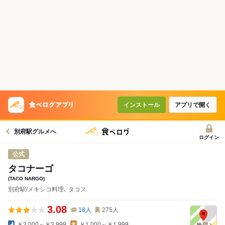
インストール
アプリで開く
別府駅グルメへ
ログイン
公式
タコナーゴ
(TACO NARGO)
別府駅/メキシコ料理､ タコス
3.08
18
人
275
人
￥3,000～￥3,999
￥1,000～￥1,999