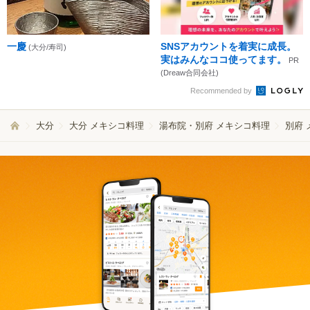
一慶
SNSアカウントを着実に成長。
(大分/寿司)
実はみんなココ使ってます。
PR
(Dreaw合同会社)
Recommended by
大分
大分 メキシコ料理
湯布院・別府 メキシコ料理
別府 