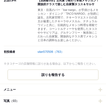
お店のPR
【別府駅5分】古民家で味わう本格メキシカン！
開放的テラスで楽しむ自家製タコス＆サルサ
東京・目黒のバー「bar nargo」が手掛けるメキ
シカン・ダイニング「TACO NARGO」が別府に
誕生。古民家空間で、テキーラマエストロの店
主が厳選したテキーラやメスカル、ナチュラル
ワインと共に、伝統的なメキシコ料理を堪能で
きます。コーントルティーヤを使用したタコス
やケサビリアは、グルテンフリー・無添加にこ
だわった自家製。開放的なテラス席でメキシコ
と日本の調和をお楽しみください。
初投稿者
utan570506
（763）
※タコナーゴの店舗情報に誤りがある場合は、以下からご報告ください。
誤りを報告する
メニュー
写真
（93）