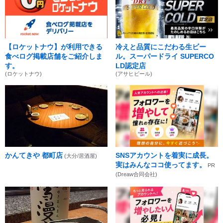
【ロケットナウ】が利用できる
冷えと品質にこだわる生ビー
食べログ掲載店舗をご紹介しま
ル。スーパードライ SUPERCO
す。
LD認定店
(ロケットナウ)
(アサヒビール)
かんてきや 都町店
SNSアカウントを着実に成長。
(大分/居酒屋)
実はみんなココ使ってます。
PR
(Dreaw合同会社)