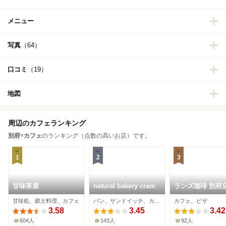
メニュー
写真
（64）
口コミ
（19）
地図
周辺のカフェランキング
別府
×
カフェ
のランキング（点数の高いお店）です。
1
2
3
甘味茶屋
natural bakery cram
ランズ珈琲 別府
甘味処、郷土料理、カフェ
パン、サンドイッチ、カフェ
カフェ、ピザ
3.58
3.45
3.42
604人
143人
92人