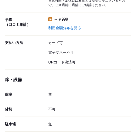
営業時間・定休日は変更となる場合がございますの
で、ご来店前に店舗にご確認ください。
～￥999
予算
（口コミ集計）
利用金額分布を見る
支払い方法
カード可
電子マネー不可
QRコード決済可
席・設備
個室
無
貸切
不可
駐車場
無