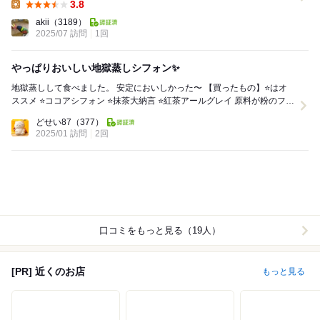
3.8
Lunch:
akii
（3189）
2025/07 訪問
1回
やっぱりおいしい地獄蒸しシフォン✨
地獄蒸しして食べました。 安定においしかった〜 【買ったもの】⭐️はオ
ススメ ⭐️ココアシフォン ⭐️抹茶大納言 ⭐️紅茶アールグレイ 原料が粉のフレ
ーバーは味と香...
どせい87
（377）
2025/01 訪問
2回
口コミをもっと見る（19人）
[PR] 近くのお店
もっと見る