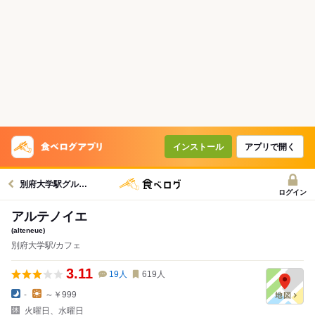
インストール
アプリで開く
別府大学駅グルメへ
ログイン
アルテノイエ
(alteneue)
別府大学駅/カフェ
3.11
19
人
619
人
-
～￥999
火曜日、水曜日