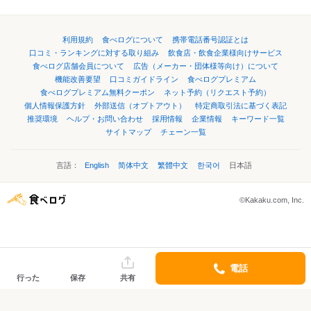
利用規約
食べログについて
携帯電話番号認証とは
口コミ・ランキングに対する取り組み
飲食店・飲食企業様向けサービス
食べログ店舗会員について
広告（メーカー・団体様等向け）について
機能改善要望
口コミガイドライン
食べログプレミアム
食べログプレミアム無料クーポン
ネット予約（リクエスト予約）
個人情報保護方針
外部送信（オプトアウト）
特定商取引法に基づく表記
推奨環境
ヘルプ・お問い合わせ
採用情報
企業情報
キーワード一覧
サイトマップ
チェーン一覧
言語：
English
简体中文
繁體中文
한국어
日本語
©Kakaku.com, Inc.
電話
行った
保存
共有