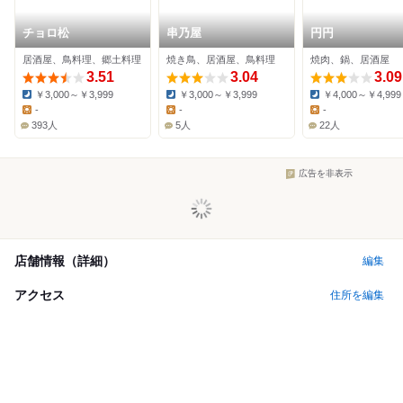
チョロ松
串乃屋
円円
居酒屋、鳥料理、郷土料理
焼き鳥、居酒屋、鳥料理
焼肉、鍋、居酒屋
3.51
3.04
3.09
￥3,000～￥3,999
￥3,000～￥3,999
￥4,000～￥4,999
Dinner:
Dinner:
Dinner:
-
-
-
Lunch:
Lunch:
Lunch:
393人
5人
22人
広告を非表示
店舗情報（詳細）
編集
アクセス
住所を編集