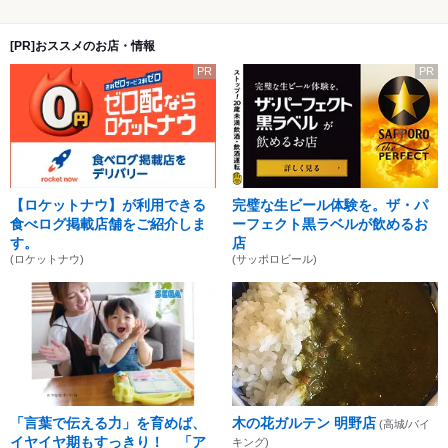
[PR]おススメのお店・情報
PR
PR
【ロケットナウ】が利用できる
完璧な生ビール体験を。ザ・パ
食べログ掲載店舗をご紹介しま
ーフェクト黒ラベルが飲めるお
す。
店
(ロケットナウ)
(サッポロビール)
「言葉で伝える力」を育めば、
木の花ガルテン 明野店
(高城/バイ
イヤイヤ期もすっきり！ 「ア
キング)