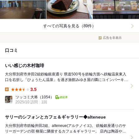
すべての写真を見る（89件）
広告を非表示
口コミ
いい感じの木村珈琲
大分県別府市井田2組鉄輪銀座通り 県道500号を鉄輪方面へ鉄輪温泉東入
口を右折し「ひょうたん温泉」を過ぎ旅館みゆき屋の隣にコインパーキン
グがあり 癒心の脇を歩くとお店ありま...
3.5
Lunch:
ツッコミ大将
（1054）
2025/10 訪問
1回
サリーのシフォンとカフェ＆ギャラリー◆alteneue
大分県別府市鉄輪井田2組、alteneue(アルテノイエ)。 鉄輪銀座通りのサ
リーガーデンの宿 柳屋に隣接するカフェ＆ギャラリー。 店内は陶器や骨
董、大分ならではの食・お土産な...