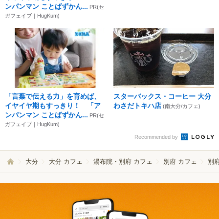
ンパンマン ことばずかん...
PR(セ
ガフェイブ｜HugKum)
「言葉で伝える力」を育めば、
スターバックス・コーヒー 大分
イヤイヤ期もすっきり！ 「ア
わさだトキハ店
(南大分/カフェ)
ンパンマン ことばずかん...
PR(セ
ガフェイブ｜HugKum)
Recommended by
大分
大分 カフェ
湯布院・別府 カフェ
別府 カフェ
別