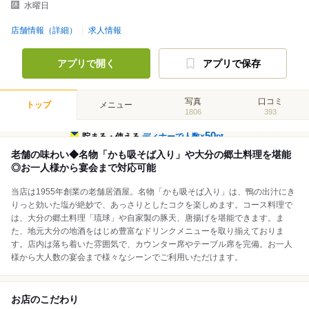
水曜日
店舗情報（詳細）
求人情報
アプリで開く
アプリで保存
写真
口コミ
トップ
メニュー
1806
393
50
貯まる・使える
ディナーで人数×
pt
老舗の味わい◆名物「かも吸そば入り」や大分の郷土料理を堪能
◎お一人様から宴会まで対応可能
当店は1955年創業の老舗居酒屋。名物「かも吸そば入り」は、鴨の出汁にき
りっと効いた塩が絶妙で、あっさりとしたコクを楽しめます。コース料理で
は、大分の郷土料理「琉球」や自家製の豚天、唐揚げを堪能できます。ま
た、地元大分の地酒をはじめ豊富なドリンクメニューを取り揃えておりま
す。店内は落ち着いた雰囲気で、カウンター席やテーブル席を完備。お一人
様から大人数の宴会まで様々なシーンでご利用いただけます。
お店のこだわり