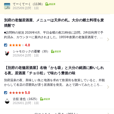
Dinner:
りも好みの料理と雰囲気で、大満足...
てーくてーく
（1136）
2025/09 訪問
1回
別府の老舗居酒屋、メニューは天井の札。大分の郷土料理を麦
焼酎で
■訪問時の状況 2026年4月、平日金曜の夜21時頃に訪問。2件目利用で予
約済み、カウンターに案内されました。1955年創業の老舗居酒屋で、別
府駅から徒歩約10分。北浜エリアの飲...
4.0
Dinner:
シャモロックの憂鬱
（30）
2026/04 訪問
1回
【別府の老舗居酒屋】名物「かも吸」と大分の銘酒に酔いしれ
る夜。居酒屋「チョロ松」で味わう豊後の味
別府温泉の夜、美味しい魚と地酒を求めて飲屋街を散策していると、外観
からして名店の雰囲気が漂う居酒屋を発見。 あとで調べてみたところ、
創業70年を超える老舗居酒屋で、 地元の...
5.0
Dinner:
古舘 達也
（1625）
2026/01 訪問
1回