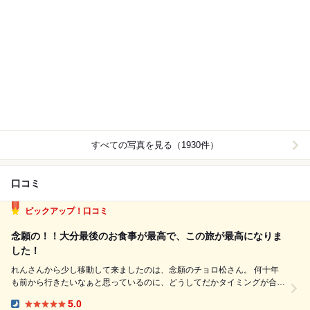
すべての写真を見る（1930件）
口コミ
ピックアップ！口コミ
念願の！！大分最後のお食事が最高で、この旅が最高になりま
した！
れんさんから少し移動して来ましたのは、念願のチョロ松さん。 何十年
も前から行きたいなぁと思っているのに、どうしてだかタイミングが合わ
ない！予約が取れなかったり、飛び込みでも満席だったり、、、 今回の
5.0
大分の旅でやっと念願のチョロ松さんに伺えて、そして思っていた想像よ