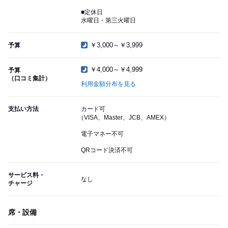
■定休日
水曜日・第三火曜日
￥3,000～￥3,999
予算
￥4,000～￥4,999
予算
（口コミ集計）
利用金額分布を見る
支払い方法
カード可
（VISA、Master、JCB、AMEX）
電子マネー不可
QRコード決済不可
サービス料・
なし
チャージ
席・設備