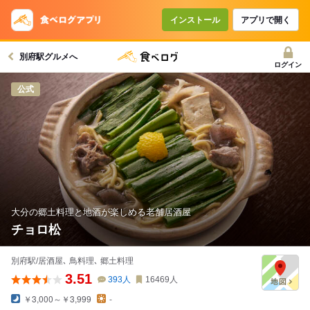
インストール
アプリで開く
別府駅グルメへ
ログイン
公式
大分の郷土料理と地酒が楽しめる老舗居酒屋
チョロ松
別府駅/居酒屋､ 鳥料理､ 郷土料理
3.51
393
人
16469
人
￥3,000～￥3,999
-