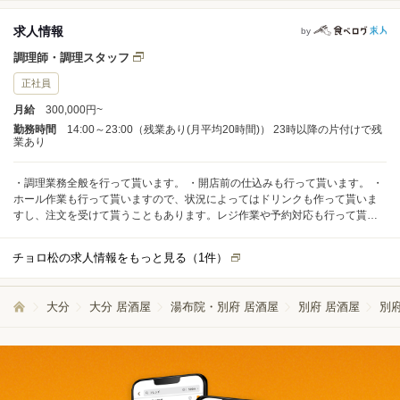
求人情報
by
調理師・調理スタッフ
正社員
月給
300,000円~
勤務時間
14:00～23:00（残業あり(月平均20時間)） 23時以降の片付けで残
業あり
・調理業務全般を行って貰います。 ・開店前の仕込みも行って貰います。 ・
ホール作業も行って貰いますので、状況によってはドリンクも作って貰いま
すし、注文を受けて貰うこともあります。レジ作業や予約対応も行って貰い
ます。
チョロ松の求人情報をもっと見る（
1
件）
大分
大分 居酒屋
湯布院・別府 居酒屋
別府 居酒屋
別