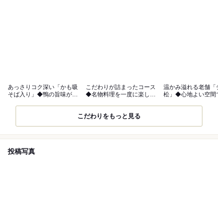
あっさりコク深い「かも吸
こだわりが詰まったコース
温かみ溢れる老舗「
そば入り」◆鴨の旨味が凝
◆名物料理を一度に楽しめ
松」◆心地よい空間
縮◎
る
なシーンに◎
こだわりをもっと見る
投稿写真