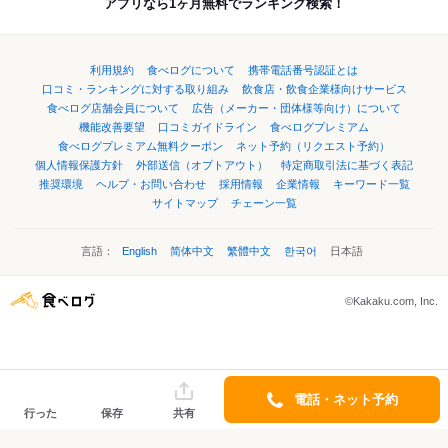
アプリなら1ヶ月無料でランキング検索！
利用規約
食べログについて
携帯電話番号認証とは
口コミ・ランキングに対する取り組み
飲食店・飲食企業様向けサービス
食べログ店舗会員について
広告（メーカー・団体様等向け）について
機能改善要望
口コミガイドライン
食べログプレミアム
食べログプレミアム無料クーポン
ネット予約（リクエスト予約）
個人情報保護方針
外部送信（オプトアウト）
特定商取引法に基づく表記
推奨環境
ヘルプ・お問い合わせ
採用情報
企業情報
キーワード一覧
サイトマップ
チェーン一覧
言語：
English
简体中文
繁體中文
한국어
日本語
©Kakaku.com, Inc.
電話・ネット予約
行った
保存
共有