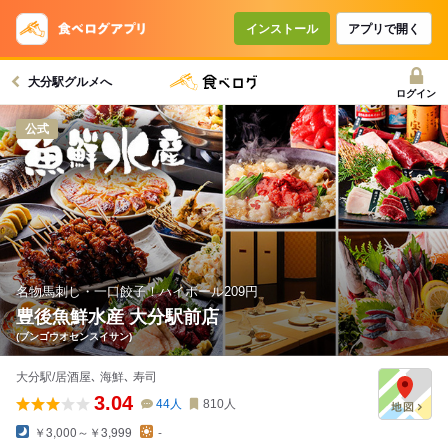
コースで使えるクーポン
戻る
インストール
アプリで開く
大分駅グルメへ
クーポンを利用せず予約する
ログイン
公式
名物馬刺し・一口餃子！ハイボール209円
豊後魚鮮水産 大分駅前店
(ブンゴウオセンスイサン)
大分駅/居酒屋､ 海鮮､ 寿司
3.04
44
人
810
人
￥3,000～￥3,999
-