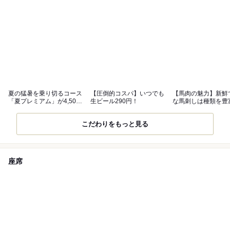
夏の猛暑を乗り切るコース
【圧倒的コスパ】いつでも
【馬肉の魅力】新鮮
「夏プレミアム」が4,500
生ビール290円！
な馬刺しは種類を豊
円～
用意！
こだわりをもっと見る
座席