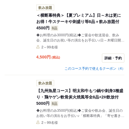
飲み放題
＜横断幕特典＞【夏プレミアム】日～木は更に
お得！牛ステーキや刺盛り等8品＋飲み放題付
4500円
8品
◆お料理のみ3000円(税込)◆ご宴会や歓送迎会、飲み
会、誕生日のお祝い等の演出をお手伝い♪日～木曜日開催
のご宴会で通常+500円(税込)の飲み放題特典をプレゼン
2～99名様
ト！「横断幕特典」「寄せ書き焼酎ボトル」もご用意
♪（4日前迄のご予約）。お刺身三種盛合せや牛みすじス
4,500
円
(税込)
詳細・予約
テーキ、赤魚のトマト出汁仕立てやうなぎの棒めしなど
をお楽しみいただけるコースです。
このコース予約で使えるクーポン（4）
飲み放題
【九州魚星コース】明太和牛もつ鍋や刺身3種盛
り・鶏ヤゲン軟骨炭火焼風等全8品+2H飲放付
5000円
8品
◆お料理のみ3500円(税込)◆ご宴会や飲み会、誕生日の
お祝い等の演出をお手伝い♪「横断幕特典」「寄せ書き焼
酎ボトル」もご用意♪（4日前迄のご予約）。刺身3種盛
2～99名様
合せや鶏皮巻き串と鶏ヤゲン軟骨炭火焼き風、阿久根産