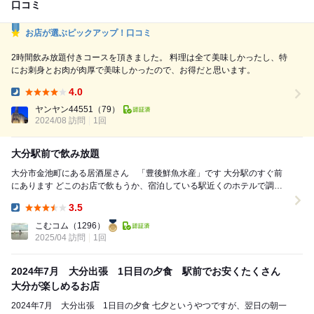
口コミ
お店が選ぶピックアップ！口コミ
2時間飲み放題付きコースを頂きました。 料理は全て美味しかったし、特
にお刺身とお肉が肉厚で美味しかったので、お得だと思います。
4.0
Dinner:
ヤンヤン44551
（79）
2024/08 訪問
1回
大分駅前で飲み放題
大分市金池町にある居酒屋さん 「豊後鮮魚水産」です 大分駅のすぐ前
にあります どこのお店で飲もうか、宿泊している駅近くのホテルで調べ
ていたら 「当日予約ＯＫ！」生ビール含...
3.5
Dinner:
こむコム
（1296）
2025/04 訪問
1回
2024年7月 大分出張 1日目の夕食 駅前でお安くたくさん
大分が楽しめるお店
2024年7月 大分出張 1日目の夕食 七夕というやつですが、翌日の朝一