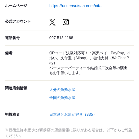
ホームページ
https://uosensuisan.com/oita
公式アカウント
電話番号
097-513-1188
備考
QRコード決済対応可！：楽天ペイ、PayPay、d
払い、支付宝（Alipay）、微信支付（WeChat P
ay）
バースデーパーティーや結婚式二次会等の演出
もお手伝いします。
関連店舗情報
大分の魚鮮水産
全国の魚鮮水産
初投稿者
日本酒とお魚が好き
（335）
※豊後魚鮮水産 大分駅前店の店舗情報に誤りがある場合は、以下からご報告
ください。