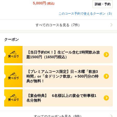
きびなご唐揚げと揚げいかしゅうまいや明太和牛もつ鍋
5,000
円
(税込)
詳細・予約
などが楽しめるコースです。
このコース予約で使えるクーポン（3）
すべてのコースを見る（7件）
クーポン
食べログ クーポン
【当日予約OK！】生ビール含む2時間飲み放
題1500円（1650円税込）
食べログ クーポン
【プレミアムコース限定】日～木曜「飲放3
時間」or「全ドリンク飲放」＋500円分の特
典が無料！
食べログ クーポン
【宴会特典】 6名様以上の宴会で幹事様1
名分無料
すべてのクーポンを見る（8件）