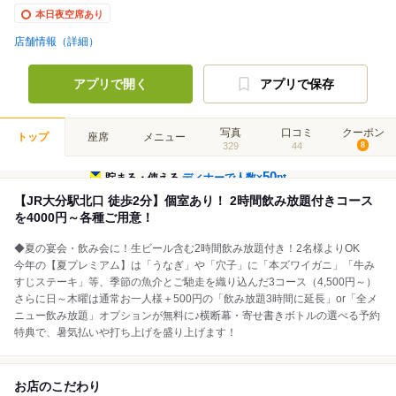
本日夜空席あり
店舗情報（詳細）
アプリで開く
アプリで保存
写真
口コミ
クーポン
トップ
座席
メニュー
329
44
8
50
貯まる・使える
ディナーで人数×
pt
【JR大分駅北口 徒歩2分】個室あり！ 2時間飲み放題付きコース
を4000円～各種ご用意！
◆夏の宴会・飲み会に！生ビール含む2時間飲み放題付き！2名様よりOK
今年の【夏プレミアム】は「うなぎ」や「穴子」に「本ズワイガニ」「牛み
すじステーキ」等、季節の魚介とご馳走を織り込んだ3コース（4,500円～）
さらに日～木曜は通常お一人様＋500円の「飲み放題3時間に延長」or「全メ
ニュー飲み放題」オプションが無料に♪横断幕・寄せ書きボトルの選べる予約
特典で、暑気払いや打ち上げを盛り上げます！
お店のこだわり