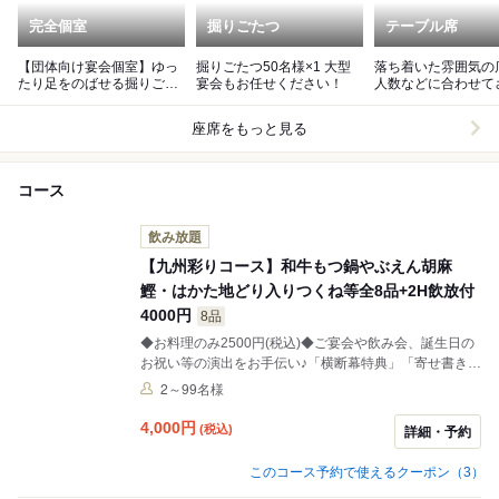
完全個室
掘りごたつ
テーブル席
【団体向け宴会個室】ゆっ
掘りごたつ50名様×1 大型
落ち着いた雰囲気の
たり足をのばせる掘りごた
宴会もお任せください！
人数などに合わせて
つ個室
まなお席をご用意し
ます♪
座席をもっと見る
コース
飲み放題
【九州彩りコース】和牛もつ鍋やぶえん胡麻
鰹・はかた地どり入りつくね等全8品+2H飲放付
4000円
8品
◆お料理のみ2500円(税込)◆ご宴会や飲み会、誕生日の
お祝い等の演出をお手伝い♪「横断幕特典」「寄せ書き焼
酎ボトル」もご用意♪（4日前迄のご予約）。ぶえん鰹の
2～99名様
胡麻鰹やはかた地どり入りつくねと玉子焼き、和牛もつ
鍋などが楽しめるコースです。
4,000
円
(税込)
詳細・予約
このコース予約で使えるクーポン（3）