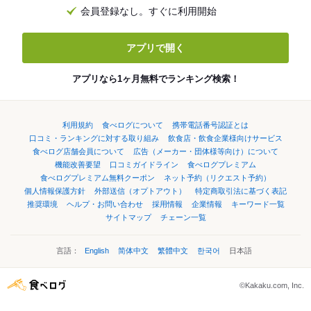
会員登録なし。すぐに利用開始
アプリで開く
アプリなら1ヶ月無料でランキング検索！
利用規約
食べログについて
携帯電話番号認証とは
口コミ・ランキングに対する取り組み
飲食店・飲食企業様向けサービス
食べログ店舗会員について
広告（メーカー・団体様等向け）について
機能改善要望
口コミガイドライン
食べログプレミアム
食べログプレミアム無料クーポン
ネット予約（リクエスト予約）
個人情報保護方針
外部送信（オプトアウト）
特定商取引法に基づく表記
推奨環境
ヘルプ・お問い合わせ
採用情報
企業情報
キーワード一覧
サイトマップ
チェーン一覧
言語：
English
简体中文
繁體中文
한국어
日本語
©Kakaku.com, Inc.