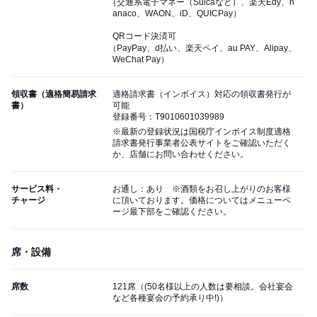
（交通系電子マネー（Suicaなど）、楽天Edy、n
anaco、WAON、iD、QUICPay）
QRコード決済可
（PayPay、d払い、楽天ペイ、au PAY、Alipay、
WeChat Pay）
領収書（適格簡易請求
適格請求書（インボイス）対応の領収書発行が
書）
可能
登録番号：T9010601039989
※最新の登録状況は国税庁インボイス制度適格
請求書発行事業者公表サイトをご確認いただく
か、店舗にお問い合わせください。
サービス料・
お通し：あり ※酒類をお召し上がりのお客様
チャージ
に頂いております。価格についてはメニューペ
ージ最下部をご確認ください。
席・設備
席数
121席（(50名様以上の人数は要相談。会社宴会
など各種宴会の予約承り中!)）