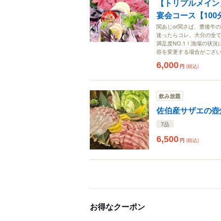
【トリプルメイン
宴会コース【100分
関あじor関さば、豊後牛
迷ったらコレ。大分の全
満足度NO.1！漁場の状
容を変更する場合がござ
6,000
円
(税込)
飲み放題
佐伯産サザエの壺焼
7品
6,500
円
(税込)
お得なクーポン