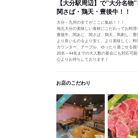
【大分駅周辺】で”大分名物
関さば・鶏天・豊後牛！！
大分・九州の全てがここに集結！！！
地元大分の美味しい食材にこだわってお料理
豊後牛、関あじ、関さば、鶏天、馬刺し、豊
より良いものをより安く、より美味しく。料
カウンター、テーブル、ゆったり過ごせる掘
20名～44名までの大人数の宴会にも対応可能
心よりお待ちしております！
お店のこだわり
空間
料理