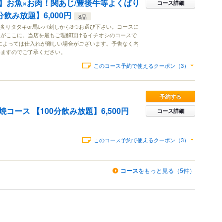
】お魚×お肉！関あじ/豊後牛等よくばり
コース詳細
飲み放題】6,000円
8品
の炙りタタキor馬レバ刺しから3つお選び下さい。コースに
てがここに。当店を最もご理解頂けるイチオシのコースで
況によっては仕入れが難しい場合がございます。予告なく内
いますのでご了承ください。
このコース予約で使えるクーポン（3）
予約する
コース 【100分飲み放題】6,500円
コース詳細
このコース予約で使えるクーポン（3）
コース
をもっと見る（5件）