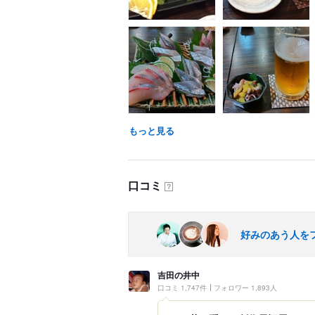
もっと見る
口コミ
？
好みのあう人を
吉田の井中
口コミ 1,747件
フォロワー 1,893人