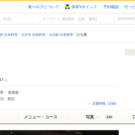
食べログについて
保有Vポイント
予約確認
行っ
杵 日本料理
大分市 日本料理
大分駅 日本料理
ひろ茂
17
人
理
居酒屋
曜日、祝日
店舗情報（詳細）
メニュー・コース
写真
144