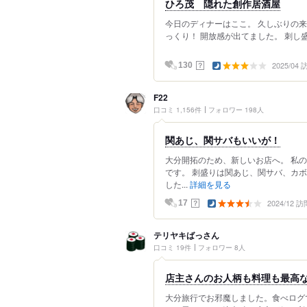
ひろ茂 隠れた創作居酒屋
今日のディナーはここ。 久しぶりの来
っくり！ 開放感が出てました。 刺し盛
2025/04
？
130
F22
口コミ 1,156件
フォロワー 198人
関あじ、関サバもいいが！
大分開拓のため、新しいお店へ。 私
です。 刺盛りは関あじ、関サバ、カ
した...
詳細を見る
2024/12 訪
？
17
テリヤキばっさん
口コミ 19件
フォロワー 8人
店主さんのお人柄も料理も最高な
大分旅行でお邪魔しました。食べログ