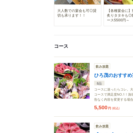
大人数での宴会も可◎貸
【各種宴会に】
切も承ります！！
炙りタタキも◎
ース5500円～
コース
飲み放題
ひろ茂のおすすめ宴
8品
コースに迷ったらコレ。
コースで満足度NO.1！
告なく内容を変更する場
5,500
円
(税込)
飲み放題