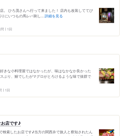
店。 ひろ茂さんへ行って来ました！ 店内も改装しててび
りにいつもの馬レバ刺し...
詳細を見る
 訪問
1回
の好きな小料理屋ではなかったが、味はなかなか良かった
ボスぶり、鰆でしたがマグロがとろけるような味で抜群で
問
1回
お店です♪
で検索したお店です♪当方の関西弁で旅人と察知されたん