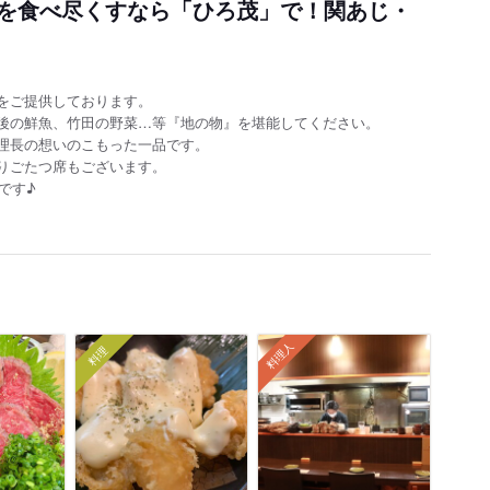
”を食べ尽くすなら「ひろ茂」で！関あじ・
をご提供しております。
後の鮮魚、竹田の野菜…等『地の物』を堪能してください。
理長の想いのこもった一品です。
りごたつ席もございます。
です♪
料理人
料理