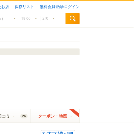
たお店
保存リスト
無料会員登録/ログイン
口コミ
クーポン・地図
26
ディナーで人数 × 50pt