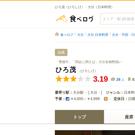
ひろ茂（ひろしげ） - 大分（日本料理）
食べログ
食べログ
大分
大分 日本料理
大分・竹田・臼
公式
「豊後牛」「関あじ関さば」大分名物勢揃い
ひろ茂
（ひろしげ）
3.19
26
人
8
最寄り駅：
大分駅
[
大分
]
ジャンル：
日本料
予算：
定休日：
日
￥4,000～￥4,999
-
トップ
座席