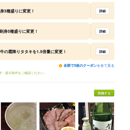
刺身3種盛りに変更！
詳細
お刺身5種盛りに変更！
詳細
後牛の霜降りタタキを1.5倍量に変更！
詳細
全部で3枚のクーポン
を全て見る
条件・提示条件をご確認ください。
投稿する