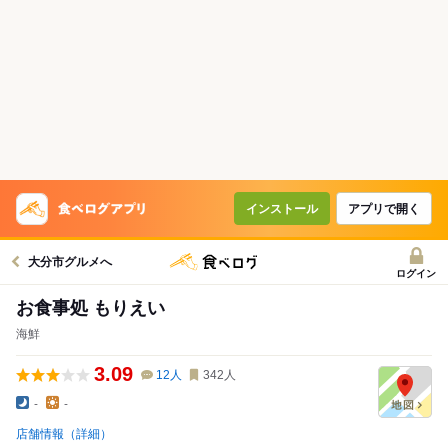
インストール
アプリで開く
大分市グルメへ
ログイン
お食事処 もりえい
海鮮
3.09
12
人
342
人
-
-
店舗情報（詳細）