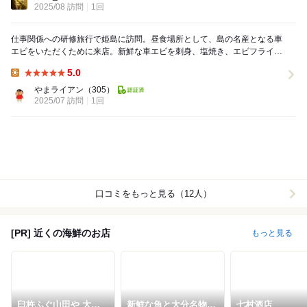
2025/08 訪問
1回
仕事関係への研修旅行で姫島に訪問。昼食場所として、島の名産となる車
エビをいただくために来店。新鮮な車エビを刺身、塩焼き、エビフライと
色んな食べ方でいただきました。とても美味しくいた...
5.0
Lunch:
やまライアン
（305）
2025/07 訪問
1回
口コミをもっと見る（12人）
[PR] 近くの海鮮のお店
もっと見る
臼杵ふぐ山田や 大分
新鮮な魚と大分名物と
七村酒店