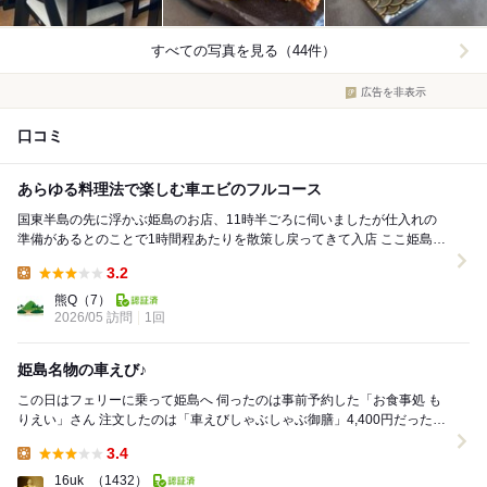
すべての写真を見る（44件）
広告を非表示
口コミ
あらゆる料理法で楽しむ車エビのフルコース
国東半島の先に浮かぶ姫島のお店、11時半ごろに伺いましたが仕入れの
準備があるとのことで1時間程あたりを散策し戻ってきて入店 ここ姫島は
小さな離島ながら車エビの国内シェア10%...
3.2
Lunch:
熊Q
（7）
2026/05 訪問
1回
姫島名物の車えび♪
この日はフェリーに乗って姫島へ 伺ったのは事前予約した「お食事処 も
りえい」さん 注文したのは「車えびしゃぶしゃぶ御膳」4,400円だったか
な 車えび踊り、しゃぶしゃぶ、...
3.4
Lunch:
16uk_
（1432）