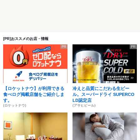
[PR]おススメのお店・情報
PR
PR
【ロケットナウ】が利用できる
冷えと品質にこだわる生ビー
食べログ掲載店舗をご紹介しま
ル。スーパードライ SUPERCO
す。
LD認定店
(ロケットナウ)
(アサヒビール)