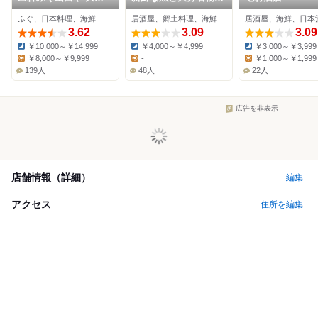
都町店
り天が自慢の居酒屋
ふぐ、日本料理、海鮮
居酒屋、郷土料理、海鮮
居酒屋、海鮮、日本
みどり屋 大分中央町
3.62
店
3.09
3.09
￥10,000～￥14,999
￥4,000～￥4,999
￥3,000～￥3,999
Dinner:
Dinner:
Dinner:
￥8,000～￥9,999
-
￥1,000～￥1,999
Lunch:
Lunch:
Lunch:
139人
48人
22人
広告を非表示
店舗情報（詳細）
編集
アクセス
住所を編集