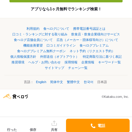
アプリなら1ヶ月無料でランキング検索！
利用規約
食べログについて
携帯電話番号認証とは
口コミ・ランキングに対する取り組み
飲食店・飲食企業様向けサービス
食べログ店舗会員について
広告（メーカー・団体様等向け）について
機能改善要望
口コミガイドライン
食べログプレミアム
食べログプレミアム無料クーポン
ネット予約（リクエスト予約）
個人情報保護方針
外部送信（オプトアウト）
特定商取引法に基づく表記
推奨環境
ヘルプ・お問い合わせ
採用情報
企業情報
キーワード一覧
サイトマップ
チェーン一覧
言語：
English
简体中文
繁體中文
한국어
日本語
©Kakaku.com, Inc.
電話
行った
保存
共有