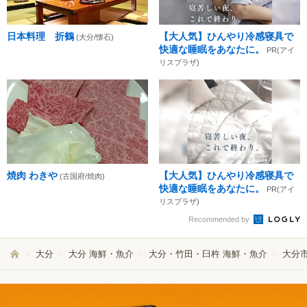
日本料理 折鶴
【大人気】ひんやり冷感寝具で
(大分/懐石)
快適な睡眠をあなたに。
PR(アイ
リスプラザ)
焼肉 わきや
【大人気】ひんやり冷感寝具で
(古国府/焼肉)
快適な睡眠をあなたに。
PR(アイ
リスプラザ)
Recommended by
大分
大分 海鮮・魚介
大分・竹田・臼杵 海鮮・魚介
大分市