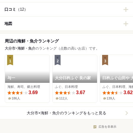
口コミ
（12）
地図
周辺の海鮮・魚介ランキング
大分市
×
海鮮・魚介
のランキング（点数の高いお店）です。
1
2
3
与一
大分臼杵ふぐ 良の家
臼杵ふぐ山田や 
都町店
海鮮、寿司、郷土料理
ふぐ、日本料理
ふぐ、日本料理、海
3.69
3.67
3.62
186人
112人
139人
大分市×海鮮・魚介
のランキングをもっと見る
広告を非表示