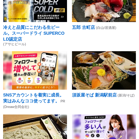
冷えと品質にこだわる生ビー
五郎 古町店
(白山/居酒屋)
ル。スーパードライ SUPERCO
LD認定店
(アサヒビール)
SNSアカウントを着実に成長。
須坂屋そば 新潟駅前店
(新潟/そば)
実はみんなココ使ってます。
PR
(Dreaw合同会社)