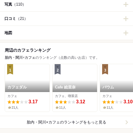
写真
（110）
口コミ
（21）
地図
周辺のカフェランキング
胎内・関川
×
カフェ
のランキング（点数の高いお店）です。
1
2
3
カフェダル
Cafe 絵里奈
バウム
カフェ
カフェ、喫茶店
カフェ
3.17
3.12
3.10
21人
11人
11人
胎内・関川×カフェ
のランキングをもっと見る