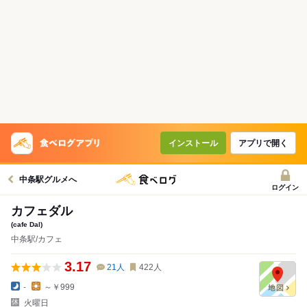
インストール
アプリで開く
中条駅グルメへ
ログイン
カフェダル
(cafe Dal)
中条駅/カフェ
3.17
21
人
422
人
-
～￥999
火曜日