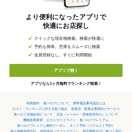
より便利になったアプリで
快適にお店探し
クイックな現在地検索。検索が快適に
予約も簡単。空席をスムーズに検索
会員登録なし。すぐに利用開始
アプリで開く
アプリなら1ヶ月無料でランキング検索！
利用規約
食べログについて
携帯電話番号認証とは
口コミ・ランキングに対する取り組み
飲食店・飲食企業様向けサービス
食べログ店舗会員について
広告（メーカー・団体様等向け）について
機能改善要望
口コミガイドライン
食べログプレミアム
食べログプレミアム無料クーポン
ネット予約（リクエスト予約）
個人情報保護方針
外部送信（オプトアウト）
特定商取引法に基づく表記