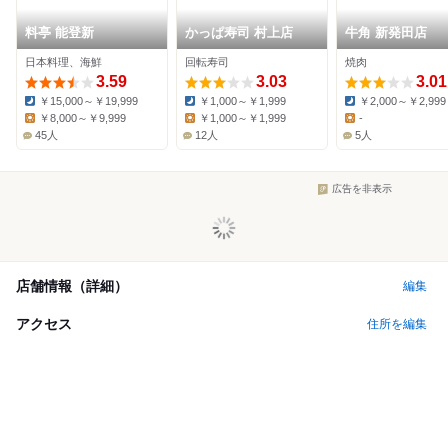
料亭 能登新
かっぱ寿司 村上店
牛角 新発田店
日本料理、海鮮
回転寿司
焼肉
3.59
3.03
3.01
￥15,000～￥19,999
￥1,000～￥1,999
￥2,000～￥2,999
Dinner:
Dinner:
Dinner:
￥8,000～￥9,999
￥1,000～￥1,999
-
Lunch:
Lunch:
Lunch:
45人
12人
5人
広告を非表示
店舗情報（詳細）
編集
アクセス
住所を編集