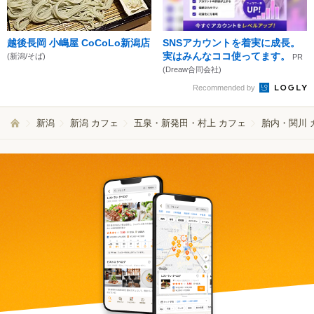
越後長岡 小嶋屋 CoCoLo新潟店
SNSアカウントを着実に成長。
実はみんなココ使ってます。
(新潟/そば)
PR
(Dreaw合同会社)
Recommended by
新潟
新潟 カフェ
五泉・新発田・村上 カフェ
胎内・関川 