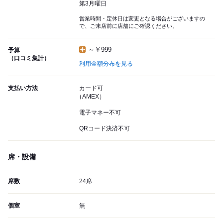
第3月曜日
営業時間・定休日は変更となる場合がございますの
で、ご来店前に店舗にご確認ください。
～￥999
予算
（口コミ集計）
利用金額分布を見る
支払い方法
カード可
（AMEX）
電子マネー不可
QRコード決済不可
席・設備
席数
24席
個室
無