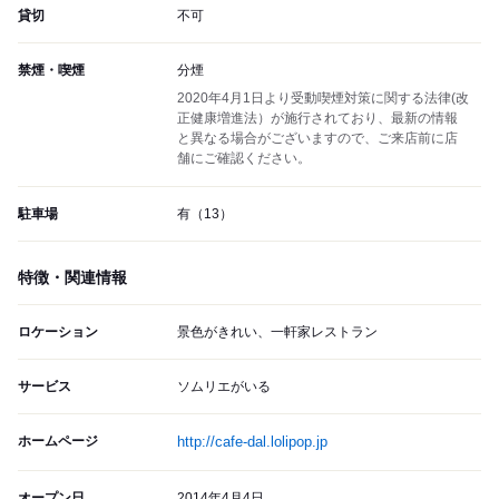
貸切
不可
禁煙・喫煙
分煙
2020年4月1日より受動喫煙対策に関する法律(改
正健康増進法）が施行されており、最新の情報
と異なる場合がございますので、ご来店前に店
舗にご確認ください。
駐車場
有（13）
特徴・関連情報
ロケーション
景色がきれい、一軒家レストラン
サービス
ソムリエがいる
ホームページ
http://cafe-dal.lolipop.jp
オープン日
2014年4月4日