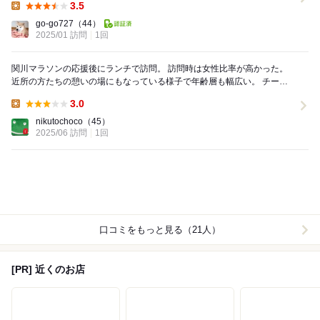
3.5
Lunch:
go-go727
（44）
2025/01 訪問
1回
関川マラソンの応援後にランチで訪問。 訪問時は女性比率が高かった。
近所の方たちの憩いの場にもなっている様子で年齢層も幅広い。 チーズ
ハンバーグランチはパンとライスの選択...
3.0
Lunch:
nikutochoco
（45）
2025/06 訪問
1回
口コミをもっと見る（21人）
[PR] 近くのお店