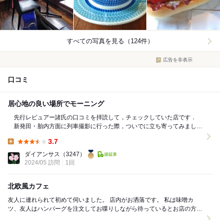
すべての写真を見る（124件）
広告を非表示
口コミ
居心地の良い場所でモーニング
先行レビュアー諸氏の口コミを拝読して，チェックしていた店です．
新発田・胎内方面に列車撮影に行った際，ついでに立ち寄ってみまし
た． 土曜日の９時１０分頃です． ...
3.7
Lunch:
ダイアンサス
（3247）
2024/05 訪問
1回
北欧風カフェ
友人に連れられて初めて伺いました。 店内がお洒落です。 私は味噌カ
ツ、友人はハンバーグを注文してお喋りしながら待っているとお店の方が
さっき焼き上がったお菓子を袋詰めしていました...