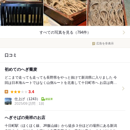
すべての写真を見る（794件）
広告を非表示
口コミ
初めてのへぎ蕎麦
どこまで走っても走っても長野県をやっと抜けて新潟県に入りました 今
回は日本海ルートではなく山側ルートを北進して十日町市へ お店は商店
街の一角で駐車場は店の裏側にあります...
3.4
Lunch:
仕上げ
（1243）
2025/09 訪問
1回
へぎそばの発祥のお店
十日町駅（ほくほく線、JR飯山線）から徒歩３分ほどの場所にある新潟