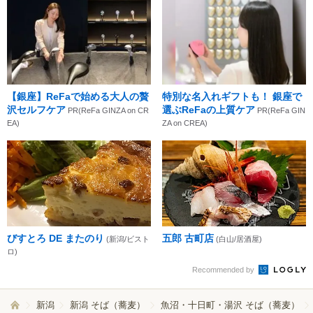
【銀座】ReFaで始める大人の贅
特別な名入れギフトも！ 銀座で
沢セルフケア
選ぶReFaの上質ケア
PR(ReFa GINZA on CR
PR(ReFa GIN
EA)
ZA on CREA)
びすとろ DE またのり
五郎 古町店
(新潟/ビスト
(白山/居酒屋)
ロ)
Recommended by
新潟
新潟 そば（蕎麦）
魚沼・十日町・湯沢 そば（蕎麦）