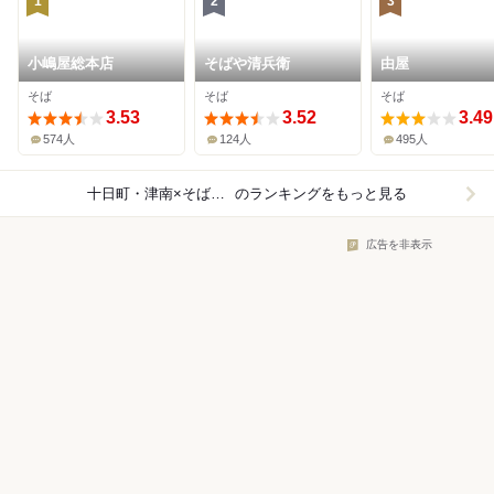
1
2
3
小嶋屋総本店
そばや清兵衛
由屋
そば
そば
そば
3.53
3.52
3.49
574人
124人
495人
十日町・津南×そば（蕎麦）
のランキングをもっと見る
広告を非表示