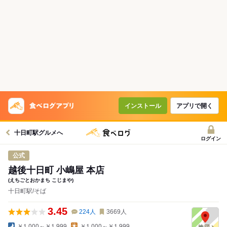
インストール
アプリで開く
十日町駅グルメへ
ログイン
公式
越後十日町 小嶋屋 本店
(えちごとおかまち こじまや)
十日町駅/そば
3.45
224
人
3669
人
￥1,000～￥1,999
￥1,000～￥1,999