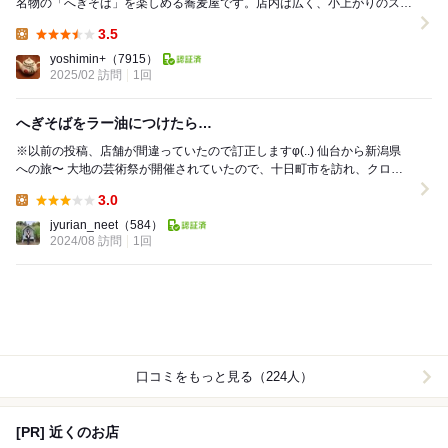
名物の「へぎそば」を楽しめる蕎麦屋です。店内は広く、小上がりのスペ
ースもあります。このお店が本店ですが、越後湯沢な...
3.5
Lunch:
yoshimin+
（7915）
2025/02 訪問
1回
へぎそばをラー油につけたら…
※以前の投稿、店舗が間違っていたので訂正しますφ(..) 仙台から新潟県
への旅〜 大地の芸術祭が開催されていたので、十日町市を訪れ、クロス
テン近くにある十割そばのお店、...
3.0
Lunch:
jyurian_neet
（584）
2024/08 訪問
1回
口コミをもっと見る（224人）
[PR] 近くのお店