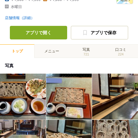
水曜日
店舗情報（詳細）
アプリで開く
アプリで保存
写真
口コミ
トップ
メニュー
721
224
写真