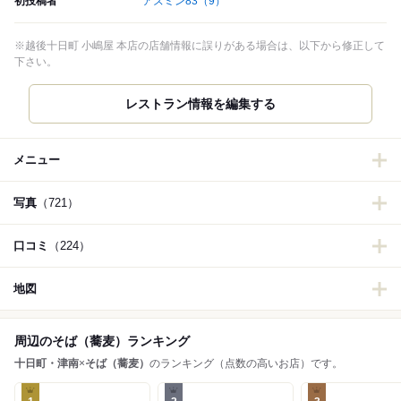
初投稿者
アズミン83
（9）
※越後十日町 小嶋屋 本店の店舗情報に誤りがある場合は、以下から修正して
下さい。
レストラン情報を編集する
メニュー
写真
（721）
口コミ
（224）
地図
周辺のそば（蕎麦）ランキング
十日町・津南
×
そば（蕎麦）
のランキング（点数の高いお店）です。