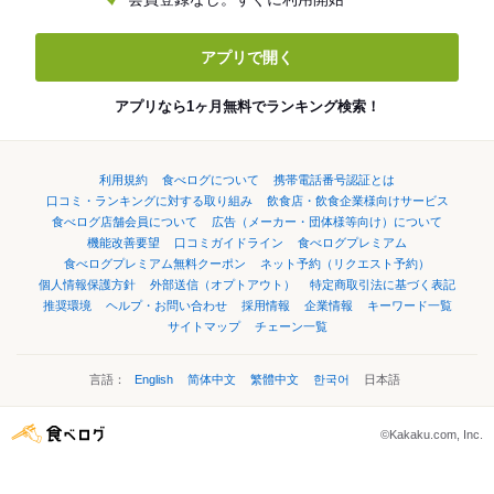
アプリで開く
アプリなら1ヶ月無料でランキング検索！
利用規約
食べログについて
携帯電話番号認証とは
口コミ・ランキングに対する取り組み
飲食店・飲食企業様向けサービス
食べログ店舗会員について
広告（メーカー・団体様等向け）について
機能改善要望
口コミガイドライン
食べログプレミアム
食べログプレミアム無料クーポン
ネット予約（リクエスト予約）
個人情報保護方針
外部送信（オプトアウト）
特定商取引法に基づく表記
推奨環境
ヘルプ・お問い合わせ
採用情報
企業情報
キーワード一覧
サイトマップ
チェーン一覧
言語：
English
简体中文
繁體中文
한국어
日本語
©Kakaku.com, Inc.