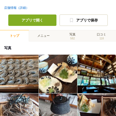
店舗情報（詳細）
アプリで開く
アプリで保存
写真
口コミ
トップ
メニュー
582
118
写真