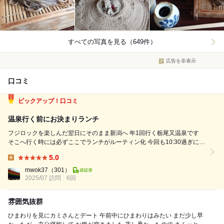
すべての写真を見る（649件）
広告を非表示
口コミ
ピックアップ！口コミ
温泉行く前にお決まりランチ
フジロックを楽しんだ翌日にそのまま新潟へ 年1回行く栃尾又温泉です
そこへ行く時には必ずここでランチがルーティン化 今回も10:30過ぎに到
着して一番のり この後にツーリングの方々が10人近くいたから良かった
5.0
ぁ 開店と同時にほぼ満席 いつものを注文して美味しく頂きました 他の
Lunch:
も...
mwok37
（301）
2025/07 訪問
6回
雰囲気抜群
ひまわりを見にカミさんとデート 午前中にひまわりはみたい まだ少し早