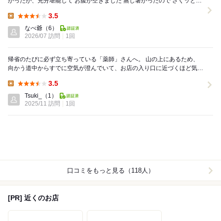
かったが、充分堪能して お腹が空きました 蒸し暑かったので さくッと食
べたいと、蕎麦にすることに ...
3.5
Lunch:
なべ爺
（6）
2026/07 訪問
1回
帰省のたびに必ず立ち寄っている「薬師」さんへ。 山の上にあるため、
向かう道中からすでに空気が澄んでいて、お店の入り口に近づくほど気持
ちが落ち着いていきます。暖簾をくぐった瞬間...
3.5
Lunch:
Tsuki_
（1）
2025/11 訪問
1回
口コミをもっと見る（118人）
[PR] 近くのお店