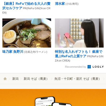
【銀座】ReFaで始める大人の贅
清水家
(小出/寿司)
沢セルフケア
PR(ReFa GINZA on CR
EA)
味乃家 魚野川
特別な名入れギフトも！ 銀座で
(北堀之内/ラーメン)
選ぶReFaの上質ケア
PR(ReFa GIN
ZA on CREA)
Recommended by
新潟
新潟 そば（蕎麦）
魚沼・十日町・湯沢 そば（蕎麦）