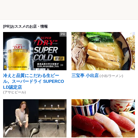
[PR]おススメのお店・情報
PR
冷えと品質にこだわる生ビー
三宝亭 小出店
(小出/ラーメン)
ル。スーパードライ SUPERCO
LD認定店
(アサヒビール)