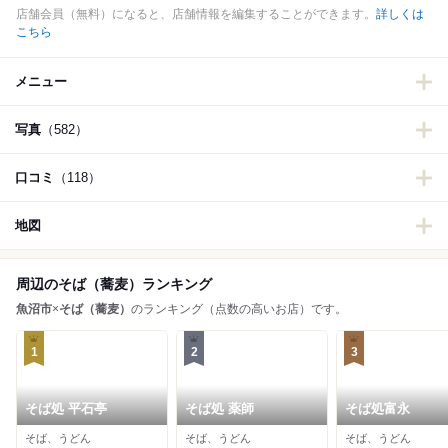
店舗会員（無料）になると、店舗情報を編集することができます。
詳しくは
こちら
メニュー
写真
（582）
口コミ
（118）
地図
周辺のそば（蕎麦）ランキング
魚沼市
×
そば（蕎麦）
のランキング（点数の高いお店）です。
1
2
3
そば処 平石亭
そば処 薬師
そば処富永
そば、うどん
そば、うどん
そば、うどん