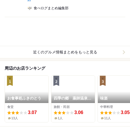
食べログまとめ編集部
近くのグルメ情報まとめをもっと見る
周辺のお店ランキング
1
2
3
お食事処ふきのとう
四季の郷 薬師温泉
味楽
やまびこ荘
食堂
旅館・民宿
中華料理
3.07
3.06
3.05
13人
1人
11人