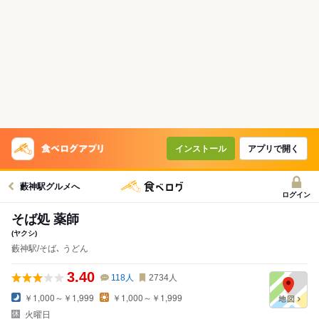
インストール
アプリで開く
藪神駅グルメへ
ログイン
そば処 薬師
(ヤクシ)
藪神駅/そば､ うどん
3.40
118
人
2734
人
￥1,000～￥1,999
￥1,000～￥1,999
火曜日