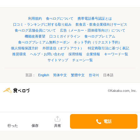
利用規約
食べログについて
携帯電話番号認証とは
口コミ・ランキングに対する取り組み
飲食店・飲食企業様向けサービス
食べログ店舗会員について
広告（メーカー・団体様等向け）について
機能改善要望
口コミガイドライン
食べログプレミアム
食べログプレミアム無料クーポン
ネット予約（リクエスト予約）
個人情報保護方針
外部送信（オプトアウト）
特定商取引法に基づく表記
推奨環境
ヘルプ・お問い合わせ
採用情報
企業情報
キーワード一覧
サイトマップ
チェーン一覧
言語：
English
简体中文
繁體中文
한국어
日本語
©Kakaku.com, Inc.
電話
行った
保存
共有