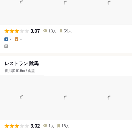
3.07
13
59
人
人
-
-
-
レストラン 跳馬
新井駅 619m / 食堂
3.02
1
18
人
人