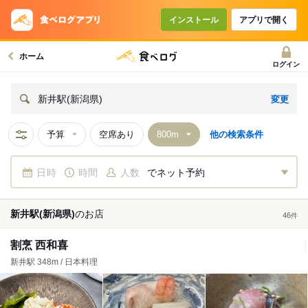
インストール
アプリで開く
ホーム
ログイン
変更
新井駅(新潟県)
予算
空席あり
他の検索条件
日時
時間
人数
でネット予約
新井駅(新潟県)
の
お店
46
件
割烹 西和喜
新井駅 348m / 日本料理