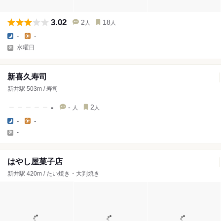
3.02
2
18
人
人
-
-
水曜日
新喜久寿司
新井駅 503m / 寿司
-
-
2
人
人
-
-
-
はやし屋菓子店
新井駅 420m / たい焼き・大判焼き