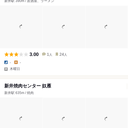
新井駅 390m / 居酒屋、ラーメン
3.00
1
24
人
人
-
-
木曜日
新井焼肉センター 奴雁
新井駅 635m / 焼肉