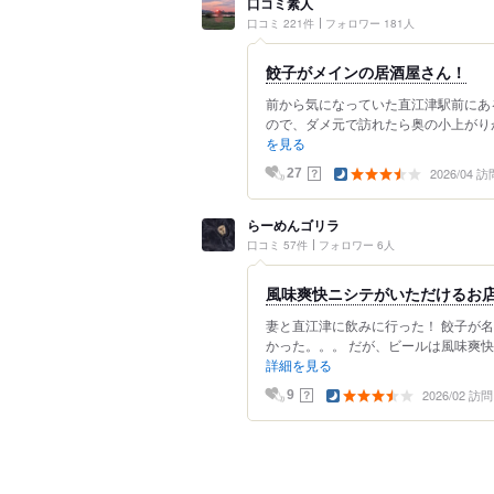
口コミ素人
口コミ 221件
フォロワー 181人
餃子がメインの居酒屋さん！
前から気になっていた直江津駅前にあ
ので、ダメ元で訪れたら奥の小上がりがた
を見る
2026/04 訪
？
27
らーめんゴリラ
口コミ 57件
フォロワー 6人
風味爽快ニシテがいただけるお
妻と直江津に飲みに行った！ 餃子が
かった。。。 だが、ビールは風味爽快
詳細を見る
2026/02 訪問
？
9