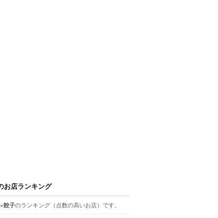
のお店ランキング
×餃子
のランキング
（点数の高いお店）
です。