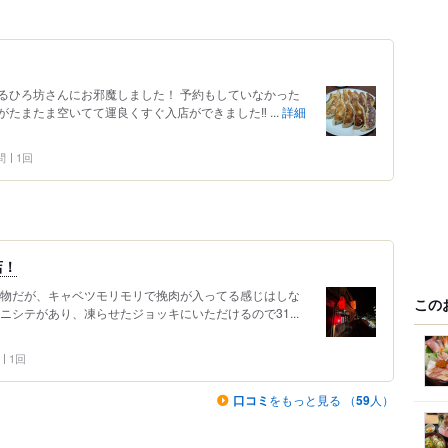
るひろ坊さんにお邪魔しました！ 予約もしていなかった
またま空いてて運良くすぐ入店ができました‼️ ...
詳細
問
1回
店！
名物だが、キャベツモリモリで挽肉が入ってる感じはしな
この
ニシテがあり、凍らせたジョッキにいただけるので31...
1回
口コミ
をもっと見る （
59
人）