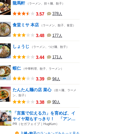
龍馬軒
（ラーメン、担々麺、餃子）
3.57
378
人
食堂ミサ 本店
（ラーメン、餃子、食堂）
3.48
177
人
しょうじ
（ラーメン、つけ麺、餃子）
3.44
171
人
蝦仁
（中華料理、餃子、ラーメン）
3.39
94
人
たんたん麺の店 菜心
（担々麺、ラーメ
ン、餃子）
3.38
90
人
「言葉で伝える力」を育めば、イ
ヤイヤ期もすっきり！ 「アン
パ...
PR（セガフェイブ｜HugKum）
上越×餃子
のランキングをもっと見る