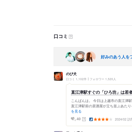
口コミ
？
好みのあう人を
のび犬
口コミ 1,102件
フォロワー 1,520人
直江津駅すぐの「ひろ坊」は若
こんばんは。 今日は上越市の直江津
直江津駅前の居酒屋が立ち並ぶあたりを
を見る
2024/02 訪
？
40