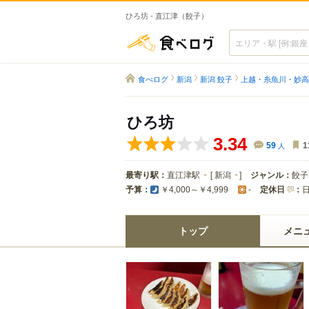
ひろ坊 - 直江津（餃子）
食べログ
食べログ
新潟
新潟 餃子
上越・糸魚川・妙高
ひろ坊
3.34
59
人
1
最寄り駅：
直江津駅
[
新潟
]
ジャンル：
餃子
予算：
定休日
：
￥4,000～￥4,999
-
トップ
メニ