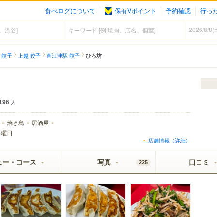
食べログについて
保有Vポイント
予約確認
行っ
 餃子
上越 餃子
直江津駅 餃子
ひろ坊
196
人
焼き鳥
居酒屋
日曜日
店舗情報（詳細）
ュー・コース
写真
口コミ
225