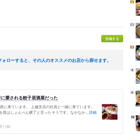
1
2
投稿する
3
フォローすると、その人のオススメのお店から探せます。
4
5
者に愛される餃子居酒屋だった
駅前に来ています。 上越支店の社員と一緒に来ています。
昔はしょんべん横丁と言ったそうです。なかなか...
詳細
問
1回