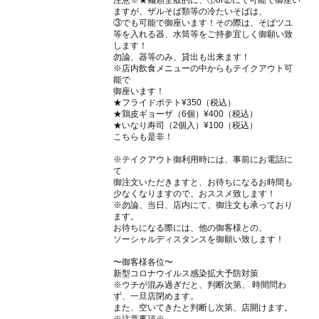
注意※★麺類全般的に、①or②にて可能で御座い
ますが、ザルそば類等の冷たいそばは、
③でも可能で御座います！その際は、そばツユ
等を入れる器、水筒等をご持参宜しく御願い致
します！
勿論、器等のみ、貸出も出来ます！
※店内飲食メニューの中からもテイクアウト可
能で
御座います！
★フライドポテト¥350（税込）
★鶏皮ギョーザ（6個）¥400（税込）
★いなり寿司（2個入）¥100（税込）
こちらも是非！
※テイクアウト御利用時には、事前にお電話に
て
御注文いただきますと、お待ちになるお時間も
少なくなりますので、おススメ致します！
※勿論、当日、店内にて、御注文も承っており
ます。
お待ちになる際には、他の御客様との、
ソーシャルディスタンスを御願い致します！
〜御客様各位〜
新型コロナウイルス感染拡大予防対策
※ウチが混み過ぎだと、判断次第、 時間問わ
ず、一旦店閉めます。
また、空いてきたと判断し次第、店開けます。