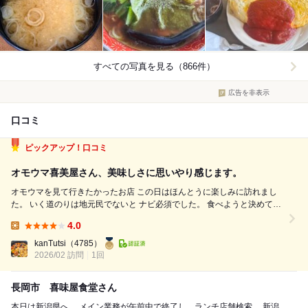
すべての写真を見る（866件）
広告を非表示
口コミ
ピックアップ！口コミ
オモウマ喜美屋さん、美味しさに思いやり感じます。
オモウマを見て行きたかったお店 この日はほんとうに楽しみに訪れまし
た。 いく道のりは地元民でないと ナビ必須でした。 食べようと決めてい
たのは ラーメンとオムライス。 結果から話すと、美味しかったし大満
4.0
足。 それ伝えたかったけど､､､､､ 伝えれず 社長がお会計して...
Lunch:
kanTutsi
（4785）
2026/02 訪問
1回
長岡市 喜味屋食堂さん
本日は新潟県へ。 メイン業務が午前中で終了し、ランチ店舗検索。 新潟