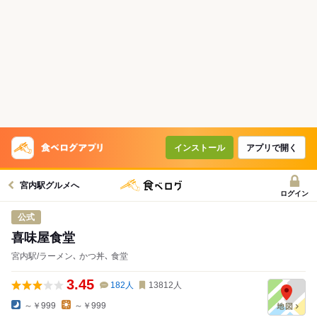
インストール
アプリで開く
宮内駅グルメへ
ログイン
公式
喜味屋食堂
宮内駅/ラーメン､ かつ丼､ 食堂
3.45
182
人
13812
人
～￥999
～￥999