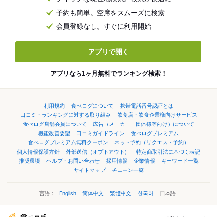
予約も簡単。空席をスムーズに検索
会員登録なし。すぐに利用開始
アプリで開く
アプリなら1ヶ月無料でランキング検索！
利用規約
食べログについて
携帯電話番号認証とは
口コミ・ランキングに対する取り組み
飲食店・飲食企業様向けサービス
食べログ店舗会員について
広告（メーカー・団体様等向け）について
機能改善要望
口コミガイドライン
食べログプレミアム
食べログプレミアム無料クーポン
ネット予約（リクエスト予約）
個人情報保護方針
外部送信（オプトアウト）
特定商取引法に基づく表記
推奨環境
ヘルプ・お問い合わせ
採用情報
企業情報
キーワード一覧
サイトマップ
チェーン一覧
言語：
English
简体中文
繁體中文
한국어
日本語