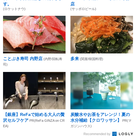
す。
店
(ロケットナウ)
(サッポロビール)
ことぶき寿司 内野店
多来
(内野/回転寿
(関屋/韓国料理)
司)
【銀座】ReFaで始める大人の贅
炭酸水やお茶をアレンジ！夏の
沢セルフケア
水分補給【クロワッサン】
PR(ReFa GINZA on CR
PR(マ
EA)
ガジンハウス)
Recommended by