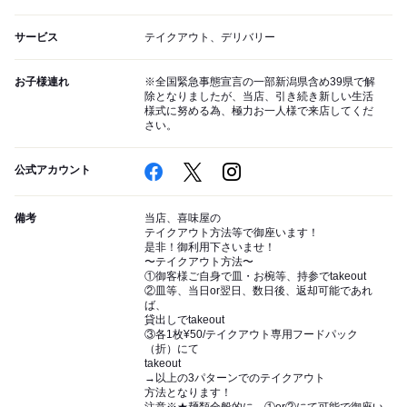
サービス
テイクアウト、デリバリー
お子様連れ
※全国緊急事態宣言の一部新潟県含め39県で解
除となりましたが、当店、引き続き新しい生活
様式に努める為、極力お一人様で来店してくだ
さい。
公式アカウント
備考
当店、喜味屋の
テイクアウト方法等で御座います！
是非！御利用下さいませ！
〜テイクアウト方法〜
①御客様ご自身で皿・お椀等、持参でtakeout
②皿等、当日or翌日、数日後、返却可能であれ
ば、
貸出しでtakeout
③各1枚¥50/テイクアウト専用フードパック
（折）にて
takeout
→以上の3パターンでのテイクアウト
方法となります！