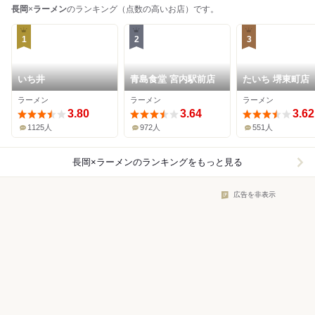
長岡
×
ラーメン
のランキング（点数の高いお店）です。
1
2
3
いち井
青島食堂 宮内駅前店
たいち 堺東町店
ラーメン
ラーメン
ラーメン
3.80
3.64
3.62
1125人
972人
551人
長岡×ラーメン
のランキングをもっと見る
広告を非表示