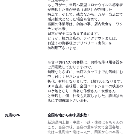
※注意事項※
もし万が一、当店へ新型コロナウイルス感染者
が来店した事が発覚（連絡）が判明した
時点で、そして、残念ながら、万が一当店にて
感染拡大となった場合も含めて、
当面の休業等は、勿論の事、店内飲食を、ワク
チンが出来、
日本が安全になるまで止めます。
どうか、極力当店の、テイクアウトまたは、
お近くの御客様はデリバリー（出前）を
御利用下さいませ。
※食べ切れないお客様は、お持ち帰り用容器を
ご用意致しておりますので、
無理ならさずに、当店スタッフまでお気軽にお
申し付けくださいませ。
折代、有料となりまして、1枚¥30となります。
★※当店、喜味屋、全国ロードショーの映画の
ロケ地となり、有名な俳優さん・女優さん
と来店し、僕、社長も共演しました。詳細は当
店にて御確認下さいませ。
お店のPR
全国各地から御来店多数！
新潟県内上越・中越・下越・佐渡はもちろんの
こと、当店の味、当店の量を求めて全国各地、
北は→北海道〜南は→九州、四国からの本当に