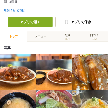
火曜日
店舗情報（詳細）
アプリで開く
アプリで保存
写真
口コミ
トップ
メニュー
804
182
写真