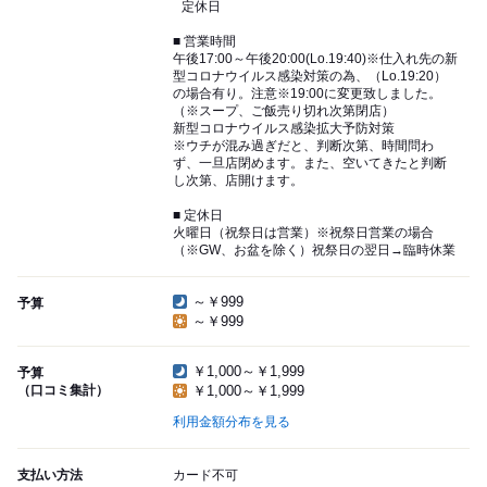
定休日
■ 営業時間
午後17:00～午後20:00(Lo.19:40)※仕入れ先の新
型コロナウイルス感染対策の為、（Lo.19:20）
の場合有り。注意※19:00に変更致しました。
（※スープ、ご飯売り切れ次第閉店）
新型コロナウイルス感染拡大予防対策
※ウチが混み過ぎだと、判断次第、時間問わ
ず、一旦店閉めます。また、空いてきたと判断
し次第、店開けます。
■ 定休日
火曜日（祝祭日は営業）※祝祭日営業の場合
（※GW、お盆を除く）祝祭日の翌日→臨時休業
～￥999
予算
～￥999
￥1,000～￥1,999
予算
（口コミ集計）
￥1,000～￥1,999
利用金額分布を見る
支払い方法
カード不可