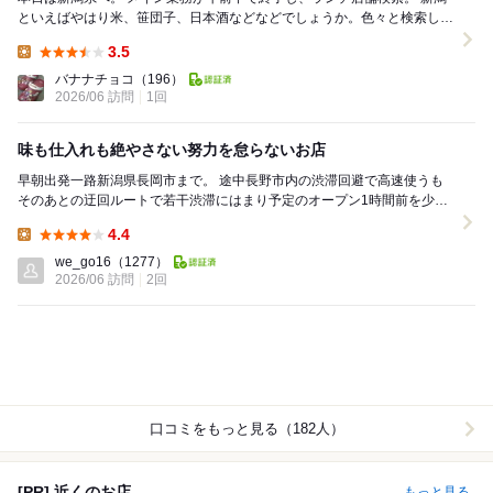
といえばやはり米、笹団子、日本酒などなどでしょうか。色々と検索した
中で、某テレビ番組でも紹介されていた喜味屋...
3.5
Lunch:
バナナチョコ
（196）
2026/06 訪問
1回
味も仕入れも絶やさない努力を怠らないお店
早朝出発一路新潟県長岡市まで。 途中長野市内の渋滞回避で高速使うも
そのあとの迂回ルートで若干渋滞にはまり予定のオープン1時間前を少し
過ぎた所で到着。 2度目の訪問です。 お店...
4.4
Lunch:
we_go16
（1277）
2026/06 訪問
2回
口コミをもっと見る（182人）
[PR] 近くのお店
もっと見る