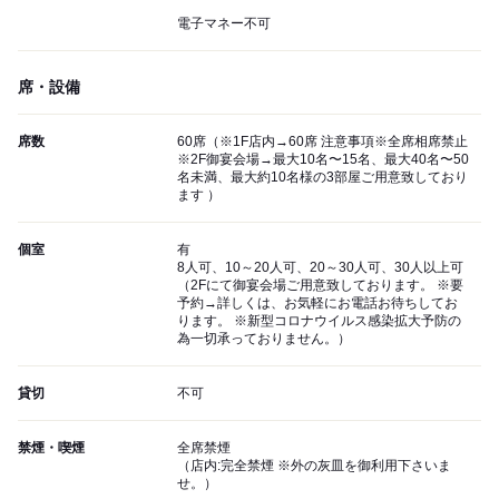
電子マネー不可
席・設備
席数
60席（※1F店内→60席 注意事項※全席相席禁止
※2F御宴会場→最大10名〜15名、最大40名〜50
名未満、最大約10名様の3部屋ご用意致しており
ます ）
個室
有
8人可、10～20人可、20～30人可、30人以上可
（2Fにて御宴会場ご用意致しております。 ※要
予約→詳しくは、お気軽にお電話お待ちしてお
ります。 ※新型コロナウイルス感染拡大予防の
為一切承っておりません。）
貸切
不可
禁煙・喫煙
全席禁煙
（店内:完全禁煙 ※外の灰皿を御利用下さいま
せ。）