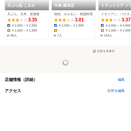
天ぷら処 こさか
牛角 黒埼店
トラットリア ノ
クチーナ 新潟鐙
天ぷら、天丼、居酒屋
焼肉、ホルモン、韓国料理
イタリアン、パスタ
3.35
3.01
3.37
￥2,000～￥2,999
￥2,000～￥2,999
￥4,000～￥4,999
Dinner:
Dinner:
Dinner:
￥1,000～￥1,999
-
￥1,000～￥1,999
Lunch:
Lunch:
Lunch:
48人
7人
104人
広告を非表示
店舗情報（詳細）
編集
アクセス
住所を編集