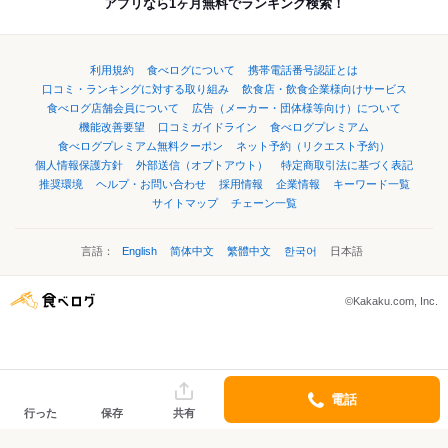
アプリなら1ヶ月無料でランキング検索！
利用規約
食べログについて
携帯電話番号認証とは
口コミ・ランキングに対する取り組み
飲食店・飲食企業様向けサービス
食べログ店舗会員について
広告（メーカー・団体様等向け）について
機能改善要望
口コミガイドライン
食べログプレミアム
食べログプレミアム無料クーポン
ネット予約（リクエスト予約）
個人情報保護方針
外部送信（オプトアウト）
特定商取引法に基づく表記
推奨環境
ヘルプ・お問い合わせ
採用情報
企業情報
キーワード一覧
サイトマップ
チェーン一覧
言語：
English
简体中文
繁體中文
한국어
日本語
©Kakaku.com, Inc.
電話
行った
保存
共有