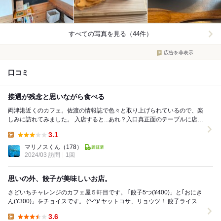
すべての写真を見る（44件）
広告を非表示
口コミ
接遇が残念と思いながら食べる
両津港近くのカフェ。佐渡の情報誌で色々と取り上げられているので、楽
しみに訪れてみました。 入店すると...あれ？入口真正面のテーブルに店員
さんが談笑しています。他にお客さんが...
3.1
Lunch:
マリノスくん
（178）
2024/03 訪問
1回
思いの外、餃子が美味しいお店。
さどいちチャレンジのカフェ屋５軒目です。 ｢餃子5つ(¥400)」と｢おにき
ん(¥300)」をチョイスです。 (^-^)/ ヤットコサ、リョウツ！ 餃子ライスに
したか...
3.6