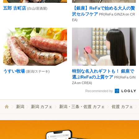
五郎 古町店
【銀座】ReFaで始める大人の贅
(白山/居酒屋)
沢セルフケア
PR(ReFa GINZA on CR
EA)
うすい牧場
特別な名入れギフトも！ 銀座で
(新潟/ステーキ)
選ぶReFaの上質ケア
PR(ReFa GIN
ZA on CREA)
Recommended by
新潟
新潟 カフェ
新潟・三条・佐渡 カフェ
佐渡 カフェ