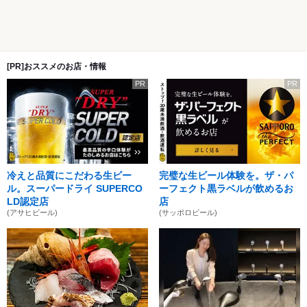
[PR]おススメのお店・情報
PR
PR
冷えと品質にこだわる生ビー
完璧な生ビール体験を。ザ・パ
ル。スーパードライ SUPERCO
ーフェクト黒ラベルが飲めるお
LD認定店
店
(アサヒビール)
(サッポロビール)