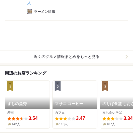
人...
ラーメン情報
近くのグルメ情報まとめをもっと見る
周辺のお店ランキング
1
2
3
すしの魚秀
マサニ コーヒー
のりば食堂 しお
両津店
寿司
カフェ
立ち食いそば
3.54
3.47
3.34
142人
118人
107人