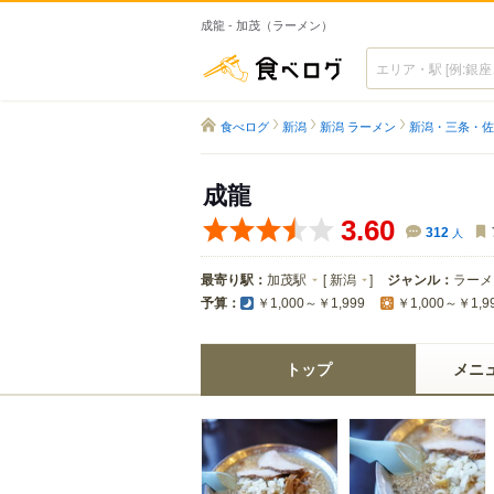
成龍 - 加茂（ラーメン）
食べログ
食べログ
新潟
新潟 ラーメン
新潟・三条・佐
成龍
3.60
312
人
最寄り駅：
加茂駅
[
新潟
]
ジャンル：
ラーメ
予算：
￥1,000～￥1,999
￥1,000～￥1,9
トップ
メニ