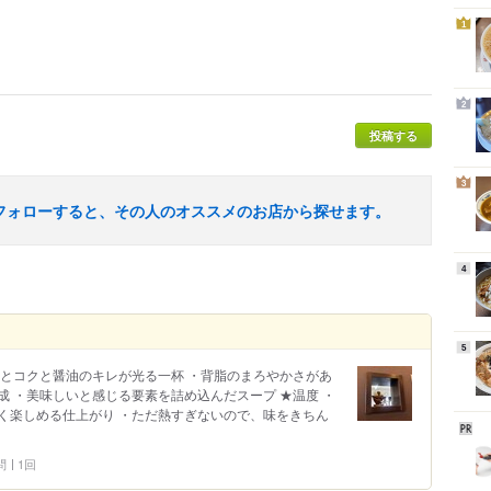
1
2
投稿する
3
フォローすると、その人のオススメのお店から探せます。
4
5
みとコクと醤油のキレが光る一杯 ・背脂のまろやかさがあ
 ・美味しいと感じる要素を詰め込んだスープ ★温度 ・
く楽しめる仕上がり ・ただ熱すぎないので、味をきちん
問
1回