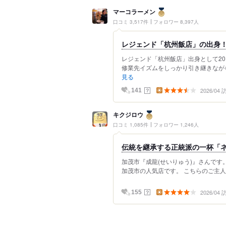
マーコラーメン
口コミ 3,517件
フォロワー 8,397人
レジェンド「杭州飯店」の出身
レジェンド「杭州飯店」出身として20
修業先イズムをしっかり引き継きながら
見る
2026/04
？
141
キクジロウ
口コミ 1,085件
フォロワー 1,246人
伝統を継承する正統派の一杯「
加茂市『成龍(せいりゅう)』さんです。
加茂市の人気店です。 こちらのご主人
2026/04
？
155