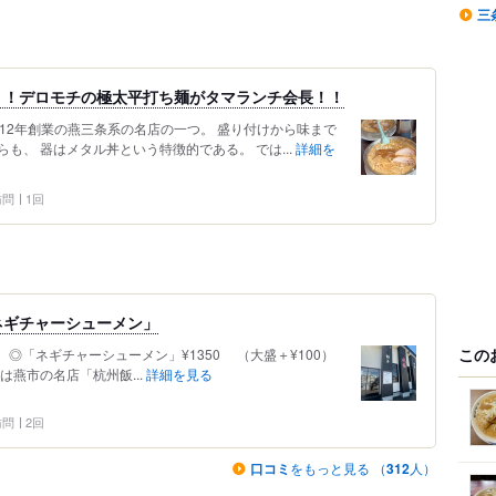
三
！！デロモチの極太平打ち麺がタマランチ会長！！
12年創業の燕三条系の名店の一つ。 盛り付けから味まで
も、 器はメタル丼という特徴的である。 では...
詳細を
 訪問
1回
ネギチャーシューメン」
この
 ◎「ネギチャーシューメン」¥1350 （大盛＋¥100）
は燕市の名店「杭州飯...
詳細を見る
 訪問
2回
口コミ
をもっと見る （
312
人）