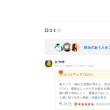
口コミ
？
好みのあう人を
g_tsuji
口コミ 1,036件
フォロワー 126人
ピックアップ！口コミ
★スープ ・細かな背脂が浮かぶ、甘
りつつ、後味はしっかり引き締まる構成
脂の膜で冷めにくく、最後までおいし
と感じ取りやすい絶妙...
詳細を見る
2026/03 訪
？
23