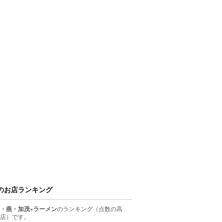
のお店ランキング
・燕・加茂×ラーメン
のランキング
（点数の高
店）
です。