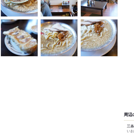
周辺
三条
いお