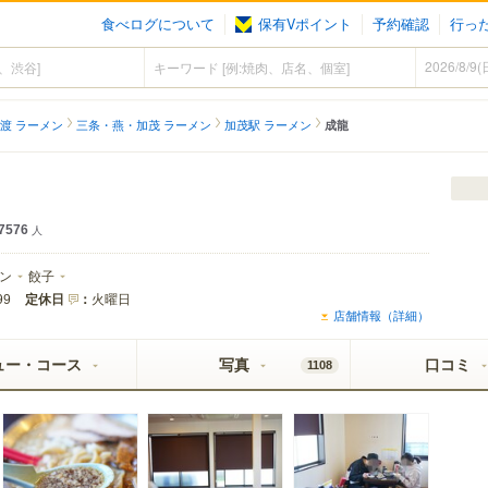
食べログについて
保有Vポイント
予約確認
行っ
渡 ラーメン
三条・燕・加茂 ラーメン
加茂駅 ラーメン
成龍
7576
人
ン
餃子
定休日
：
火曜日
99
店舗情報（詳細）
ュー・コース
写真
口コミ
1108