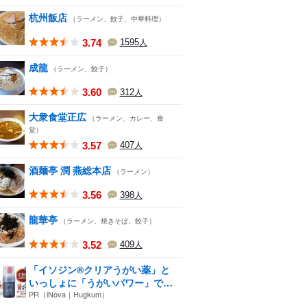
杭州飯店
（ラーメン、餃子、中華料理）
3.74
1595
人
成龍
（ラーメン、餃子）
3.60
312
人
大衆食堂正広
（ラーメン、カレー、食
堂）
3.57
407
人
酒麺亭 潤 燕総本店
（ラーメン）
3.56
398
人
龍華亭
（ラーメン、焼きそば、餃子）
3.52
409
人
「イソジン®クリアうがい薬」と
いっしょに「うがいパワー」で
一...
PR（iNova｜Hugkum）