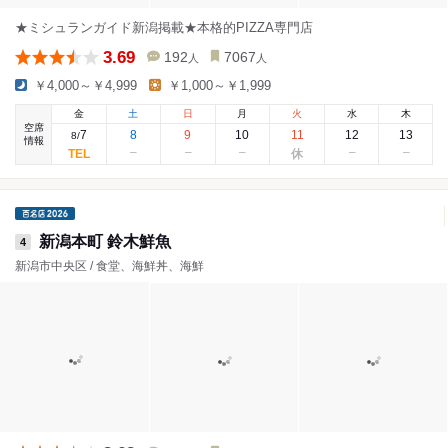
★ミシュランガイド新潟掲載★本格的PIZZA専門店
3.69
192
7067
人
人
￥4,000～￥4,999
￥1,000～￥1,999
金
土
日
月
火
水
木
空席
7
8
9
10
11
12
13
8
/
情報
新潟本町 鈴木鮮魚
4
新潟市中央区 / 食堂、海鮮丼、海鮮