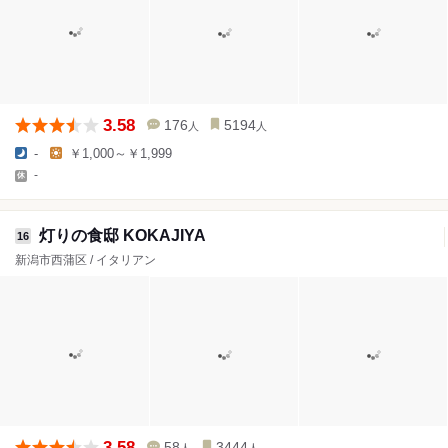
3.58
176
5194
人
人
-
￥1,000～￥1,999
-
灯りの食邸 KOKAJIYA
16
新潟市西蒲区 / イタリアン
3.58
58
3444
人
人