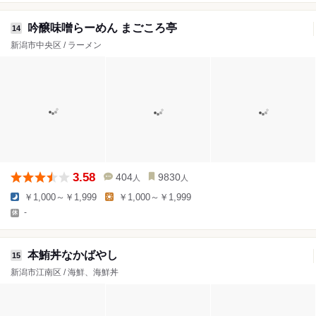
吟醸味噌らーめん まごころ亭
14
新潟市中央区 / ラーメン
3.58
404
9830
人
人
￥1,000～￥1,999
￥1,000～￥1,999
-
本鮪丼なかばやし
15
新潟市江南区 / 海鮮、海鮮丼