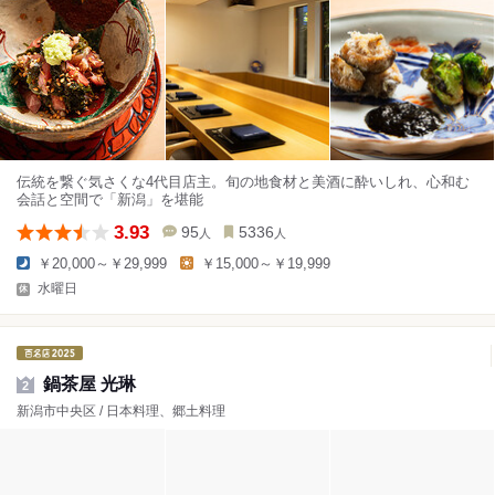
伝統を繋ぐ気さくな4代目店主。旬の地食材と美酒に酔いしれ、心和む
会話と空間で「新潟」を堪能
3.93
95
5336
人
人
￥20,000～￥29,999
￥15,000～￥19,999
水曜日
鍋茶屋 光琳
2
新潟市中央区 / 日本料理、郷土料理