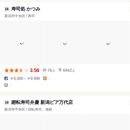
寿司処 かつみ
18
新潟市中央区 / 寿司
3.56
76
4442
人
人
￥8,000～￥9,999
-
-
廻転寿司弁慶 新潟ピア万代店
19
新潟市中央区 / 回転寿司、海鮮