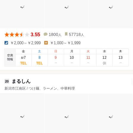
3.55
1800
57718
人
人
￥2,000～￥2,999
￥1,000～￥1,999
金
土
日
月
火
水
木
空席
7
8
9
10
11
12
13
8
/
情報
まるしん
20
新潟市江南区 / つけ麺、ラーメン、中華料理