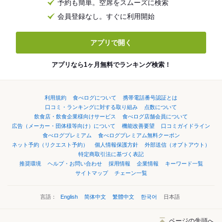
予約も簡単。空席をスムーズに検索
会員登録なし。すぐに利用開始
アプリで開く
アプリなら1ヶ月無料でランキング検索！
利用規約
食べログについて
携帯電話番号認証とは
口コミ・ランキングに対する取り組み
点数について
飲食店・飲食企業様向けサービス
食べログ店舗会員について
広告（メーカー・団体様等向け）について
機能改善要望
口コミガイドライン
食べログプレミアム
食べログプレミアム無料クーポン
ネット予約（リクエスト予約）
個人情報保護方針
外部送信（オプトアウト）
特定商取引法に基づく表記
推奨環境
ヘルプ・お問い合わせ
採用情報
企業情報
キーワード一覧
サイトマップ
チェーン一覧
言語：
English
简体中文
繁體中文
한국어
日本語
ページの先頭へ