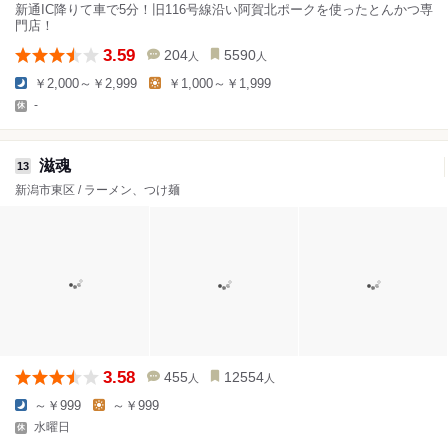
新通IC降りて車で5分！旧116号線沿い阿賀北ポークを使ったとんかつ専
門店！
3.59
204
5590
人
人
￥2,000～￥2,999
￥1,000～￥1,999
-
滋魂
13
新潟市東区 / ラーメン、つけ麺
3.58
455
12554
人
人
～￥999
～￥999
水曜日