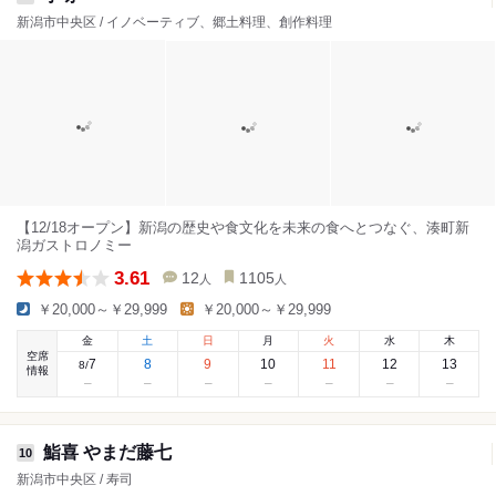
新潟市中央区 / イノベーティブ、郷土料理、創作料理
【12/18オープン】新潟の歴史や食文化を未来の食へとつなぐ、湊町新
潟ガストロノミー
3.61
12
1105
人
人
￥20,000～￥29,999
￥20,000～￥29,999
金
土
日
月
火
水
木
空席
7
8
9
10
11
12
13
8
/
情報
鮨喜 やまだ藤七
10
新潟市中央区 / 寿司