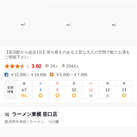
【新潟駅から徒歩1分】落ち着きのある上質な大人の空間で鮨とお酒を
ご堪能下さい
3.60
39
2044
人
人
￥15,000～￥19,999
￥6,000～￥7,999
金
土
日
月
火
水
木
空席
7
8
9
10
11
12
13
8
/
情報
ラーメン東横 笹口店
11
新潟市中央区 / ラーメン、つけ麺