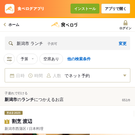
インストール
アプリで開く
ホーム
ログイン
変更
新潟市 ランチ
子供可
予算
空席あり
他の検索条件
日時
時間
人数
でネット予約
子連れで行ける
新潟市
の
ランチ
につかえる
お店
651
件
割烹 渡辺
1
新潟市西蒲区 / 日本料理