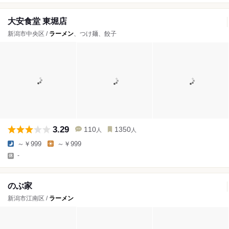
大安食堂 東堀店
新潟市中央区 /
ラーメン
、つけ麺、餃子
3.29
110
1350
人
人
～￥999
～￥999
-
のぶ家
新潟市江南区 /
ラーメン