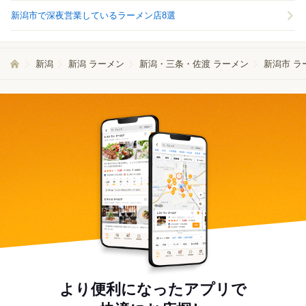
新潟市で深夜営業しているラーメン店8選
新潟
新潟 ラーメン
新潟・三条・佐渡 ラーメン
新潟市 ラ
より便利になったアプリで