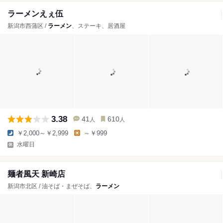
ラーメンえぇ伍
新潟市西蒲区 /
ラーメン
、ステーキ、居酒屋
3.38
41
610
人
人
￥2,000～￥2,999
～￥999
水曜日
麺者風天 新崎店
新潟市北区 / 油そば・まぜそば、
ラーメン