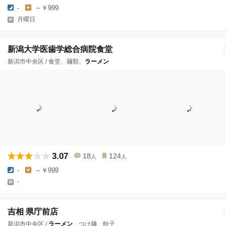
-
～￥999
月曜日
新潟大学医歯学総合病院食堂
新潟市中央区 / 食堂、麺類、
ラーメン
3.07
18
124
人
人
-
～￥999
-
吉相 県庁前店
新潟市中央区 /
ラーメン
、つけ麺、餃子