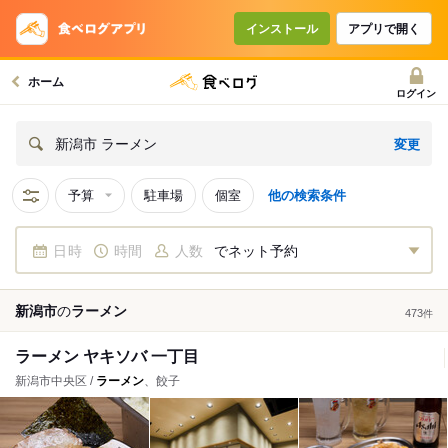
インストール
アプリで開く
ホーム
ログイン
変更
新潟市 ラーメン
予算
駐車場
個室
他の検索条件
日時
時間
人数
でネット予約
新潟市
の
ラーメン
473
件
ラーメン ヤキソバ 一丁目
新潟市中央区 /
ラーメン
、餃子