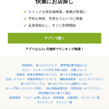
快適にお店探し
クイックな現在地検索。検索が快適に
予約も簡単。空席をスムーズに検索
会員登録なし。すぐに利用開始
アプリで開く
アプリなら1ヶ月無料でランキング検索！
利用規約
食べログについて
携帯電話番号認証とは
口コミ・ランキングに対する取り組み
点数について
飲食店・飲食企業様向けサービス
食べログ店舗会員について
広告（メーカー・団体様等向け）について
機能改善要望
口コミガイドライン
食べログプレミアム
食べログプレミアム無料クーポン
ネット予約（リクエスト予約）
個人情報保護方針
外部送信（オプトアウト）
特定商取引法に基づく表記
推奨環境
ヘルプ・お問い合わせ
採用情報
企業情報
キーワード一覧
サイトマップ
チェーン一覧