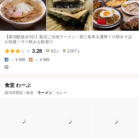
【新潟駅徒歩3分】新潟ご当地ラーメン・燕三条系＆濃厚ドロ焼きそば
が自慢！サク飲みも歓迎◎
3.28
62
1267
人
人
～￥999
～￥999
-
食堂 わーぷ
新潟市西区 / 食堂、
ラーメン
、カレー