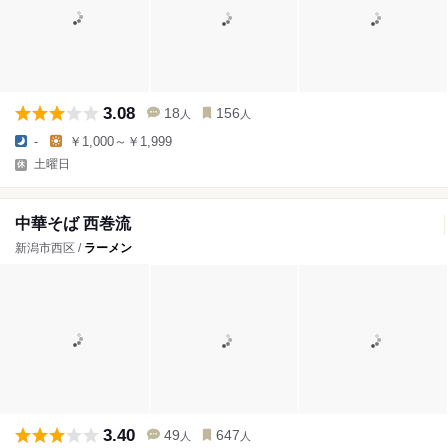
3.08
18
156
人
人
-
￥1,000～￥1,999
土曜日
中華そば 西巻流
新潟市西区 /
ラーメン
3.40
49
647
人
人