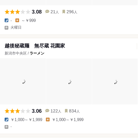
3.08
21
296
人
人
-
～￥999
火曜日
越後秘蔵麺 無尽蔵 花園家
新潟市中央区 /
ラーメン
3.06
122
834
人
人
￥1,000～￥1,999
￥1,000～￥1,999
-