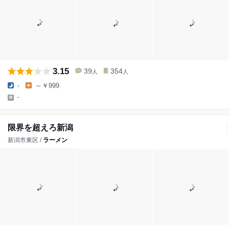
3.15
39
354
人
人
-
～￥999
-
限界を超えろ新潟
新潟市東区 /
ラーメン