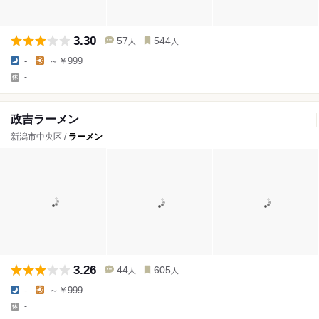
3.30
57
544
人
人
-
～￥999
-
政吉ラーメン
新潟市中央区 /
ラーメン
3.26
44
605
人
人
-
～￥999
-