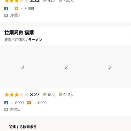
3.23
42
751
人
人
-
～￥999
月曜日
拉麺厨房 福麺
新潟市西蒲区 /
ラーメン
3.27
50
442
人
人
～￥999
～￥999
木曜日
関連する検索条件