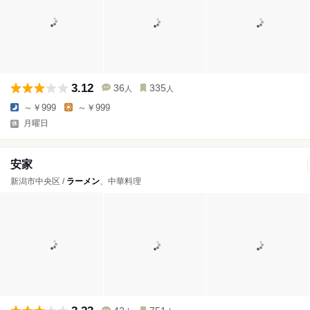
3.12
36
335
人
人
～￥999
～￥999
月曜日
安家
新潟市中央区 /
ラーメン
、中華料理