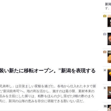
新潟
す。
1
2
3
装い新たに移転オープン。”新潟を表現する
4
「兄弟寿し」は目覚ましい変貌を遂げた。各地から仕入れたネタで握
5
た“新潟前寿司”へ。地の利を活かし、施すのは最小限、素材本来の
旨みを主役にした握りは、粕酢をほんの少し混ぜた2種の酢のまろ
共に、新潟の山海の恵みを存分に堪能できる類いない店だ。