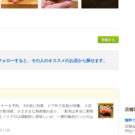
投稿する
フォローすると、その人のオススメのお店から探せます。
ィナーを予約。 5分前に到着、ドア外で店員が待機。 入店
店舗
が新潟産。さまざまな海産物があり、「新潟は本当に素晴
とノドグロは感動的に美味しいが、一番印象的だったのは
無料
店舗
問
1回
PRが