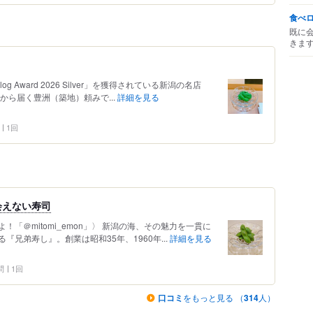
食べ
既に
きま
g Award 2026 Silver」を獲得されている新潟の名店
から届く豊洲（築地）頼みで...
詳細を見る
1回
会えない寿司
「＠mitomi_emon」〉 新潟の海、その魅力を一貫に
兄弟寿し』。創業は昭和35年、1960年...
詳細を見る
問
1回
口コミ
をもっと見る （
314
人）