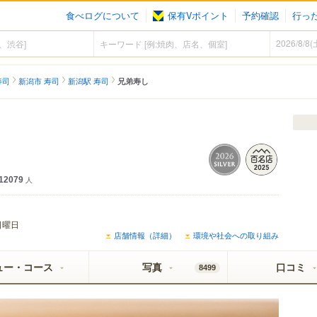
食べログについて
保有Vポイント
予約確認
行っ
寿司
新潟市 寿司
新潟駅 寿司
兄弟寿し
12079
人
日曜日
店舗情報（詳細）
環境や社会への取り組み
ュー・コース
写真
口コミ
8499