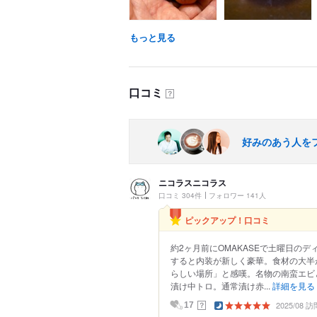
もっと見る
口コミ
？
好みのあう人を
ニコラスニコラス
口コミ 304件
フォロワー 141人
ピックアップ！口コミ
約2ヶ月前にOMAKASEで土曜日のデ
すると内装が新しく豪華。食材の大半
らしい場所」と感嘆。名物の南蛮エビ
漬け中トロ。通常漬け赤...
詳細を見る
2025/08 訪
？
17