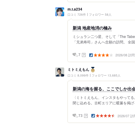
m.t.a234
口コミ 726件
フォロワー 58人
新潟 地産地消の極み
ミシュラン二つ星、そして「The Tabelo
「兄弟寿司」さんへ念願の訪問。 全国
2026/08 訪問
？
7
ミトミえもん
口コミ 8,099件
フォロワー 13,685人
新潟の海を握る、ここでしか出
〈ミトミえもん、インスタもやってるよ！
閉じ込める。古町エリアに暖簾を掲げる『
2026/07 訪
？
73