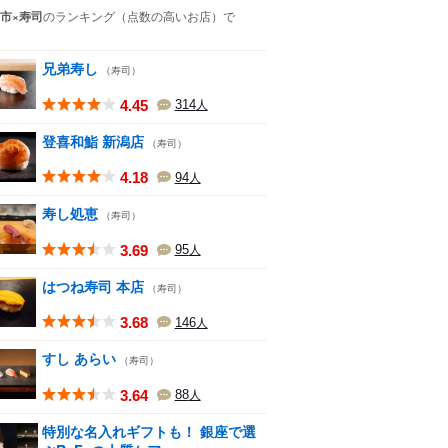
市×寿司
のランキング
（点数の高いお店）
で
兄弟寿し
（寿司）
4.45
314
人
登喜和鮨 新潟店
（寿司）
4.18
94
人
寿し処恵
（寿司）
3.69
95
人
はつね寿司 本店
（寿司）
3.68
146
人
すし あらい
（寿司）
3.64
88
人
特別な名入れギフトも！ 銀座で選