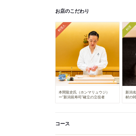
お店のこだわり
料理人
料理
本間龍史氏（ホンマリュウジ）
新潟
ー”新潟前寿司”確立の立役者
材の9
コース