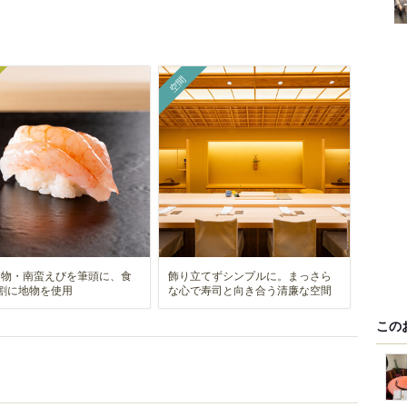
空間
名物・南蛮えびを筆頭に、食
飾り立てずシンプルに。まっさら
割に地物を使用
な心で寿司と向き合う清廉な空間
この