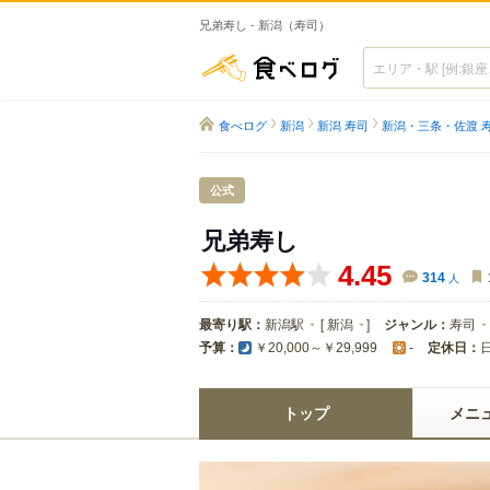
兄弟寿し - 新潟（寿司）
食べログ
食べログ
新潟
新潟 寿司
新潟・三条・佐渡 
公式
兄弟寿し
4.45
314
人
最寄り駅：
新潟駅
[
新潟
]
ジャンル：
寿司
予算：
定休日：
￥20,000～￥29,999
-
トップ
メニ