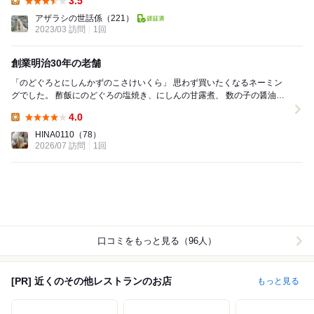
3.5
Lunch:
アザラシの世話係
（221）
2023/03 訪問
1回
創業明治30年の老舗
「のどぐろとにしんかずのこさけいくら」 思わず買いたくなるネーミン
グでした。 酢飯にのどぐろの塩焼き、にしんの甘露煮、 数の子の醤油漬
け、鮭の塩焼き、いくらの醤油漬け ...
4.0
Lunch:
HINA0110
（78）
2026/07 訪問
1回
口コミをもっと見る（96人）
[PR] 近くのその他レストランのお店
もっと見る