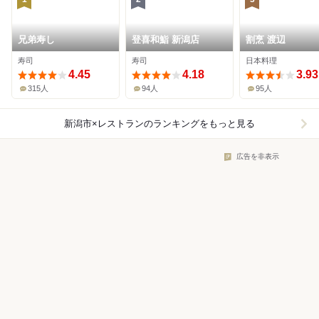
兄弟寿し
登喜和鮨 新潟店
割烹 渡辺
寿司
寿司
日本料理
4.45
4.18
3.93
315人
94人
95人
新潟市×レストラン
のランキングをもっと見る
広告を非表示