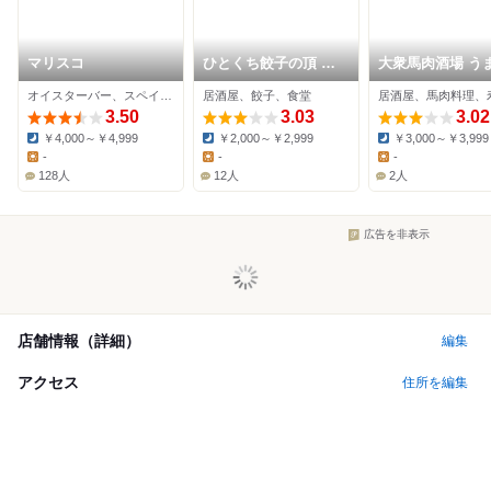
マリスコ
ひとくち餃子の頂 新
大衆馬肉酒場 う
潟弁天店
新潟駅前店
オイスターバー、スペイン料理、かき
居酒屋、餃子、食堂
居酒屋、馬肉料理、
3.50
3.03
3.02
￥4,000～￥4,999
￥2,000～￥2,999
￥3,000～￥3,999
Dinner:
Dinner:
Dinner:
-
-
-
Lunch:
Lunch:
Lunch:
128人
12人
2人
広告を非表示
店舗情報（詳細）
編集
アクセス
住所を編集