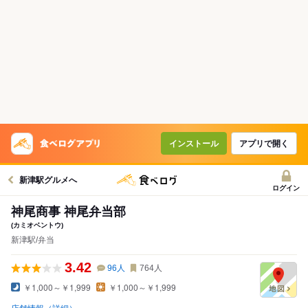
インストール
アプリで開く
新津駅グルメへ
ログイン
神尾商事 神尾弁当部
(カミオベントウ)
新津駅/弁当
3.42
96
人
764
人
￥1,000～￥1,999
￥1,000～￥1,999