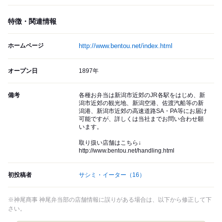
特徴・関連情報
ホームページ
http://www.bentou.net/index.html
オープン日
1897年
備考
各種お弁当は新潟市近郊のJR各駅をはじめ、新
潟市近郊の観光地、新潟空港、佐渡汽船等の新
潟港、新潟市近郊の高速道路SA・PA等にお届け
可能ですが、詳しくは当社までお問い合わせ願
います。
取り扱い店舗はこちら↓
http://www.bentou.net/handling.html
初投稿者
サシミ・イーター
（16）
※神尾商事 神尾弁当部の店舗情報に誤りがある場合は、以下から修正して下
さい。