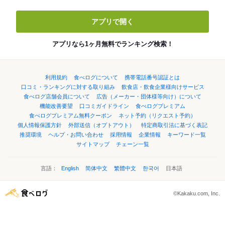
アプリで開く
アプリなら1ヶ月無料でランキング検索！
利用規約
食べログについて
携帯電話番号認証とは
口コミ・ランキングに対する取り組み
飲食店・飲食企業様向けサービス
食べログ店舗会員について
広告（メーカー・団体様等向け）について
機能改善要望
口コミガイドライン
食べログプレミアム
食べログプレミアム無料クーポン
ネット予約（リクエスト予約）
個人情報保護方針
外部送信（オプトアウト）
特定商取引法に基づく表記
推奨環境
ヘルプ・お問い合わせ
採用情報
企業情報
キーワード一覧
サイトマップ
チェーン一覧
言語：
English
简体中文
繁體中文
한국어
日本語
©Kakaku.com, Inc.