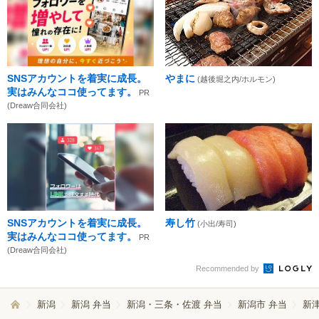
SNSアカウントを着実に成長。
やまに
(越後堀之内/ホルモン)
実はみんなココ使ってます。
PR
(Dreaw合同会社)
SNSアカウントを着実に成長。
寿し竹
(小出/寿司)
実はみんなココ使ってます。
PR
(Dreaw合同会社)
Recommended by
新潟
新潟 弁当
新潟・三条・佐渡 弁当
新潟市 弁当
新津