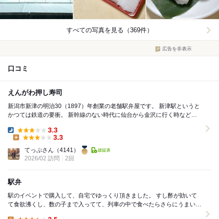
すべての写真を見る（369件）
広告を非表示
口コミ
えんがわ押し寿司
新潟市新津の明治30（1897）年創業の老舗駅弁屋です。 新津駅というと
かつては鉄道の要衝。 新幹線のない時代に仙台から金沢に行く時など
は、仙台から郡山まで東北本線、郡山から新...
3.3
Dinner:
3.3
Lunch:
てっぷさん
（4141）
2026/02 訪問
2回
駅弁
駅のイベントで購入して、自宅でゆっくり頂きました。 すし酢が効いて
て食欲沸くし、数の子まで入ってて、列車の中で食べたらさらにうまいん
だろうな～て思う。 五目って書いてあるけどサ...