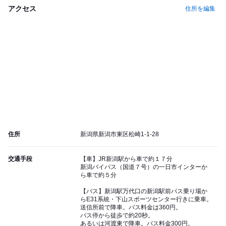
アクセス
住所を編集
住所
新潟県新潟市東区松崎1-1-28
交通手段
【車】JR新潟駅から車で約１７分
新潟バイパス（国道７号）の一日市インターか
ら車で約５分
【バス】新潟駅万代口の新潟駅前バス乗り場か
らE31系統・下山スポーツセンター行きに乗車。
送信所前で降車。バス料金は360円。
バス停から徒歩で約20秒。
あるいは河渡東で降車。バス料金300円。