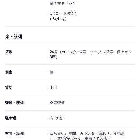
電子マネー不可
QRコード決済可
（PayPay）
席・設備
席数
24席（カウンター4席 テーブル12席 個上がり
8席）
個室
無
貸切
不可
禁煙・喫煙
全席禁煙
駐車場
有（8台）
空間・設備
落ち着いた空間、カウンター席あり、座敷あ
り、無料Wi-Fiあり、車椅子で入店可