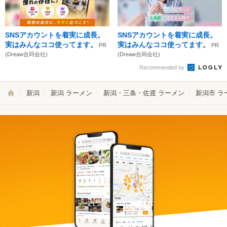
SNSアカウントを着実に成長。
SNSアカウントを着実に成長。
実はみんなココ使ってます。
実はみんなココ使ってます。
PR
PR
(Dreaw合同会社)
(Dreaw合同会社)
Recommended by
新潟
新潟 ラーメン
新潟・三条・佐渡 ラーメン
新潟市 ラ