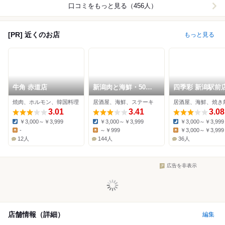
口コミをもっと見る（456人）
[PR] 近くのお店
もっと見る
牛角 赤道店
新潟肉と海鮮・50種
四季彩 新潟駅前
の地酒 つるまる
焼肉、ホルモン、韓国料理
居酒屋、海鮮、ステーキ
居酒屋、海鮮、焼き
3.01
3.41
3.08
￥3,000～￥3,999
￥3,000～￥3,999
￥3,000～￥3,999
Dinner:
Dinner:
Dinner:
-
～￥999
￥3,000～￥3,999
Lunch:
Lunch:
Lunch:
12人
144人
36人
広告を非表示
店舗情報（詳細）
編集