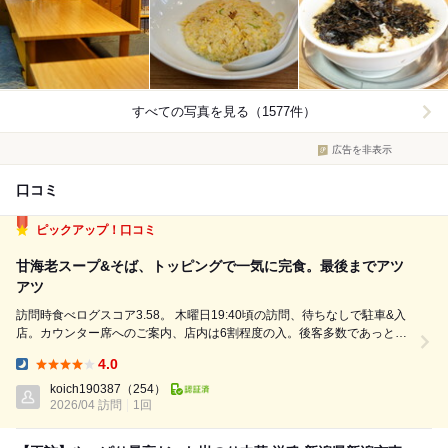
すべての写真を見る（1577件）
広告を非表示
口コミ
ピックアップ！口コミ
甘海老スープ&そば、トッピングで一気に完食。最後までアツ
アツ
訪問時食べログスコア3.58。 木曜日19:40頃の訪問、待ちなしで駐車&入
店。カウンター席へのご案内、店内は6割程度の入。後客多数であっとい
う間に満席です。 メニューを眺めながら色々と悩みましたが、なかなか
4.0
他店では見かけないこちらをコール。 ⚪︎香味濃醇甘海老そば1,200円税込
Dinner:
...
koich190387
（254）
2026/04 訪問
1回