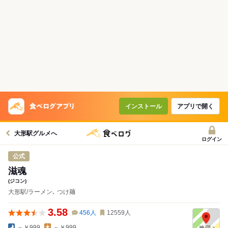
インストール
アプリで開く
大形駅グルメへ
ログイン
公式
滋魂
(ジコン)
大形駅/ラーメン､ つけ麺
3.58
456
人
12559
人
～￥999
～￥999