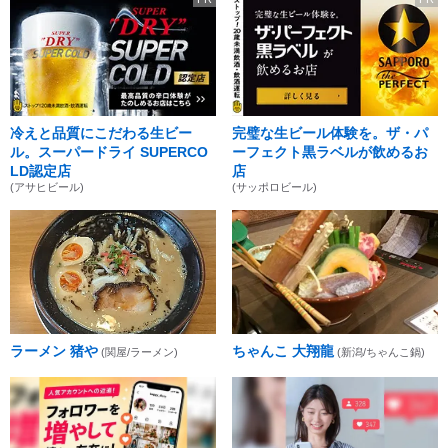
冷えと品質にこだわる生ビー
完璧な生ビール体験を。ザ・パ
ル。スーパードライ SUPERCO
ーフェクト黒ラベルが飲めるお
LD認定店
店
(アサヒビール)
(サッポロビール)
ラーメン 猪や
ちゃんこ 大翔龍
(関屋/ラーメン)
(新潟/ちゃんこ鍋)