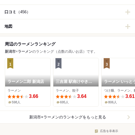
口コミ
（456）
地図
周辺のラーメンランキング
新潟市
×
ラーメン
のランキング（点数の高いお店）です。
1
2
3
ラーメン二郎 新潟店
三吉屋 駅南けやき通
ラーメン いっと
り店
ラーメン
ラーメン、餃子
つけ麺、ラーメン、
3.66
3.64
3.61
598人
695人
806人
新潟市×ラーメン
のランキングをもっと見る
広告を非表示