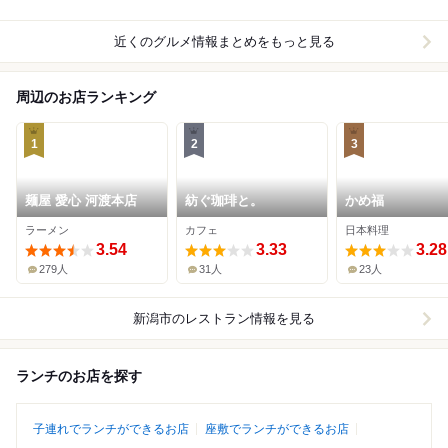
近くのグルメ情報まとめをもっと見る
周辺のお店ランキング
1
2
3
麺屋 愛心 河渡本店
紡ぐ珈琲と。
かめ福
ラーメン
カフェ
日本料理
3.54
3.33
3.28
279人
31人
23人
新潟市
のレストラン情報を見る
ランチのお店を探す
子連れでランチができるお店
座敷でランチができるお店