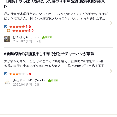
【再訪】やっぱり最高だった岩のり中華 滋魂 新潟県新潟市東
区
私の仕事が水曜日定休になってから、なかなかタイミングが合わず行けず
にいた滋魂さん。 同じく水曜定休ということもあり、ずっと悲しんでお
りました。 ところが先日、水曜祝日の代休...
5.0
Dinner:
5.0
Lunch:
ぱくぱくり
（965）
2026/02 訪問
12回
#新潟名物の背脂煮干し中華そばと半チャーハンが最強！
大形駅から車で11分ほどのところに店を構える 訪問時の評価は3.58 燕三
条系の煮干し中華そばが楽しめる人気店！ 中華そば(950円) 半熟煮玉子
(120円) 半ちゃ...
3.8
Dinner:
みっきー0141
（5721）
2025/04 訪問
1回