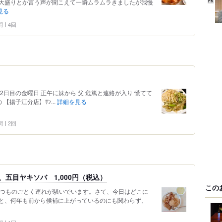
大盛りとか言う声が聞こえて一瞬ムラムラきましたが我慢
見る
問
4回
2日目の金曜日 正午に妹から 父 危篤と連絡が入り 慌てて
 【揚子江分店】ｻﾝ...
詳細を見る
問
2回
、五目ヤキソバ 1,000円（税込）
この
！」いつものごとく連れが騒いでいます。さて、今日はどこに
と、何年も前から候補に上がっているのにも関わらず、