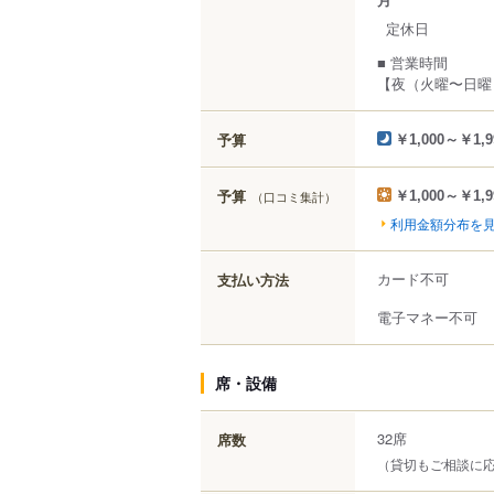
定休日
■ 営業時間
【夜（火曜〜日曜）】
予算
￥1,000～￥1,9
予算
（口コミ集計）
￥1,000～￥1,9
利用金額分布を
カード不可
支払い方法
電子マネー不可
席・設備
32席
席数
（貸切もご相談に