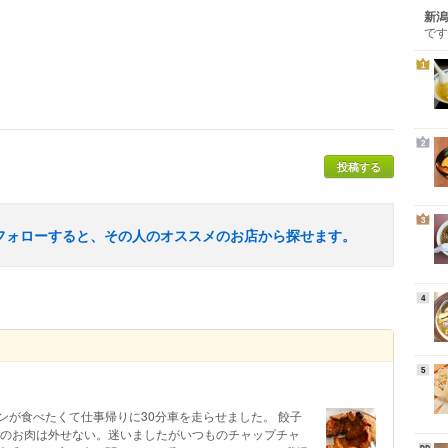
新潟
です
1
2
投稿する
3
フォローすると、その人のオススメのお店から探せます。
4
5
ンが食べたくて仕事帰りに30分車を走らせました。 餃子
あのお肉は外せない。迷いましたがいつものチャップチャ