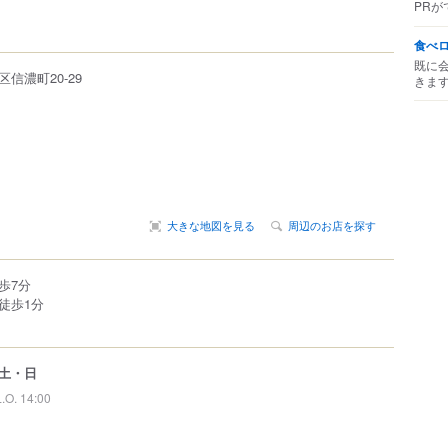
PRが
食べ
既に
区
信濃町
20-29
きま
大きな地図を見る
周辺のお店を探す
歩7分
徒歩1分
土・日
L.O. 14:00