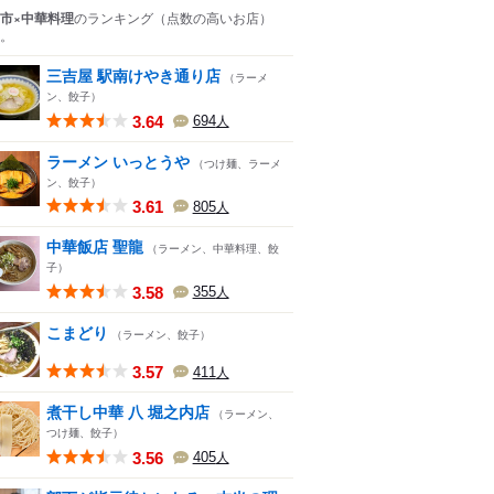
市×中華料理
のランキング
（点数の高いお店）
。
三吉屋 駅南けやき通り店
（ラーメ
ン、餃子）
3.64
694
人
ラーメン いっとうや
（つけ麺、ラーメ
ン、餃子）
3.61
805
人
中華飯店 聖龍
（ラーメン、中華料理、餃
子）
3.58
355
人
こまどり
（ラーメン、餃子）
3.57
411
人
煮干し中華 八 堀之内店
（ラーメン、
つけ麺、餃子）
3.56
405
人