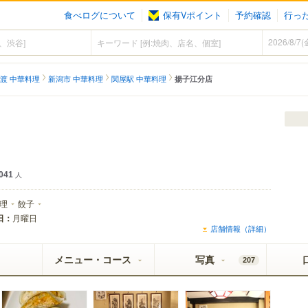
食べログについて
保有Vポイント
予約確認
行っ
渡 中華料理
新潟市 中華料理
関屋駅 中華料理
揚子江分店
041
人
理
餃子
日：
月曜日
店舗情報（詳細）
メニュー・コース
写真
207