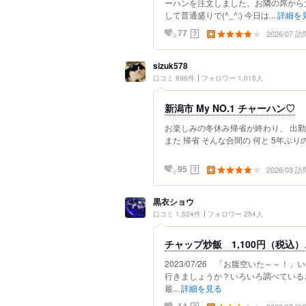
ーハンを注文しました。お隣の席から
して普通盛りで(^_^;) 今日は...
詳細を
2026/07 訪
？
77
sizuk578
口コミ 896件
フォロワー 1,015人
新潟市 My NO.1 チャーハン♡
お楽しみの冬休み帰省が終わり、 出勤
また 帰省 そんな合間の 何と 5年ぶりの
2026/03 訪
？
95
黒衣ショウ
口コミ 1,524件
フォロワー 254人
チャップ炒飯 1,100円（税込）
2023/07/26 「お腹空いた～～
行きましょうか？いろいろ調べている
最...
詳細を見る