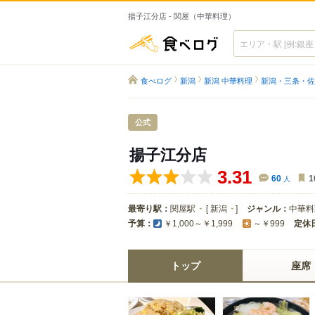
揚子江分店 - 関屋（中華料理）
食べログ
食べログ
新潟
新潟 中華料理
新潟・三条・佐
公式
揚子江分店
3.31
60
人
1
最寄り駅：
関屋駅
[
新潟
]
ジャンル：
中華料
予算：
定休
￥1,000～￥1,999
～￥999
トップ
座席